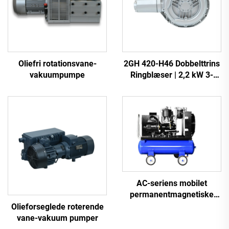
Oliefri rotationsvane-
2GH 420-H46 Dobbelttrins
vakuumpumpe
Ringblæser | 2,2 kW 3-
faset Højtryksluftpumpe
AC-seriens mobilet
permanentmagnetiske
frekvensomformer
Olieforseglede roterende
dobbelttank skruemaskine
vane-vakuum pumper