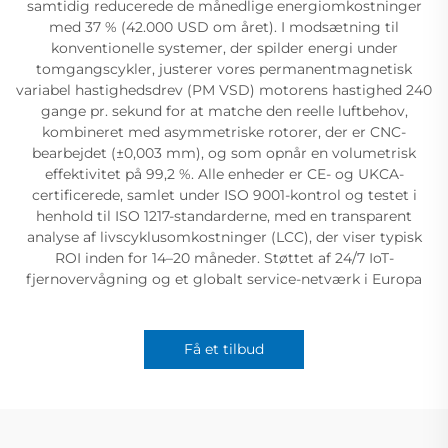
samtidig reducerede de månedlige energiomkostninger
med 37 % (42.000 USD om året). I modsætning til
konventionelle systemer, der spilder energi under
tomgangscykler, justerer vores permanentmagnetisk
variabel hastighedsdrev (PM VSD) motorens hastighed 240
gange pr. sekund for at matche den reelle luftbehov,
kombineret med asymmetriske rotorer, der er CNC-
bearbejdet (±0,003 mm), og som opnår en volumetrisk
effektivitet på 99,2 %. Alle enheder er CE- og UKCA-
certificerede, samlet under ISO 9001-kontrol og testet i
henhold til ISO 1217-standarderne, med en transparent
analyse af livscyklusomkostninger (LCC), der viser typisk
ROI inden for 14–20 måneder. Støttet af 24/7 IoT-
fjernovervågning og et globalt service-netværk i Europa
Få et tilbud