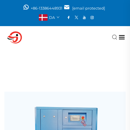
+86-13386448931
[email protected]
DA