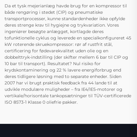
Da et tysk mejerianlæg havde brug for en kompressor til
både rengøring i stedet (CIP) og pneumatiske
transportprocesser, kunne standardenheder ikke opfylde
deres strenge krav til hygiejne og trykvariation. Vores
ingeniører besøgte anlægget, kortlagde deres
tofunktionelle cyklus og leverede en specialkonfigureret 45
kW roterende skruekompressor: rør af rustfrit stål,
certificering for fødevarekvalitet uden olie og en
dobbelttryk-indstilling (der skifter mellem 6 bar til CIP og
10 bar til transport). Resultatet? Nul risiko for
krydskontaminering og 22 % lavere energiforbrug end
deres tidligere løsning med to separate enheder. Siden
2007 har vi brugt praktisk feedback fra 44 lande til at
udvikle modulære muligheder – fra IE4/IE5-motorer og
vertikale/horisontale tankopsætninger til TÜV-certificerede
ISO 8573-1 Klasse 0 oliefrie pakker.