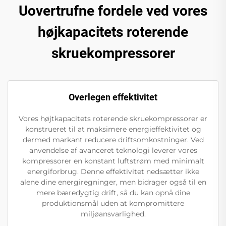
Uovertrufne fordele ved vores
højkapacitets roterende
skruekompressorer
Overlegen effektivitet
Vores højtkapacitets roterende skruekompressorer er
konstrueret til at maksimere energieffektivitet og
dermed markant reducere driftsomkostninger. Ved
anvendelse af avanceret teknologi leverer vores
kompressorer en konstant luftstrøm med minimalt
energiforbrug. Denne effektivitet nedsætter ikke
alene dine energiregninger, men bidrager også til en
mere bæredygtig drift, så du kan opnå dine
produktionsmål uden at kompromittere
miljøansvarlighed.