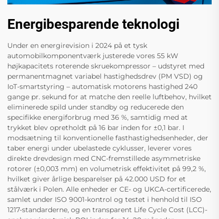
Energibesparende teknologi
Under en energirevision i 2024 på et tysk
automobilkomponentværk justerede vores 55 kW
højkapacitets roterende skruekompressor – udstyret med
permanentmagnet variabel hastighedsdrev (PM VSD) og
IoT-smartstyring – automatisk motorens hastighed 240
gange pr. sekund for at matche den reelle luftbehov, hvilket
eliminerede spild under standby og reducerede den
specifikke energiforbrug med 36 %, samtidig med at
trykket blev opretholdt på 16 bar inden for ±0,1 bar. I
modsætning til konventionelle fasthastighedsenheder, der
taber energi under ubelastede cyklusser, leverer vores
direkte drevdesign med CNC-fremstillede asymmetriske
rotorer (±0,003 mm) en volumetrisk effektivitet på 99,2 %,
hvilket giver årlige besparelser på 42.000 USD for et
stålværk i Polen. Alle enheder er CE- og UKCA-certificerede,
samlet under ISO 9001-kontrol og testet i henhold til ISO
1217-standarderne, og en transparent Life Cycle Cost (LCC)-