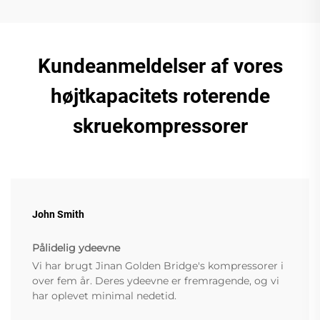
Kundeanmeldelser af vores
højtkapacitets roterende
skruekompressorer
John Smith
Pålidelig ydeevne
Vi har brugt Jinan Golden Bridge's kompressorer i
over fem år. Deres ydeevne er fremragende, og vi
har oplevet minimal nedetid.