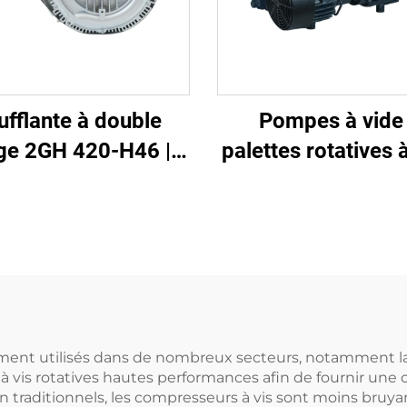
ufflante à double
Pompes à vide
ge 2GH 420-H46 |
palettes rotatives à
mpe à air haute
d'huile
ression 2,2 kW
triphasée
ement utilisés dans de nombreux secteurs, notamment la c
vis rotatives hautes performances afin de fournir une o
 traditionnels, les compresseurs à vis sont moins bruyants