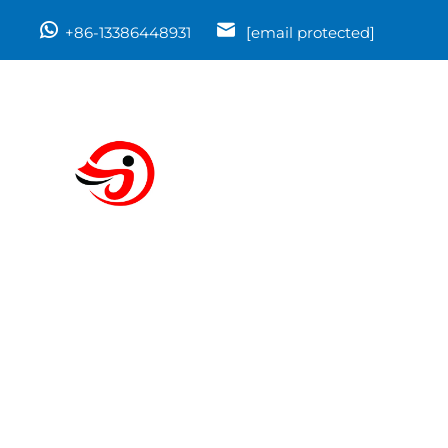
+86-13386448931
[email protected]