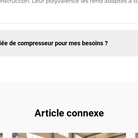
onstruction. Leur polyvalence les rend adaptés à t
riée de compresseur pour mes besoins ?
Article connexe