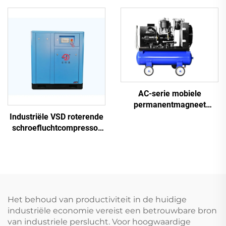
lasersnijden (16 bar / 1200
voor lasersnijden
L-tank)
AC-serie mobiele
permanentmagneet
frequentieomzetter
Industriële VSD roterende
dubbele tank
schroefluchtcompressor
schroefmachine
(7,5 kW – 280 kW)
Het behoud van productiviteit in de huidige
industriële economie vereist een betrouwbare bron
van industriele perslucht. Voor hoogwaardige