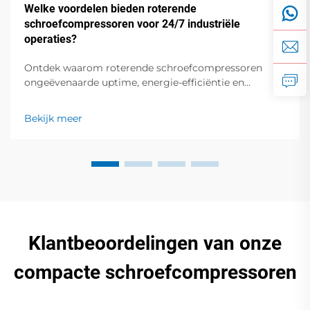
Welke voordelen bieden roterende
schroefcompressoren voor 24/7 industriële
operaties?
Ontdek waarom roterende schroefcompressoren
ongeëvenaarde uptime, energie-efficiëntie en
duurzaamheid bieden voor continue industriële
processen. Ontdek vandaag nog de belangrijkste
Bekijk meer
voordelen.
Klantbeoordelingen van onze
compacte schroefcompressoren