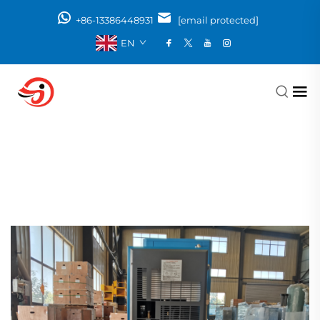
+86-13386448931
[email protected]
EN