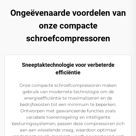
Ongeëvenaarde voordelen van
onze compacte
schroefcompressoren
Sneeptaktechnologie voor verbeterde
efficiëntie
Onze compacte schroefcompressoren maken
gebruik van modernste technologie om de
energieëfficiëntie te maximaliseren en de
bedrijfskosten tot een minimum te beperken.
Ontworpen met geavanceerde functies zoals
variabele toerenregeling en intelligente
besturingssystemen, passen deze compressoren zich
aan aan wisselende vraag, waardoor optimaal