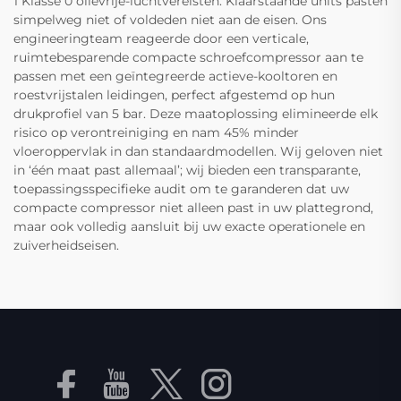
1 Klasse 0 olievrije-luchtvereisten. Klaarstaande units pasten
simpelweg niet of voldeden niet aan de eisen. Ons
engineeringteam reageerde door een verticale,
ruimtebesparende compacte schroefcompressor aan te
passen met een geïntegreerde actieve-kooltoren en
roestvrijstalen leidingen, perfect afgestemd op hun
drukprofiel van 5 bar. Deze maatoplossing elimineerde elk
risico op verontreiniging en nam 45% minder
vloeroppervlak in dan standaardmodellen. Wij geloven niet
in ‘één maat past allemaal’; wij bieden een transparante,
toepassingsspecifieke audit om te garanderen dat uw
compacte compressor niet alleen past in uw plattegrond,
maar ook volledig aansluit bij uw exacte operationele en
zuiverheidseisen.