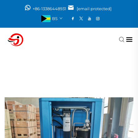
+86-13386448931
[email protected]
BS