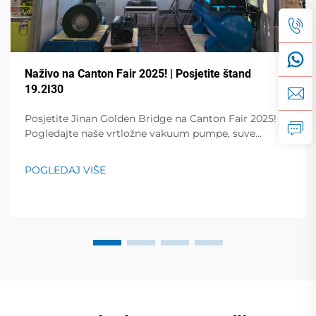
Naživo na Canton Fair 2025! | Posjetite štand
19.2I30
Posjetite Jinan Golden Bridge na Canton Fair 2025!
Pogledajte naše vrtložne vakuum pumpe, suve
rotacione lamelne pumpe, vakuum pumpe sa
varijabilnom frekvencijom, zavojne kompresore zraka
POGLEDAJ VIŠE
i više toga. Demonstracije uživo na štandu 19.2I30.
Nabavite stručna rješenja za vaš posao!