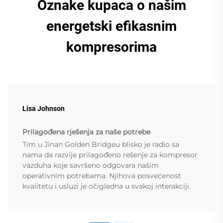
Oznake kupaca o našim
energetski efikasnim
kompresorima
Lisa Johnson
Prilagođena rješenja za naše potrebe
Tim u Jinan Golden Bridgeu blisko je radio sa
nama da razvije prilagođeno rešenje za kompresor
vazduha koje savršeno odgovara našim
operativnim potrebama. Njihova posvećenost
kvalitetu i usluzi je očigledna u svakoj interakciji.