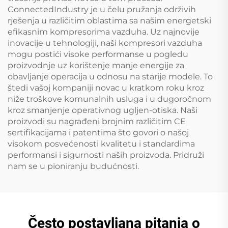
ConnectedIndustry je u čelu pružanja održivih
rješenja u različitim oblastima sa našim energetski
efikasnim kompresorima vazduha. Uz najnovije
inovacije u tehnologiji, naši kompresori vazduha
mogu postići visoke performanse u pogledu
proizvodnje uz korištenje manje energije za
obavljanje operacija u odnosu na starije modele. To
štedi vašoj kompaniji novac u kratkom roku kroz
niže troškove komunalnih usluga i u dugoročnom
kroz smanjenje operativnog ugljen-otiska. Naši
proizvodi su nagrađeni brojnim različitim CE
sertifikacijama i patentima što govori o našoj
visokom posvećenosti kvalitetu i standardima
performansi i sigurnosti naših proizvoda. Pridruži
nam se u pioniranju budućnosti.
Često postavljana pitanja o