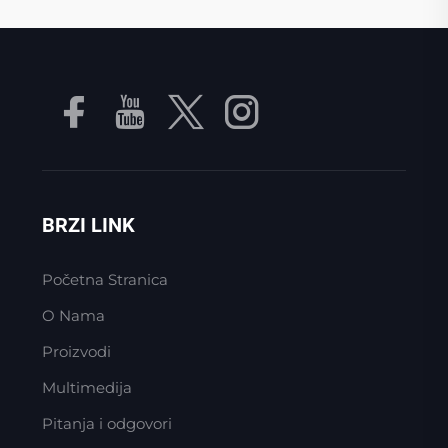
BRZI LINK
Početna Stranica
O Nama
Proizvodi
Multimedija
Pitanja i odgovori