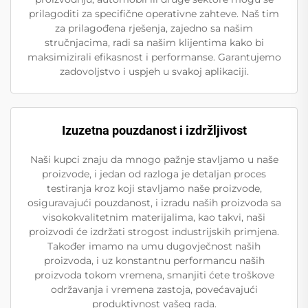
prilagoditi za specifične operativne zahteve. Naš tim
za prilagođena rješenja, zajedno sa našim
stručnjacima, radi sa našim klijentima kako bi
maksimizirali efikasnost i performanse. Garantujemo
zadovoljstvo i uspjeh u svakoj aplikaciji.
Izuzetna pouzdanost i izdržljivost
Naši kupci znaju da mnogo pažnje stavljamo u naše
proizvode, i jedan od razloga je detaljan proces
testiranja kroz koji stavljamo naše proizvode,
osiguravajući pouzdanost, i izradu naših proizvoda sa
visokokvalitetnim materijalima, kao takvi, naši
proizvodi će izdržati strogost industrijskih primjena.
Također imamo na umu dugovječnost naših
proizvoda, i uz konstantnu performancu naših
proizvoda tokom vremena, smanjiti ćete troškove
održavanja i vremena zastoja, povećavajući
produktivnost vašeg rada.