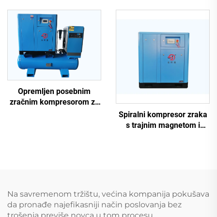
kW trofazna visokotlačna
Protok zraka 110m3/h za
zračna pumpa
spa i ribnjak
Opremljen posebnim
zračnim kompresorom za
lasersko rezanje
Spiralni kompresor zraka
s trajnim magnetom i
promjenljivom
frekvencijom
Na savremenom tržištu, većina kompanija pokušava
da pronađe najefikasniji način poslovanja bez
trošenja previše novca u tom procesu.