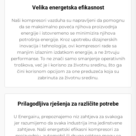
Velika energetska efikasnost
Naši kompresori vazduha su napravljeni da pomognu
da se maksimalno poveća njihova proizvodnja
energije i istovremeno se minimizira njihova
potrošnja energije. Kroz upotrebu dizajnerskih
inovacija i tehnologije, ovi kompresori rade sa
manjim izlaznim izdatkom energije, a ne žrtvuju
performanse. To ne znači samo smanjenje operativnih
troškova, već je i korisno za životnu sredinu, što ga
čini korisnom opcijom za one preduzeća koja su
zabrinuta za životnu sredinu.
Prilagodljiva rješenja za različite potrebe
U Energairu, prepoznajemo niz zahtjeva za svakoga
jer razumijemo da svaka industrija ima jedinstvene
zahtjeve. Naši energetski efikasni kompresori za
proizvodnju, automobil ili druge sektore mogu se