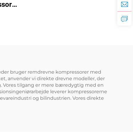
ssor
dobbelttank
kW)
skruemaskine
omheder bruger remdrevne kompressorer med
tet, anvender vi direkte drevne modeller, der
g. Vores tilgang er mere bæredygtig med en
cisionsingeniørarbejde leverer kompressorerne
vareindustri og bilindustrien. Vores direkte