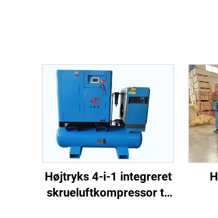
H
Højtryks 4-i-1 integreret
skrueluftkompressor til
skru
laserskæring