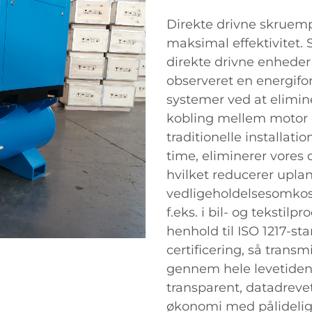
Direkte drivne skruempr
maksimal effektivitet. S
direkte drivne enheder 
observeret en energiford
systemer ved at elimin
kobling mellem motor o
traditionelle installat
time, eliminerer vores
hvilket reducerer upla
vedligeholdelsesomkost
f.eks. i bil- og tekstil
henhold til ISO 1217-s
certificering, så transm
gennem hele levetiden. 
transparent, datadrevet
økonomi med pålidelig