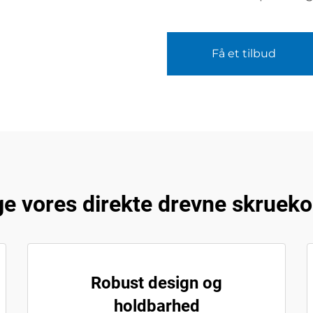
Få et tilbud
ge vores direkte drevne skruek
Robust design og
holdbarhed