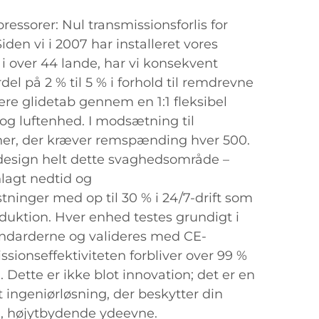
essorer: Nul transmissionsforlis for
iden vi i 2007 har installeret vores
i over 44 lande, har vi konsekvent
el på 2 % til 5 % i forhold til remdrevne
ere glidetab gennem en 1:1 fleksibel
g luftenhed. I modsætning til
ioner, der kræver remspænding hver 500.
 design helt dette svaghedsområde –
nlagt nedtid og
ninger med op til 30 % i 24/7-drift som
produktion. Hver enhed testes grundigt i
tandarderne og valideres med CE-
issionseffektiviteten forbliver over 99 %
Dette er ikke blot innovation; det er en
 ingeniørløsning, der beskytter din
, højytbydende ydeevne.