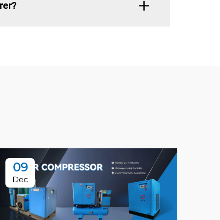
rer?
09
1
Dec
Ma