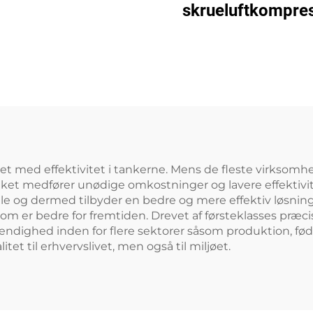
rskæring (16 bar /
skrueluftkompre
1200 L tank)
(7,5 kW – 280 
et med effektivitet i tankerne. Mens de fleste virks
ilket medfører unødige omkostninger og lavere effektivi
le og dermed tilbyder en bedre og mere effektiv løsnin
om er bedre for fremtiden. Drevet af førsteklasses præ
endighed inden for flere sektorer såsom produktion, føde
et til erhvervslivet, men også til miljøet.