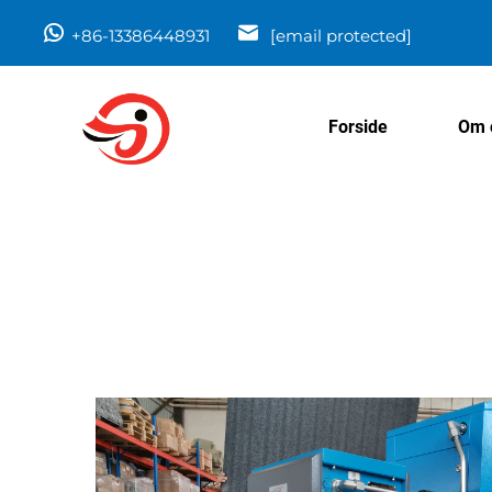
+86-13386448931
[email protected]
Forside
Om 