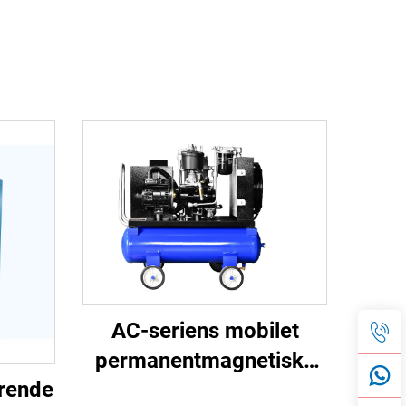
AC-seriens mobilet
permanentmagnetiske
erende
frekvensomformer