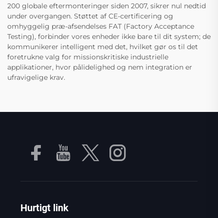
200 globale eftermonteringer siden 2007, sikrer nul nedtid
under overgangen. Støttet af CE-certificering og
omhyggelig præ-afsendelses FAT (Factory Acceptance
Testing), forbinder vores enheder ikke bare til dit system; de
kommunikerer intelligent med det, hvilket gør os til det
foretrukne valg for missionskritiske industrielle
applikationer, hvor pålidelighed og nem integration er
ufravigelige krav.
Hurtigt link