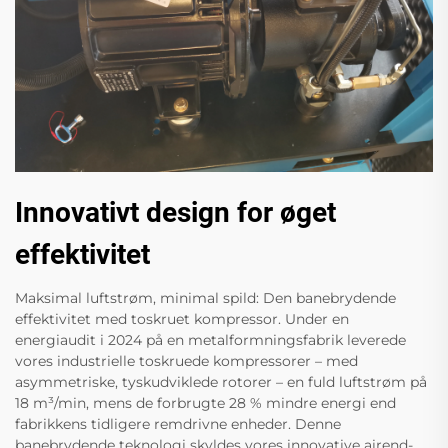
Innovativt design for øget
effektivitet
Maksimal luftstrøm, minimal spild: Den banebrydende
effektivitet med toskruet kompressor. Under en
energiaudit i 2024 på en metalformningsfabrik leverede
vores industrielle toskruede kompressorer – med
asymmetriske, tyskudviklede rotorer – en fuld luftstrøm på
18 m³/min, mens de forbrugte 28 % mindre energi end
fabrikkens tidligere remdrivne enheder. Denne
banebrydende teknologi skyldes vores innovative airend-