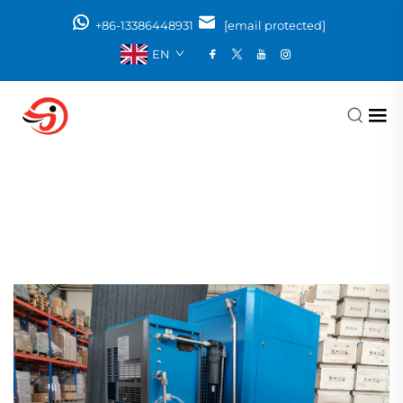
+86-13386448931
[email protected]
EN