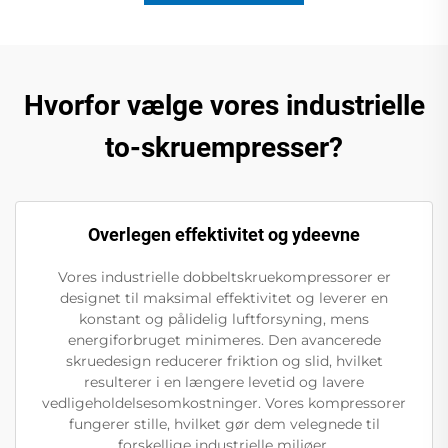
Hvorfor vælge vores industrielle
to-skruempresser?
Overlegen effektivitet og ydeevne
Vores industrielle dobbeltskruekompressorer er
designet til maksimal effektivitet og leverer en
konstant og pålidelig luftforsyning, mens
energiforbruget minimeres. Den avancerede
skruedesign reducerer friktion og slid, hvilket
resulterer i en længere levetid og lavere
vedligeholdelsesomkostninger. Vores kompressorer
fungerer stille, hvilket gør dem velegnede til
forskellige industrielle miljøer.