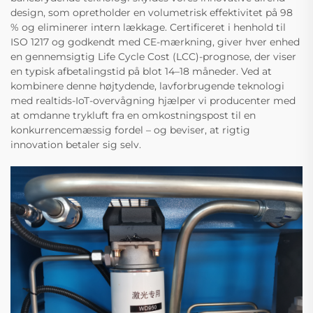
design, som opretholder en volumetrisk effektivitet på 98
% og eliminerer intern lækkage. Certificeret i henhold til
ISO 1217 og godkendt med CE-mærkning, giver hver enhed
en gennemsigtig Life Cycle Cost (LCC)-prognose, der viser
en typisk afbetalingstid på blot 14–18 måneder. Ved at
kombinere denne højtydende, lavforbrugende teknologi
med realtids-IoT-overvågning hjælper vi producenter med
at omdanne trykluft fra en omkostningspost til en
konkurrencemæssig fordel – og beviser, at rigtig
innovation betaler sig selv.