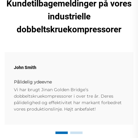
Kundetilbagemeldinger på vores
industrielle
dobbeltskruekompressorer
John Smith
Pålidelig ydeevne
Vi har brugt Jinan Golden Bridge’s
dobbeltskruekompressorer i over tre år. Deres
pålidelighed og effektivitet har markant forbedret
vores produktionslinje. Højt anbefalet!