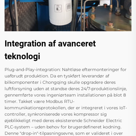
Integration af avanceret
teknologi
Plug-and-Play-integration: Nahtløse eftermonteringer for
uafbrudt produktion. Da en tyskført leverandør af
bilkomponenter i Chongqing skulle opgradere deres
luftforsyning uden at standse deres 24/7-produktionslinje,
gennemførte vores ingeniørteam installationen på blot 8
timer. Takket være Modbus RTU-
kommunikationsprotokollen, der er integreret i vores IoT-
controller, synkroniserede vores kompressor sig
øjeblikkeligt med deres eksisterende Schneider Electric
PLC-system – uden behov for brugerdefineret kodning.
Denne "drop-in"-tilpasningsevne, som er valideret i over