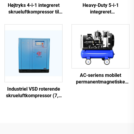
Heavy-Duty 5-i-1
Højtryks 4-i-1 integreret
integreret
skrueluftkompressor til
skrueluftkompressor til
laserskæring
laserskæring (16 bar /
1200 L tank)
AC-seriens mobilet
permanentmagnetiske
frekvensomformer
Industriel VSD roterende
dobbelttank skruemaskine
skrueluftkompressor (7,5
kW – 280 kW)