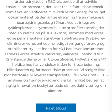
årtier udnyttet sin R&D-ekspertise til at udvikle
toskruekompressorer, der løser reelle fabriksbottleneck –
som f.eks. en verificeret 35 % reduktion i energiforbruget,
dokumenteret på den årlige elregning fra en mekanisk
bearbejdningsanlæg i Jinan. Ved at integrere
tyskinspirerede asymmetriske rotorprofiler (bearbejdet
med en præcision på ≤0,005 mm) sammen med vores
egne permanente-magnet-variable-frekvens (VSD)-drev
eliminerer vores enheder unødigt tomgangsforbrug og
stabiliserer trykket inden for ±0,1 bar. Hver kompressor
samles i vores støvfrie værksted, valideres i henhold til ISO
1217-standarderne og er CE-certificeret, hvilket sikrer 24/7
holdbarhed i anvendelser inden for træarbejdning,
bilindustrien og farmaceutiske processer. Vi sælger ikke
blot hardware; vi leverer transparente Life Cycle Cost (LCC)-
analyser og fjernovervågning via IoT, hvilket beviser, at
rigtig innovation beskytter både din produktivitet og din
økonomi.
Få et tilbud