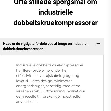
Ofte stillede spørgsmål om
industrielle
dobbeltskruekompressorer
Hvad er de vigtigste fordele ved at bruge en industriel
dobbeltskruekompressor?
Industrielle dobbeltskruekompressorer
har flere fordele, herunder høj
effektivitet, lav støjskabning og lang
levetid. Deres design minimerer
energiforbruget, samtidig med at de
sikrer en stabil luftforsyning, hvilket gør
dem ideelle til forskellige industrielle
anvendelser.