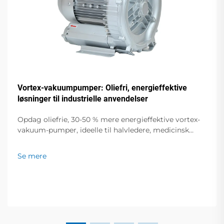
Vortex-vakuumpumper: Oliefri, energieffektive
løsninger til industrielle anvendelser
Opdag oliefrie, 30-50 % mere energieffektive vortex-
vakuum-pumper, ideelle til halvledere, medicinsk
udstyr og fødevareemballering. Nul forurening, lav
støj, global support. Anmod om et tilbud i dag.
Se mere