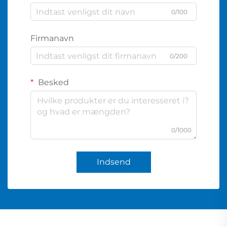
0/100
Firmanavn
0/200
Besked
0/1000
Indsend