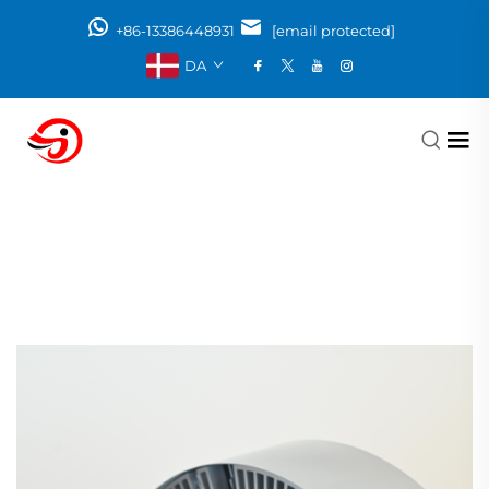
+86-13386448931
[email protected]
DA