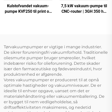
Kulstofvandet vakuum-
7,5 kW vakuum-pumpe til
pumpe KVF250 til print og
CNC-router | 3GH 350 høj
emballage | 250 m³/t
vakuum -700 mbar
Tørvakuumpumper er vigtige i mange industrier.
De sikrer forureningsfri vakuumforhold. Traditionelle
oliesmurte pumper bruger smøreolier, hvilket
indebærer risiko for olieforurening. Dette skader
især den farmaceutiske og fødevareindustri, hvor
produktrenhed er afgørende.
Vores vakuumpumper er produceret til at opnå
optimale hastigheder og vakuumniveauer. De er
ideelle til enhver opgave, uanset om det er
materialehåndtering eller vakuumemballering. De
er bygget til nem vedligeholdelse, så
driftseffektiviteten maksimeres, og nedetid