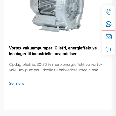
Vortex-vakuumpumper: Oliefri, energieffektive
løsninger til industrielle anvendelser
Opdag oliefrie, 30-50 % mere energieffektive vortex-
vakuum-pumper, ideelle til halvledere, medicinsk
udstyr og fødevareemballering. Nul forurening, lav
støj, global support. Anmod om et tilbud i dag.
Se mere