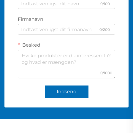
0/100
Firmanavn
0/200
Besked
0/1000
Indsend