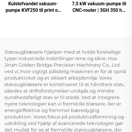
Kulstofvandet vakuum-
7,5 kW vakuum-pumpe til
pumpe KVF250 til print og
CNC-router | 3GH 350 høj
emballage | 250 m³/t
vakuum -700 mbar
Støvsugblæsere hjælper med at holde forskellige
typer industrielle indstillinger rene og sikre. Hos
Jinan Golden Bridge Precision Machinery Co., Ltd.
ved vi, hvor vigtigt pålidelig maskineri er for at opnå
produktivitet og et sikkert arbejdsmiljø. Vores
støvsugblæsere er konstrueret til at håndtere støv,
således at driftsforstyrrelser undgås og mindre
sundhedsfarligt støv er til stede. Ved at integrere
nyere teknologier kan vi fremstille blæsere, der er
energieffektive og fremmer bæredygtig
produktion. Vores fokus på produktudformning og -
udvikling ved hjælp af avancerede teknologier gør
det muligt for os at fremstille støvsugblæsere, der