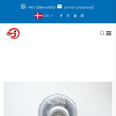
+86-13386448931
[email protected]
DA