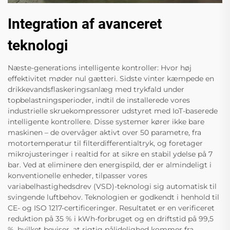
Integration af avanceret
teknologi
Næste-generations intelligente kontroller: Hvor høj
effektivitet møder nul gætteri. Sidste vinter kæmpede en
drikkevandsflaskeringsanlæg med trykfald under
topbelastningsperioder, indtil de installerede vores
industrielle skruekompressorer udstyret med IoT-baserede
intelligente kontrollere. Disse systemer kører ikke bare
maskinen – de overvåger aktivt over 50 parametre, fra
motortemperatur til filterdifferentialtryk, og foretager
mikrojusteringer i realtid for at sikre en stabil ydelse på 7
bar. Ved at eliminere den energispild, der er almindeligt i
konventionelle enheder, tilpasser vores
variabelhastighedsdrev (VSD)-teknologi sig automatisk til
svingende luftbehov. Teknologien er godkendt i henhold til
CE- og ISO 1217-certificeringer. Resultatet er en verificeret
reduktion på 35 % i kWh-forbruget og en driftstid på 99,5
%, hvilket beviser, at rigtig pålidelighed kommer fra