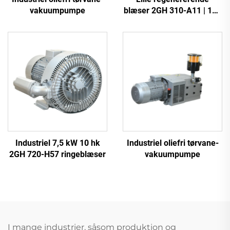
vakuumpumpe
blæser 2GH 310-A11 | 110
m³/t luftstrøm til spa og
dam
Industriel 7,5 kW 10 hk
Industriel oliefri tørvane-
2GH 720-H57 ringeblæser
vakuumpumpe
I mange industrier, såsom produktion og