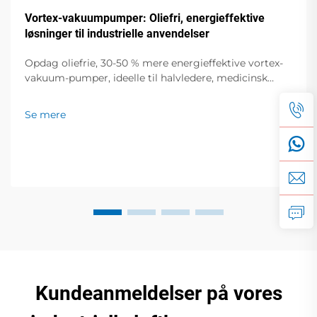
Vortex-vakuumpumper: Oliefri, energieffektive
løsninger til industrielle anvendelser
Opdag oliefrie, 30-50 % mere energieffektive vortex-
vakuum-pumper, ideelle til halvledere, medicinsk
udstyr og fødevareemballering. Nul forurening, lav
støj, global support. Anmod om et tilbud i dag.
Se mere
Kundeanmeldelser på vores