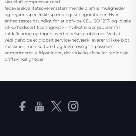
skrueluftkompressor med
fødevarekvalitetsoverensstemmende oliefrie muligheder
og regionsspecifikke spændingskonfigurationer. Hver
enhed testes grundigt for at opfylde CE-, ISO 1217- og lokale
sikkerhedscertificeringskrav – hvilket sikrer problemfri
toldafklaring og ingen overholdelsesproblemer. Ved at
vedligeholde et globalt service-netværk leverer vi ikke blot
maskiner, men kulturelt og lovmæssigt tilpassede
komprimeret-luftløsninger, der virkelig afspejler regionale
driftsvirkeligheder.