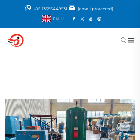
+86-13386448931
[email protected]
EN