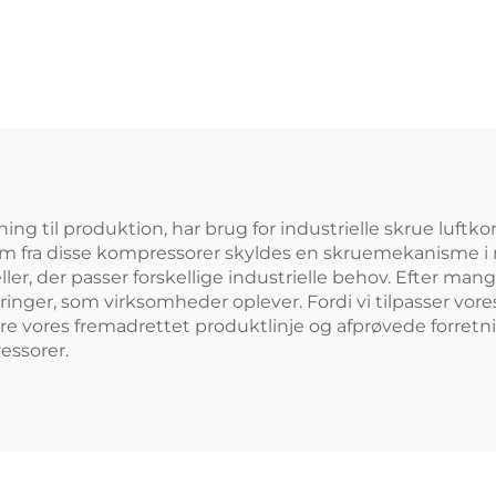
 m³/t luftstrøm til
spa og dam
ing til produktion, har brug for industrielle skrue luftkom
strøm fra disse kompressorer skyldes en skruemekanisme i 
, der passer forskellige industrielle behov. Efter mange 
ger, som virksomheder oplever. Fordi vi tilpasser vores 
re vores fremadrettet produktlinje og afprøvede forretni
essorer.