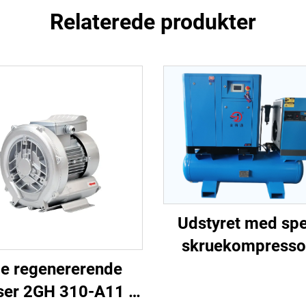
Relaterede produkter
Udstyret med spe
skruekompressor
laserudskærin
lle regenererende
ser 2GH 310-A11 |