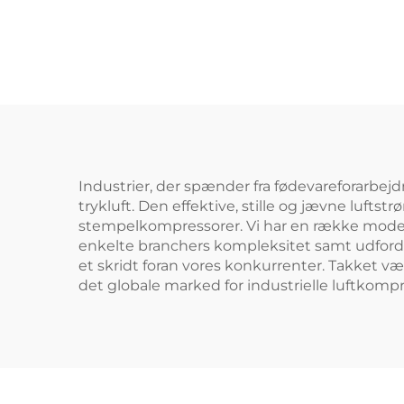
| 2,2 kW 3-faset
110
Højtryksluftpumpe
Industrier, der spænder fra fødevareforarbejdn
trykluft. Den effektive, stille og jævne luft
stempelkompressorer. Vi har en række modeller
enkelte branchers kompleksitet samt udfordrin
et skridt foran vores konkurrenter. Takket væ
det globale marked for industrielle luftkompr