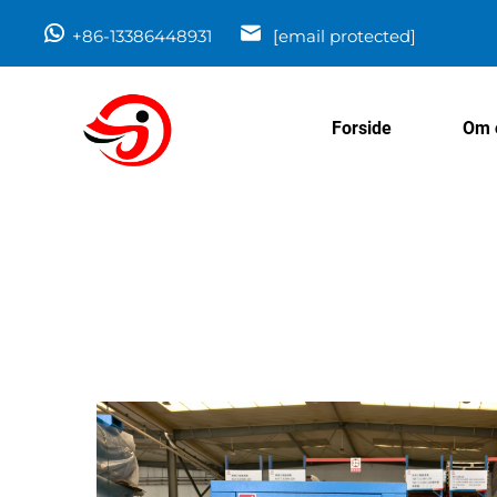
+86-13386448931
[email protected]
Forside
Om 