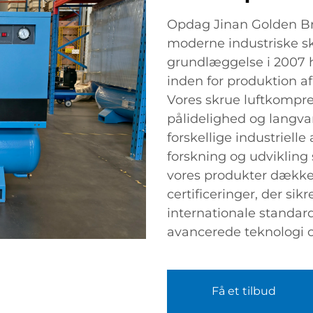
Opdag Jinan Golden Bri
moderne industriske sk
grundlæggelse i 2007 ha
inden for produktion a
Vores skrue luftkompress
pålidelighed og langvar
forskellige industriell
forskning og udvikling
vores produkter dække
certificeringer, der sikr
internationale standar
avancerede teknologi o
Få et tilbud