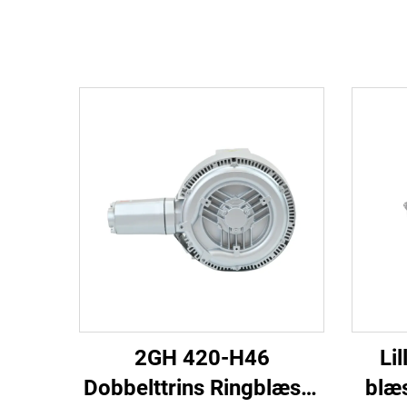
2GH 420-H46
Li
Dobbelttrins Ringblæser
blæ