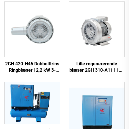
2GH 420-H46 Dobbelttrins
Lille regenererende
Ringblæser | 2,2 kW 3-
blæser 2GH 310-A11 | 110
faset Højtryksluftpumpe
m³/t luftstrøm til spa og
dam