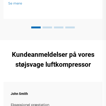
skruekompressorer og meget mere. Live-
Se mere
demonstrationer på stand 19.2I30. Få ekspertløsninger
til din virksomhed!
Kundeanmeldelser på vores
støjsvage luftkompressor
John Smith
Eksepsjonel præstation