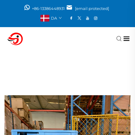
+86-13386448931
[email protected]
DA