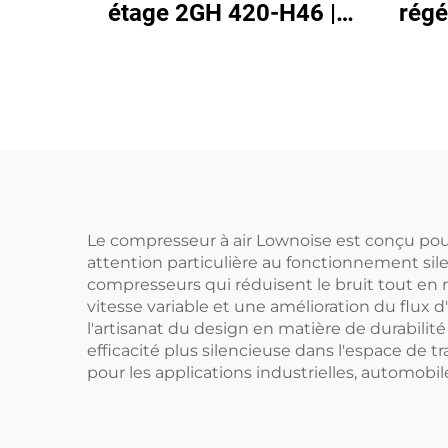
étage 2GH 420-H46 |
régé
Pompe à air haute
A11 
pression 2,2 kW
m³/h
triphasée
Le compresseur à air Lownoise est conçu pou
attention particulière au fonctionnement sile
compresseurs qui réduisent le bruit tout en 
vitesse variable et une amélioration du flux
l'artisanat du design en matière de durabilit
efficacité plus silencieuse dans l'espace de t
pour les applications industrielles, automobile