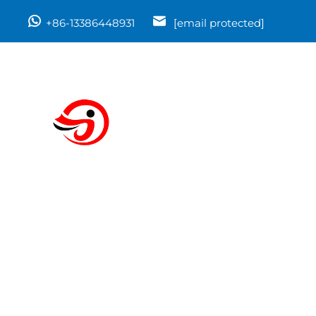
+86-13386448931
[email protected]