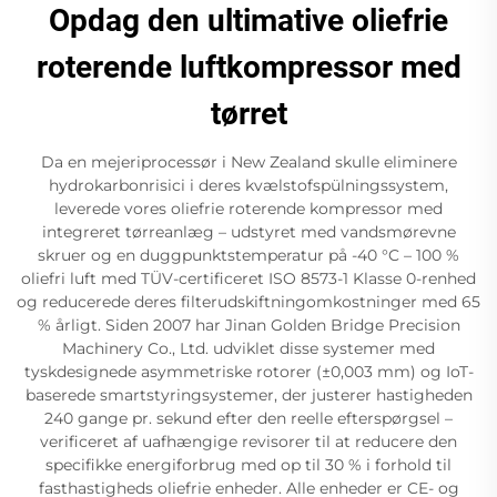
Opdag den ultimative oliefrie
roterende luftkompressor med
tørret
Da en mejeriprocessør i New Zealand skulle eliminere
hydrokarbonrisici i deres kvælstofspülningssystem,
leverede vores oliefrie roterende kompressor med
integreret tørreanlæg – udstyret med vandsmørevne
skruer og en duggpunktstemperatur på -40 °C – 100 %
oliefri luft med TÜV-certificeret ISO 8573-1 Klasse 0-renhed
og reducerede deres filterudskiftningomkostninger med 65
% årligt. Siden 2007 har Jinan Golden Bridge Precision
Machinery Co., Ltd. udviklet disse systemer med
tyskdesignede asymmetriske rotorer (±0,003 mm) og IoT-
baserede smartstyringsystemer, der justerer hastigheden
240 gange pr. sekund efter den reelle efterspørgsel –
verificeret af uafhængige revisorer til at reducere den
specifikke energiforbrug med op til 30 % i forhold til
fasthastigheds oliefrie enheder. Alle enheder er CE- og