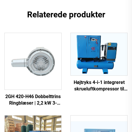
Relaterede produkter
Højtryks 4-i-1 integreret
skrueluftkompressor til
laserskæring
2GH 420-H46 Dobbelttrins
Ringblæser | 2,2 kW 3-
faset Højtryksluftpumpe