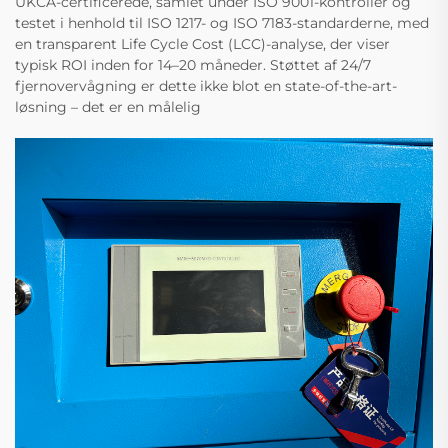
UKCA-certificerede, samlet under ISO 9001-kontroller og
testet i henhold til ISO 1217- og ISO 7183-standarderne, med
en transparent Life Cycle Cost (LCC)-analyse, der viser
typisk ROI inden for 14–20 måneder. Støttet af 24/7
fjernovervågning er dette ikke blot en state-of-the-art-
løsning – det er en målelig