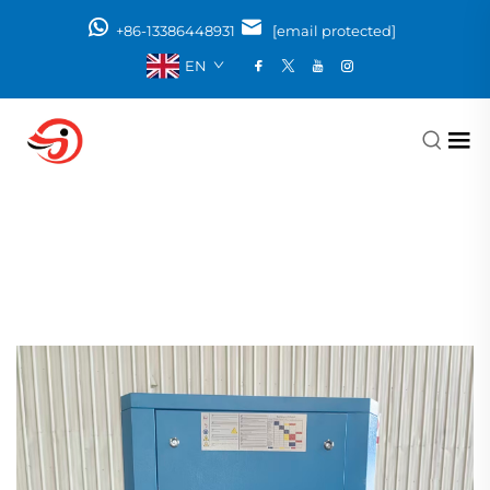
+86-13386448931
[email protected]
EN