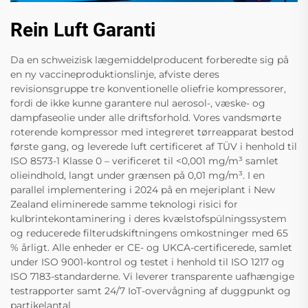
Rein Luft Garanti
Da en schweizisk lægemiddelproducent forberedte sig på
en ny vaccineproduktionslinje, afviste deres
revisionsgruppe tre konventionelle oliefrie kompressorer,
fordi de ikke kunne garantere nul aerosol-, væske- og
dampfaseolie under alle driftsforhold. Vores vandsmørte
roterende kompressor med integreret tørreapparat bestod
første gang, og leverede luft certificeret af TÜV i henhold til
ISO 8573-1 Klasse 0 – verificeret til <0,001 mg/m³ samlet
olieindhold, langt under grænsen på 0,01 mg/m³. I en
parallel implementering i 2024 på en mejeriplant i New
Zealand eliminerede samme teknologi risici for
kulbrintekontaminering i deres kvælstofspülningssystem
og reducerede filterudskiftningens omkostninger med 65
% årligt. Alle enheder er CE- og UKCA-certificerede, samlet
under ISO 9001-kontrol og testet i henhold til ISO 1217 og
ISO 7183-standarderne. Vi leverer transparente uafhængige
testrapporter samt 24/7 IoT-overvågning af duggpunkt og
partikelantal