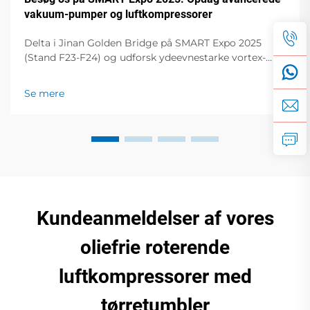
vakuum-pumper og luftkompressorer
Delta i Jinan Golden Bridge på SMART Expo 2025
(Stand F23-F24) og udforsk ydeevnestarke vortex-
vakuum-pumper, tørre bladpumper,
skrueluftkompressorer m.m. Hæv din drift til et nyt
Se mere
niveau!
Kundeanmeldelser af vores
oliefrie roterende
luftkompressorer med
tørretumbler