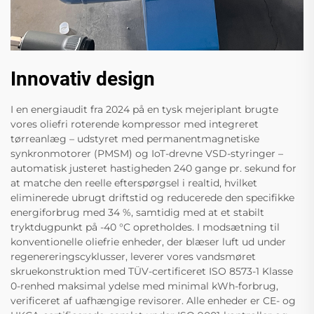
Innovativ design
I en energiaudit fra 2024 på en tysk mejeriplant brugte
vores oliefri roterende kompressor med integreret
tørreanlæg – udstyret med permanentmagnetiske
synkronmotorer (PMSM) og IoT-drevne VSD-styringer –
automatisk justeret hastigheden 240 gange pr. sekund for
at matche den reelle efterspørgsel i realtid, hvilket
eliminerede ubrugt driftstid og reducerede den specifikke
energiforbrug med 34 %, samtidig med at et stabilt
tryktdugpunkt på -40 °C opretholdes. I modsætning til
konventionelle oliefrie enheder, der blæser luft ud under
regenereringscyklusser, leverer vores vandsmøret
skruekonstruktion med TÜV-certificeret ISO 8573-1 Klasse
0-renhed maksimal ydelse med minimal kWh-forbrug,
verificeret af uafhængige revisorer. Alle enheder er CE- og