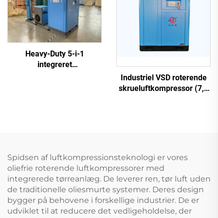
Heavy-Duty 5-i-1
integreret
skrueluftkompressor til
Industriel VSD roterende
laserskæring (16 bar /
skrueluftkompressor (7,5
1200 L tank)
kW – 280 kW)
Spidsen af luftkompressionsteknologi er vores
oliefrie roterende luftkompressorer med
integrerede tørreanlæg. De leverer ren, tør luft uden
de traditionelle oliesmurte systemer. Deres design
bygger på behovene i forskellige industrier. De er
udviklet til at reducere det vedligeholdelse, der