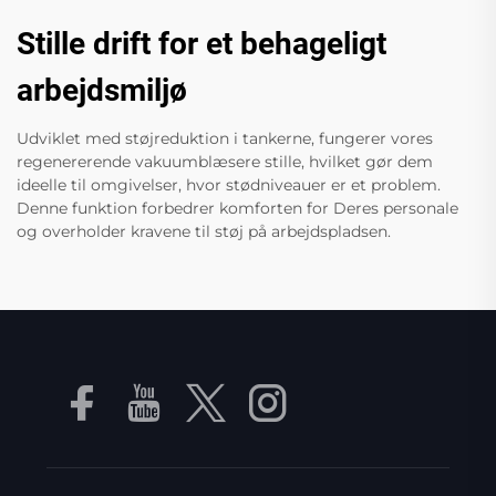
Stille drift for et behageligt
arbejdsmiljø
Udviklet med støjreduktion i tankerne, fungerer vores
regenererende vakuumblæsere stille, hvilket gør dem
ideelle til omgivelser, hvor stødniveauer er et problem.
Denne funktion forbedrer komforten for Deres personale
og overholder kravene til støj på arbejdspladsen.