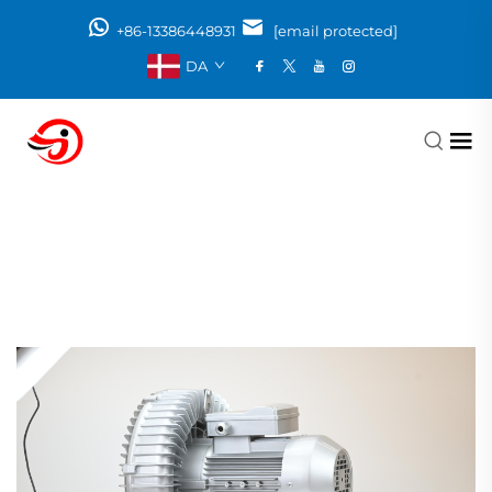
+86-13386448931
[email protected]
DA