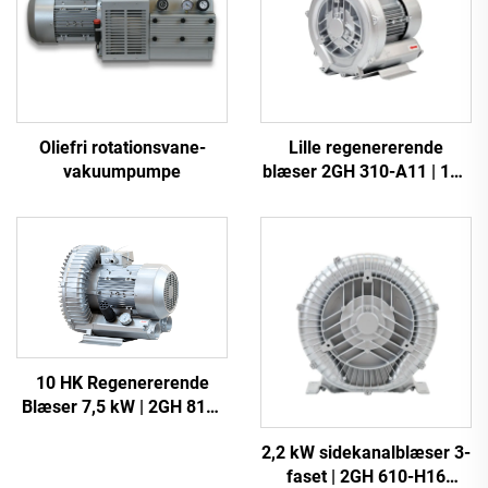
Oliefri rotationsvane-
Lille regenererende
vakuumpumpe
blæser 2GH 310-A11 | 110
m³/t luftstrøm til spa og
dam
10 HK Regenererende
Blæser 7,5 kW | 2GH 810-
H27 Industriel
2,2 kW sidekanalblæser 3-
Vakuumspumpe
faset | 2GH 610-H16