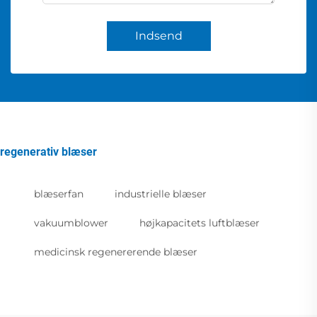
Indsend
regenerativ blæser
blæserfan
industrielle blæser
vakuumblower
højkapacitets luftblæser
medicinsk regenererende blæser