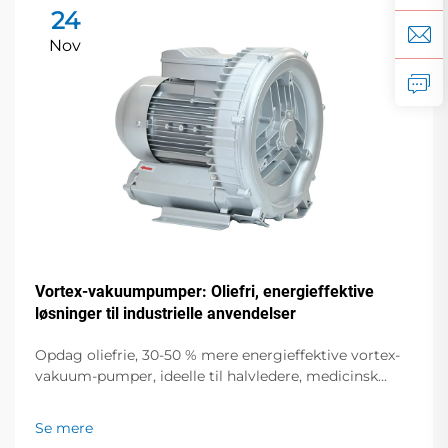
24
Nov
Vortex-vakuumpumper: Oliefri, energieffektive
løsninger til industrielle anvendelser
Opdag oliefrie, 30-50 % mere energieffektive vortex-
vakuum-pumper, ideelle til halvledere, medicinsk
udstyr og fødevareemballering. Nul forurening, lav
støj, global support. Anmod om et tilbud i dag.
Se mere