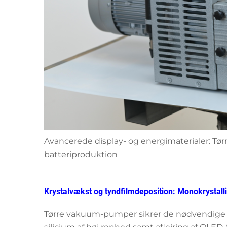
Avancerede display- og energimaterialer: Tø
batteriproduktion
Krystalvækst og tyndfilmdeposition: Monokrystal
Tørre vakuum-pumper sikrer de nødvendige iltf