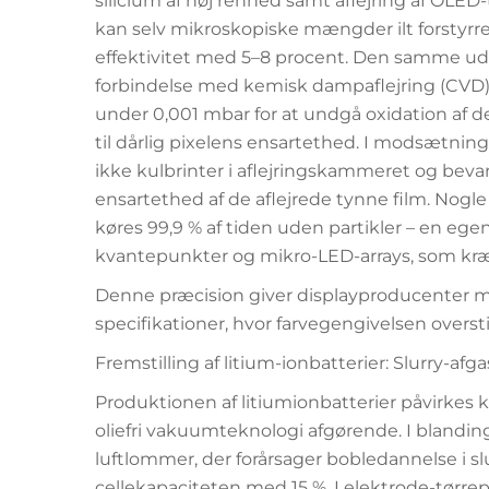
silicium af høj renhed samt aflejring af OLED-
kan selv mikroskopiske mængder ilt forstyrr
effektivitet med 5–8 procent. Den samme udfo
forbindelse med kemisk dampaflejring (CVD
under 0,001 mbar for at undgå oxidation af d
til dårlig pixelens ensartethed. I modsætni
ikke kulbrinter i aflejringskammeret og 
ensartethed af de aflejrede tynne film. Nogl
køres 99,9 % af tiden uden partikler – en eg
kvantepunkter og mikro-LED-arrays, som kræ
Denne præcision giver displayproducenter 
specifikationer, hvor farvegengivelsen overs
Fremstilling af litium-ionbatterier: Slurry-af
Produktionen af litiumionbatterier påvirkes kra
oliefri vakuumteknologi afgørende. I blandin
luftlommer, der forårsager bobledannelse i s
cellekapaciteten med 15 %. I elektrode-tør