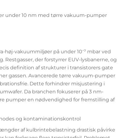
turer under 10 nm med tørre vakuum-pumper
tra-høj-vakuummiljøer på under 10⁻⁷ mbar ved
g. Restgasser, der forstyrrer EUV-lysbanerne, og
cis definition af strukturer i transistorers gate
rner gassen. Avancerede tørre vakuum-pumper
rationsfrie. Dette forhindrer misjustering i
ciumwafer. Da branchen fokuserer på 3 nm-
re pumper en nødvendighed for fremstilling af
e nodes og kontaminationskontrol
ngder af kulbrintebelastning drastisk påvirke
 kan forårsage flere transistorfejl. Problemet