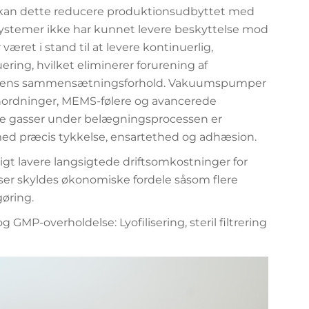
 kan dette reducere produktionsudbyttet med
ystemer ikke har kunnet levere beskyttelse mod
ret i stand til at levere kontinuerlig,
ring, hvilket eliminerer forurening af
filmens sammensætningsforhold. Vakuumspumper
ranordninger, MEMS-følere og avancerede
tive gasser under belægningsprocessen er
 med præcis tykkelse, ensartethed og adhæsion.
t lavere langsigtede driftsomkostninger for
ser skyldes økonomiske fordele såsom flere
gøring.
GMP-overholdelse: Lyofilisering, steril filtrering