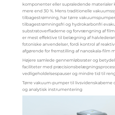
komponenter eller supraledende materialer
mere end 30 %. Mens traditionelle vakuumss
tilbagestrømning, har tørre vakuumspumper væ
tilbagestrømningsfri og hydrokarbonfri evakue
substratoverfladerne og forvrængning af 
er mest effektive til belægning af halvlede
fotoniske anvendelser, fordi kontrol af reak
afgørende for fremstilling af nanoskala-film
Højere samlede gennemløbsrater og betydelig
faciliteter med præcisionsbelægningsproces
vedligeholdelsespauser og mindre tid til ren
Tørre vakuum-pumper til livsvidenskaberne og 
og analytisk instrumentering