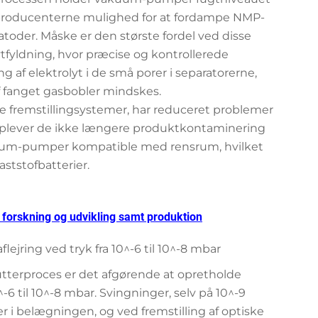
r producenterne mulighed for at fordampe NMP-
toder. Måske er den største fordel ved disse
fyldning, hvor præcise og kontrollerede
af elektrolyt i de små porer i separatorerne,
f fanget gasbobler mindskes.
re fremstillingsystemer, har reduceret problemer
 oplever de ikke længere produktkontaminering
akuum-pumper kompatible med rensrum, hvilket
aststofbatterier.
 forskning og udvikling samt produktion
lejring ved tryk fra 10^-6 til 10^-8 mbar
utterproces er det afgørende at opretholde
6 til 10^-8 mbar. Svingninger, selv på 10^-9
r i belægningen, og ved fremstilling af optiske