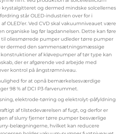
tynne film. Ved produktion af solcellesilicium
e krystalgitteret og dermed mindske solcellernes
rdring står OLED-industrien over for i
) af OLED’er. Ved CVD skal vakuumniveauet være
en organiske lag før lagdannelsen. Dette kan føre
ng til oliesmørrede pumper udleder tørre pumper
bevarer dermed den sammensætningsmæssige
e konstruktioner af kløvepumper af tør type kan
enskab, der er afgørende ved arbejde med
ver kontrol på ångstrømniveau.
mulighed for at opnå bemærkelsesværdige
tiger 98 % af DCI P3-farverummet.
gasning, elektrode-tørring og elektrolyt-påfyldning
ftigt af tilstedeværelsen af fugt, og derfor er
gen af slurry fjerner tørre pumper besværlige
lurry-belægningerne, hvilket kan reducere
reprocessen holder vakuum-pumper fugtniveauet