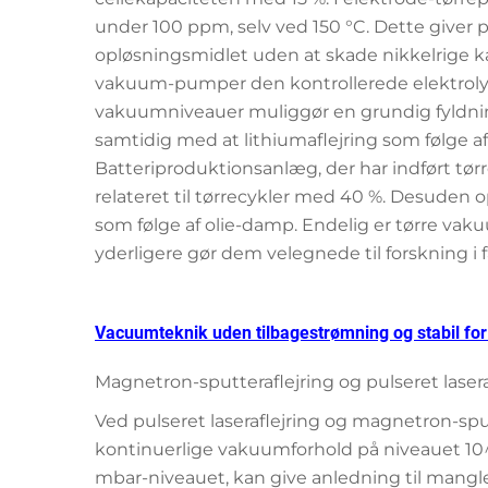
under 100 ppm, selv ved 150 °C. Dette give
opløsningsmidlet uden at skade nikkelrige ka
vakuum-pumper den kontrollerede elektrolyt
vakuumniveauer muliggør en grundig fyldning 
samtidig med at lithiumaflejring som følge a
Batteriproduktionsanlæg, der har indført tør
relateret til tørrecykler med 40 %. Desuden
som følge af olie-damp. Endelig er tørre v
yderligere gør dem velegnede til forskning i f
Vacuumteknik uden tilbagestrømning og stabil for
Magnetron-sputteraflejring og pulseret laseraf
Ved pulseret laseraflejring og magnetron-sp
kontinuerlige vakuumforhold på niveauet 10^-
mbar-niveauet, kan give anledning til mangle