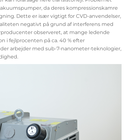
e vakuumspumper, da deres kompressionskamre
gning. Dette er især vigtigt for CVD-anvendelser,
valiteten negativt på grund af interferens med
erproducenter observeret, at mange ledende
on i fejlprocenten på ca. 40 % efter
, der arbejder med sub-7-nanometer-teknologier,
ndighed.