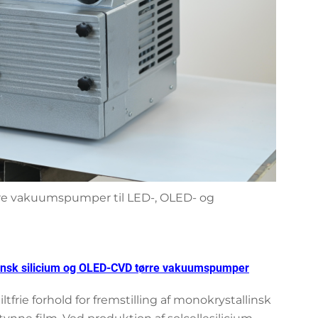
rre vakuumspumper til LED-, OLED- og
linsk silicium og OLED-CVD tørre vakuumspumper
rie forhold for fremstilling af monokrystallinsk