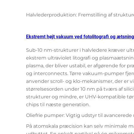
Halvlederproduktion: Fremstilling af struk
Ekstremt højt vakuum ved fotolitografi og ætsning
Sub-10 nm-strukturer i halvledere kræver ul
ekstrem ultraviolet litografi og plasmaætsnin
plasma, der bliver ustabil, er afgørende for præ
og interconnects. Tørre vakuum-pumper fje
anvender scroll- og klo-mekanismer, der er vib
størrelsesorden under 10 nm på tværs af sili
strukturer og mindre, er UHV-kompatible tør
chips til næste generation.
Oliefrie pumper: Vigtig udstyr til avancered
På atomskala præcision kan selv minimale mæ
udbyttet. En enkelt partikel på én mikrometer