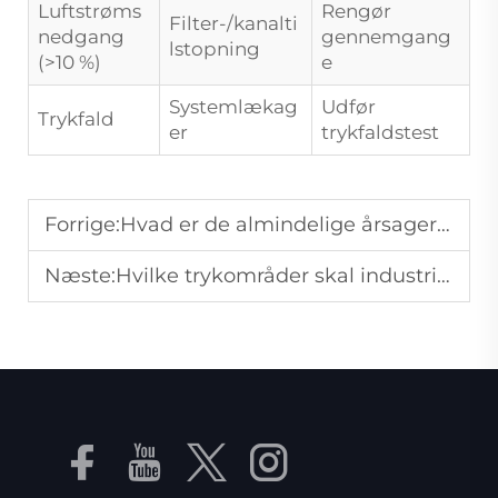
Luftstrøms
Rengør
Filter-/kanalti
nedgang
gennemgang
lstopning
(>10 %)
e
Systemlækag
Udfør
Trykfald
er
trykfaldstest
Forrige:
Hvad er de almindelige årsager til fejl på luftkompressorer, og hvordan undgår man dem?
Næste:
Hvilke trykområder skal industrielle luftpumper dække for tekstilproduktion?