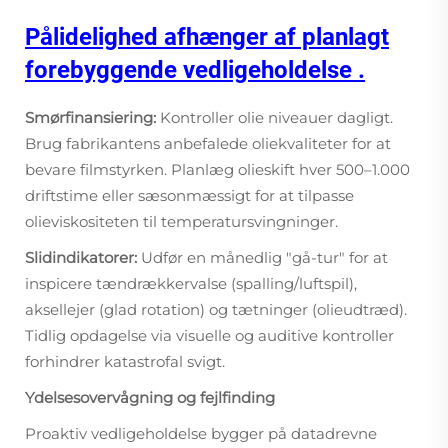
Pålidelighed afhænger af planlagt
forebyggende vedligeholdelse
.
Smørfinansiering:
Kontroller olie niveauer dagligt.
Brug fabrikantens anbefalede oliekvaliteter for at
bevare filmstyrken. Planlæg olieskift hver 500–1.000
driftstime eller sæsonmæssigt for at tilpasse
olieviskositeten til temperatursvingninger.
Slidindikatorer:
Udfør en månedlig "gå-tur" for at
inspicere tændrækkervalse (spalling/luftspil),
aksellejer (glad rotation) og tætninger (olieudtræd).
Tidlig opdagelse via visuelle og auditive kontroller
forhindrer katastrofal svigt.
Ydelsesovervågning og fejlfinding
Proaktiv vedligeholdelse bygger på datadrevne