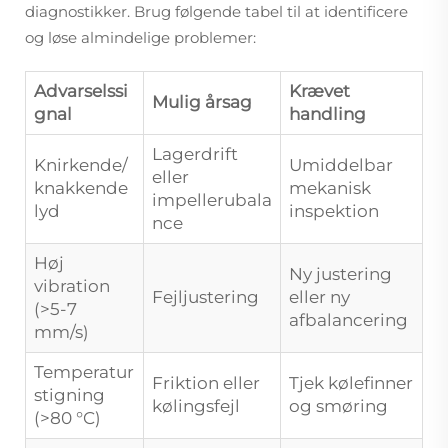
diagnostikker. Brug følgende tabel til at identificere
og løse almindelige problemer:
Advarselssi
Krævet
Mulig årsag
gnal
handling
Lagerdrift
Knirkende/
Umiddelbar
eller
knakkende
mekanisk
impellerubala
lyd
inspektion
nce
Høj
Ny justering
vibration
Fejljustering
eller ny
(>5-7
afbalancering
mm/s)
Temperatur
Friktion eller
Tjek kølefinner
stigning
kølingsfejl
og smøring
(>80 °C)