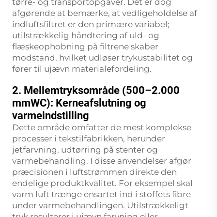
tørre- og transportopgaver. Det er dog
afgørende at bemærke, at vedligeholdelse af
indluftsfiltret er den primære variabel;
utilstrækkelig håndtering af uld- og
flæskeophobning på filtrene skaber
modstand, hvilket udløser trykustabilitet og
fører til ujævn materialefordeling.
2. Mellemtryksområde (500–2.000
mmWC): Kerneafslutning og
varmeindstilling
Dette område omfatter de mest komplekse
processer i tekstilfabrikken, herunder
jetfarvning, udtørring på stenter og
varmebehandling. I disse anvendelser afgør
præcisionen i luftstrømmen direkte den
endelige produktkvalitet. For eksempel skal
varm luft trænge ensartet ind i stoffets fibre
under varmebehandlingen. Utilstrækkeligt
tryk resulterer i ujævn farvning eller