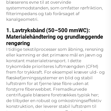
blæserens evne til at overvinde
systemmodstanden, som omfatter rørfriktion,
filterimpedans og tab forårsaget af
kanalgeometri.
1. Lavtryksbånd (50–500 mmWC):
Materialehåndtering og grundlæggende
rengøring
I tidlige tekstilprocesser som åbning, rensning
eller kamning er det primære mål en jævn og
konstant materialetransport. I dette
trykområde prioriteres luftmængden (CFM)
frem for trykkraft. For eksempel kræver uld- og
flæskefjerningssystemer en blid og stabil
luftstrøm for at fjerne løse fibre uden at
forstyrre fiberwebbet. Fremadkurvede
centrifugale blæsere foretrækkes typisk her;
de tilbyder en robust og omkostningseffektiv
konstruktion, der leverer stabil luftstrøm til