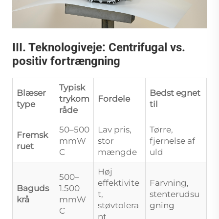
III. Teknologiveje: Centrifugal vs.
positiv fortrængning
Typisk
Blæser
Bedst egnet
trykom
Fordele
type
til
råde
50–500
Lav pris,
Tørre,
Fremsk
mmW
stor
fjernelse af
ruet
C
mængde
uld
Høj
500–
effektivite
Farvning,
Baguds
1.500
t,
stenterudsu
krå
mmW
støvtolera
gning
C
nt