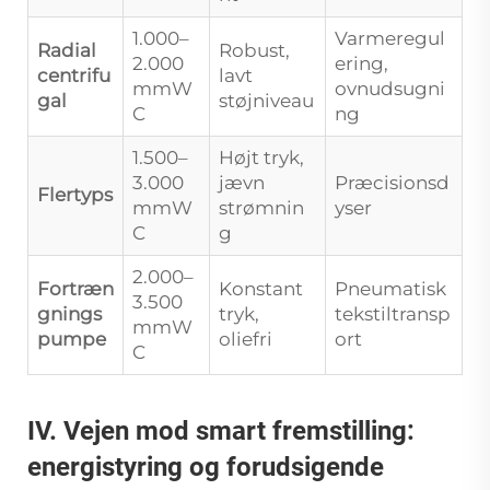
1.000–
Varmeregul
Radial
Robust,
2.000
ering,
centrifu
lavt
mmW
ovnudsugni
gal
støjniveau
C
ng
1.500–
Højt tryk,
3.000
jævn
Præcisionsd
Flertyps
mmW
strømnin
yser
C
g
2.000–
Fortræn
Konstant
Pneumatisk
3.500
gnings
tryk,
tekstiltransp
mmW
pumpe
oliefri
ort
C
IV. Vejen mod smart fremstilling:
energistyring og forudsigende