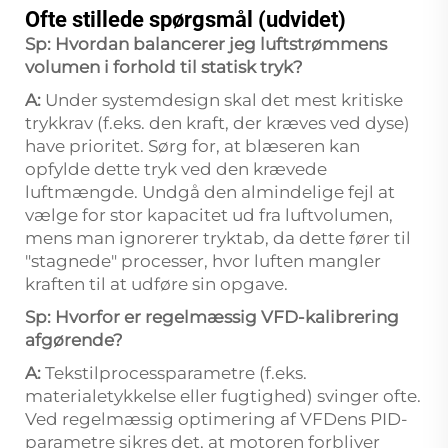
Ofte stillede spørgsmål (udvidet)
Sp: Hvordan balancerer jeg luftstrømmens
volumen i forhold til statisk tryk?
A:
Under systemdesign skal det mest kritiske
trykkrav (f.eks. den kraft, der kræves ved dyse)
have prioritet. Sørg for, at blæseren kan
opfylde dette tryk ved den krævede
luftmængde. Undgå den almindelige fejl at
vælge for stor kapacitet ud fra luftvolumen,
mens man ignorerer tryktab, da dette fører til
"stagne­de" processer, hvor luften mangler
kraften til at udføre sin opgave.
Sp: Hvorfor er regelmæssig VFD-kalibrering
afgørende?
A:
Tekstilprocessparametre (f.eks.
materialetykkelse eller fugtighed) svinger ofte.
Ved regelmæssig optimering af VFDens PID-
parametre sikres det, at motoren forbliver