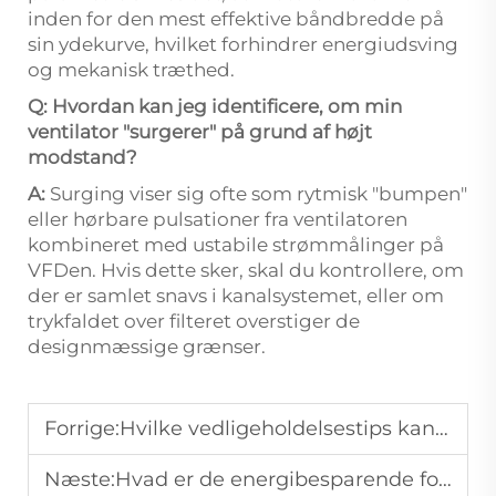
inden for den mest effektive båndbredde på
sin ydekurve, hvilket forhindrer energiudsving
og mekanisk træthed.
Q: Hvordan kan jeg identificere, om min
ventilator "surgerer" på grund af højt
modstand?
A:
Surging viser sig ofte som rytmisk "bumpen"
eller hørbare pulsationer fra ventilatoren
kombineret med ustabile strømmålinger på
VFDen. Hvis dette sker, skal du kontrollere, om
der er samlet snavs i kanalsystemet, eller om
trykfaldet over filteret overstiger de
designmæssige grænser.
Forrige:
Hvilke vedligeholdelsestips kan forbedre pålideligheden af vakuumluftpumper?
Næste:
Hvad er de energibesparende foranstaltninger for industrielle vakuum-pumper i store fabrikker?