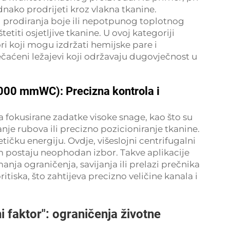
dnako prodrijeti kroz vlakna tkanine.
 prodiranja boje ili nepotpunog toplotnog
titi osjetljive tkanine. U ovoj kategoriji
ri koji mogu izdržati hemijske pare i
čaćeni ležajevi koji održavaju dugovječnost u
.000 mmWC): Precizna kontrola i
za fokusirane zadatke visoke snage, kao što su
e rubova ili precizno pozicioniranje tkanine.
ičku energiju. Ovdje, višeslojni centrifugalni
m postaju neophodan izbor. Takve aplikacije
 manja ograničenja, savijanja ili prelazi prečnika
tiska, što zahtijeva precizno veličine kanala i
ni faktor": ograničenja životne