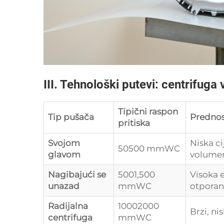
III. Tehnološki putevi: centrifuga
Tipični raspon
Tip pušača
Prednos
pritiska
Svojom
Niska ci
50500 mmWC
glavom
volume
Nagibajući se
5001,500
Visoka e
unazad
mmWC
otporan
Radijalna
10002000
Brzi, ni
centrifuga
mmWC