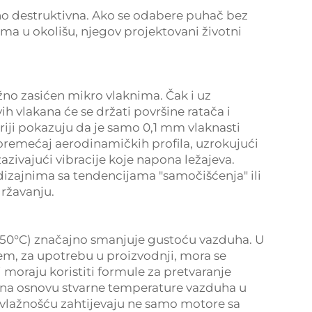
no destruktivna. Ako se odabere puhač bez
ma u okolišu, njegov projektovani životni
žno zasićen mikro vlaknima. Čak i uz
ih vlakana će se držati površine ratača i
teriji pokazuju da je samo 0,1 mm vlaknasti
oremećaj aerodinamičkih profila, uzrokujući
zazivajući vibracije koje napona ležajeva.
 dizajnima sa tendencijama "samočišćenja" ili
državanju.
ri 150°C) značajno smanjuje gustoću vazduha. U
em, za upotrebu u proizvodnji, mora se
i moraju koristiti formule za pretvaranje
ku na osnovu stvarne temperature vazduha u
 vlažnošću zahtijevaju ne samo motore sa