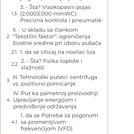
3. - Šta? Visokopasni pojas
(2.0003.000 mmWC):
Precizna kontrola i pneumatik
II. - U skladu sa člankom
"Tekstilni faktor": ograničenja
životne sredine pri izboru pušača
1. da se Uticaj na nosilac liza
2. - Šta? Fizika toplote i
vlažnosti
III. Tehnološki putevi: centrifuga
vs. pozitivno pomicanje
IV. Put ka pametnoj proizvodnji:
Upravljanje energijom i
predviđanje održavanja
1. da se Potreba za pogonom
sa promenljivom
frekvencijom (VFD)