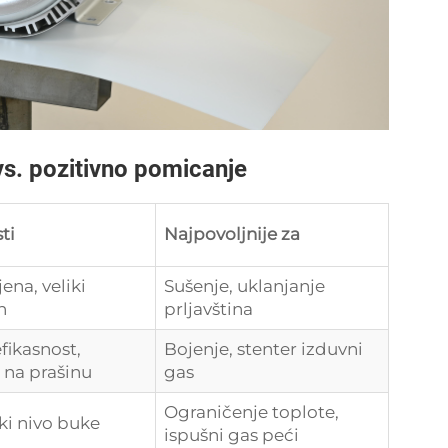
 vs. pozitivno pomicanje
ti
Najpovoljnije za
jena, veliki
Sušenje, uklanjanje
n
prljavština
fikasnost,
Bojenje, stenter izduvni
 na prašinu
gas
Ograničenje toplote,
ski nivo buke
ispušni gas peći