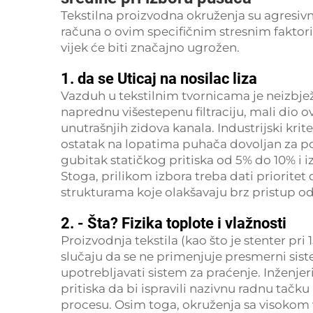
Tekstilna proizvodna okruženja su agresiv
računa o ovim specifičnim stresnim faktori
vijek će biti značajno ugrožen.
1. da se Uticaj na nosilac liza
Vazduh u tekstilnim tvornicama je neizbje
naprednu višestepenu filtraciju, mali dio ov
unutrašnjih zidova kanala. Industrijski kri
ostatak na lopatima puhača dovoljan za p
gubitak statičkog pritiska od 5% do 10% i i
Stoga, prilikom izbora treba dati prioritet
strukturama koje olakšavaju brz pristup o
2. - Šta? Fizika toplote i vlažnosti
Proizvodnja tekstila (kao što je stenter p
slučaju da se ne primenjuje presmerni sist
upotrebljavati sistem za praćenje. Inženjer
pritiska da bi ispravili nazivnu radnu tač
procesu. Osim toga, okruženja sa visokom