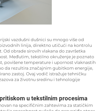
trijski vazdušni dušnici su mnogo više od
izvodnih linija, direktno utičući na kontrolu
st. Od obrade sirovih vlakana do završetka
nost. Međutim, tekstilno okruženje je poznato
st, povišene temperature i upornost vlaknastih
mo da rezultira značajnim gubitkom energije,
nirano zastoj. Ovaj vodič istražuje tehničku
zazova za životnu sredinu i tehnologije
m pritiskom u tekstilnim procesima
asnovan na specifičnim zahtevima za statičkim