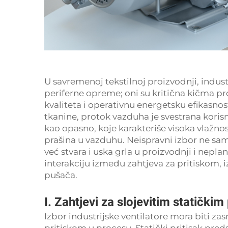
U savremenoj tekstilnoj proizvodnji, indus
periferne opreme; oni su kritična kičma pro
kvaliteta i operativnu energetsku efikasno
tkanine, protok vazduha je svestrana koris
kao opasno, koje karakteriše visoka vlažno
prašina u vazduhu. Neispravni izbor ne sa
već stvara i uska grla u proizvodnji i nepla
interakciju između zahtjeva za pritiskom, i
pušača.
I. Zahtjevi za slojevitim statički
Izbor industrijske ventilatore mora biti z