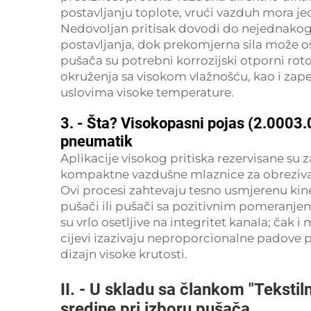
postavljanju toplote, vrući vazduh mora je
Nedovoljan pritisak dovodi do nejednakog
postavljanja, dok prekomjerna sila može ošte
pušača su potrebni korrozijski otporni roto
okruženja sa visokom vlažnošću, kao i zape
uslovima visoke temperature.
3. - Šta? Visokopasni pojas (2.0003
pneumatik
Aplikacije visokog pritiska rezervisane su 
kompaktne vazdušne mlaznice za obrezivanj
Ovi procesi zahtevaju tesno usmjerenu kinet
pušači ili pušači sa pozitivnim pomeranje
su vrlo osetljive na integritet kanala; čak i
cijevi izazivaju neproporcionalne padove pri
dizajn visoke krutosti.
II. - U skladu sa člankom "Tekstil
sredine pri izboru pušača