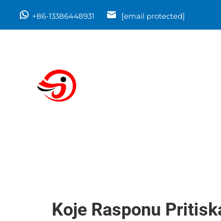
+86-13386448931
[email protected]
Koje Rasponu Pritisk