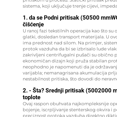
pritiskom u procesu. Statički pritisak pre
sistema, koji uključuje trenje cijevi, imped
1. da se Podni pritisak (50500 mmWC
čišćenje
U ranoj fazi tekstilnih operacija kao što su o
glatki, dosledan transport materijala. U
ima prednost nad silom. Na primjer, sistem
protok vazduha da bi se izbrisalo lude vl
zakrivljeni centrifugalni pušači su obično 
ekonomičan dizajn koji pruža stabilan prot
neophodno je napomenuti da je održavanje 
varijabla; nemanagrisana akumulacija prlja
nestabilnost pritiska, što dovodi do nerav
2. - Šta? Srednji pritisak (5002000 
toplote
Ovaj raspon obuhvata najkompleksnije operac
bojenje, iscrpljivanje stenterskog okvira i 
preciznost protoka vazduha direktno dikti