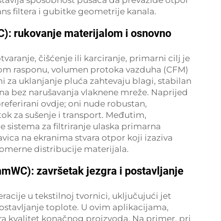
dstavlja sposobnost pušača da prevaziđe otpor
ans filtera i gubitke geometrije kanala.
): rukovanje materijalom i osnovno
tvaranje, čišćenje ili karciranje, primarni cilj je
 ovom rasponu, volumen protoka vazduha (CFM)
i za uklanjanje pluća zahtevaju blagi, stabilan
akna bez narušavanja vlaknene mreže. Naprijed
preferirani ovdje; oni nude robustan,
ok za sušenje i transport. Međutim,
sistema za filtriranje ulaska primarna
vica na ekranima stvara otpor koji izaziva
nomerne distribucije materijala.
mmWC): završetak jezgra i postavljanje
ije u tekstilnoj tvornici, uključujući jet
postavljanje toplote. U ovim aplikacijama,
ra kvalitet konačnog proizvoda. Na primer, pri