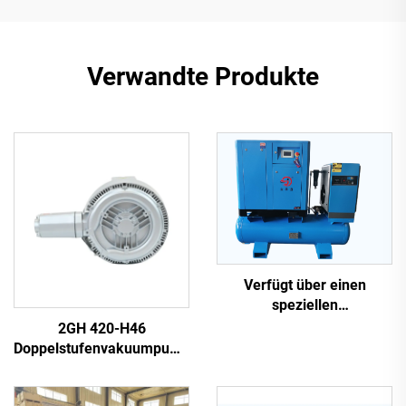
Verwandte Produkte
Verfügt über einen
speziellen
Schraubenluftkompressor
2GH 420-H46
für Laser schneiden
Doppelstufenvakuumpumpe
| 2,2 kW 3-Phasen
Hochdruckluftpumpe