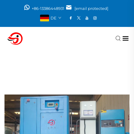
+86-13386448931
[email protected]
DE