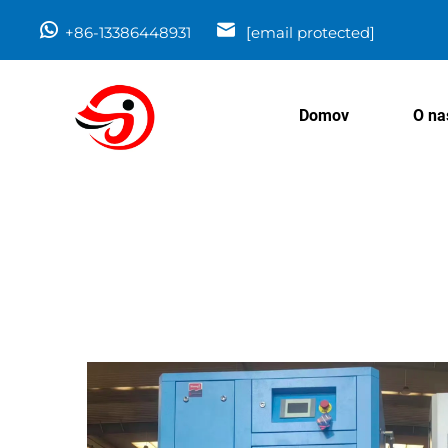
+86-13386448931
[email protected]
Domov
O na