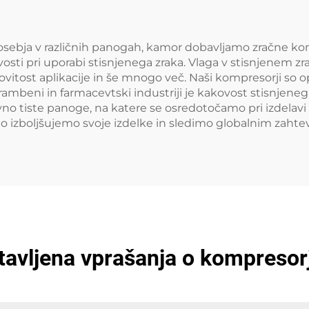
sebja v različnih panogah, kamor dobavljamo zračne kompr
osti pri uporabi stisnjenega zraka. Vlaga v stisnjenem zra
itost aplikacije in še mnogo več. Naši kompresorji so op
hrambeni in farmacevtski industriji je kakovost stisnjeneg
avno tiste panoge, na katere se osredotočamo pri izdelavi
alno izboljšujemo svoje izdelke in sledimo globalnim zaht
avljena vprašanja o kompresorji