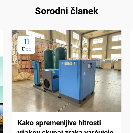
Sorodni članek
11
Dec
Kako spremenljive hitrosti
vijakov skupaj zraka varčujejo