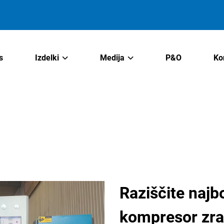
s
Izdelki
Medija
P&O
Ko
Raziščite najbo
kompresor zra