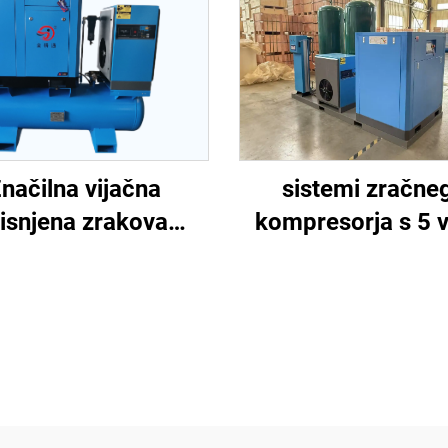
sistemi zračne
načilna vijačna
kompresorja s 5 v
tisnjena zrakova
visokim montaž
prava za lasersko
sklopom 16 KG 
rezkanje
lasersko rezkanj
rezervoarjem 12