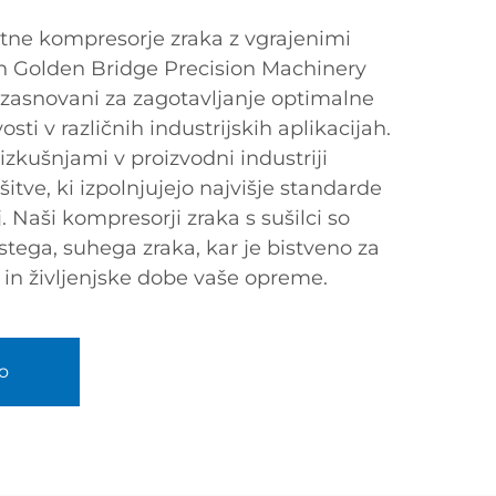
tne kompresorje zraka z vgrajenimi
nan Golden Bridge Precision Machinery
so zasnovani za zagotavljanje optimalne
osti v različnih industrijskih aplikacijah.
izkušnjami v proizvodni industriji
ve, ki izpolnjujejo najvišje standarde
j. Naši kompresorji zraka s sušilci so
istega, suhega zraka, kar je bistveno za
i in življenjske dobe vaše opreme.
o