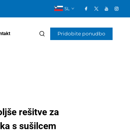
SL
Pridobite ponudbo
ntakt
ljše rešitve za
ka s sušilcem