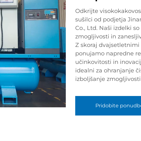
Odkrijte visokokakovos
sušilci od podjetja Ji
Co., Ltd. Naši izdelki 
zmogljivosti in zanesljiv
Z skoraj dvajsetletnimi 
ponujamo napredne rešit
učinkovitosti in inovaci
idealni za ohranjanje č
izboljšanje zmogljivost
Pridobite ponudb