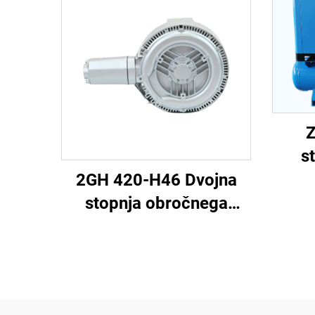
Z
s
na
2GH 420-H46 Dvojna
stopnja obročnega
ventilatorja | 2,2 kW 3-
fazni visokotlačni zračni
ventilator