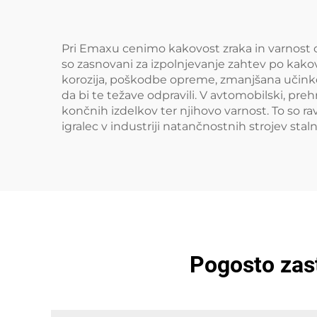
Pri Emaxu cenimo kakovost zraka in varnost o
so zasnovani za izpolnjevanje zahtev po kakov
korozija, poškodbe opreme, zmanjšana učinkov
da bi te težave odpravili. V avtomobilski, pre
končnih izdelkov ter njihovo varnost. To so r
igralec v industriji natančnostnih strojev st
Pogosto zast