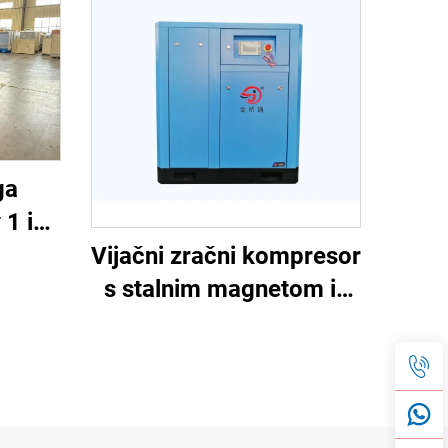
ga
 1 in
nim
Vijačni zračni kompresor
za
s stalnim magnetom in
e z
spremenljivo frekvenco
00 L