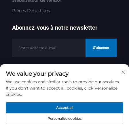
Stabilisateur de tension
Pièces Détachées
Abonnez-vous à notre newsletter
S'abonner
We value your privacy
Copyright © 2025 par Jinan Golden
Bridge Precision Machinery Co.ltd
We use cookies and similar tools to provide our services.
If you don't want to accept all cookies, click Personalize
Politique de confidentialité
cookies.
Remonter en haut
Accept all
Personalize cookies
Page
Produit
À propos
Contact