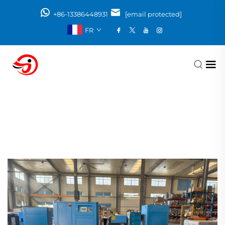
+86-13386448931
[email protected]
FR