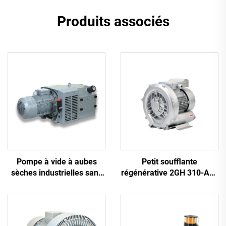
Produits associés
Pompe à vide à aubes
Petit soufflante
sèches industrielles sans
régénérative 2GH 310-A11
huile
| Débit d'air de 110 m³/h
pour spa et bassin