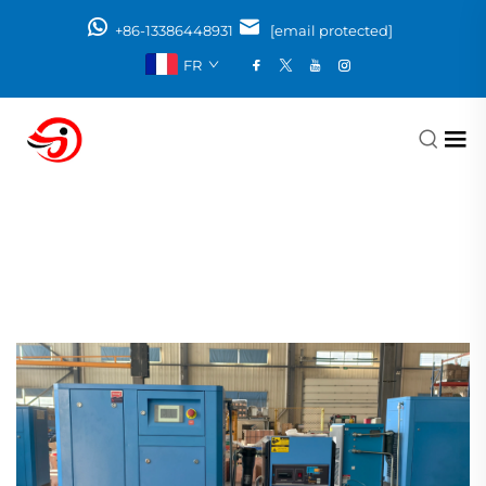
+86-13386448931
[email protected]
FR