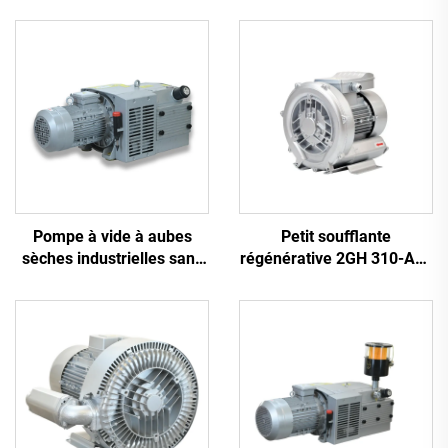
Pompe à vide à aubes
Petit soufflante
sèches industrielles sans
régénérative 2GH 310-A11
huile
| Débit d'air de 110 m³/h
pour spa et bassin