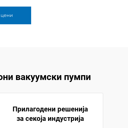
 цени
они вакуумски пумпи
Прилагодени решенија
за секоја индустрија