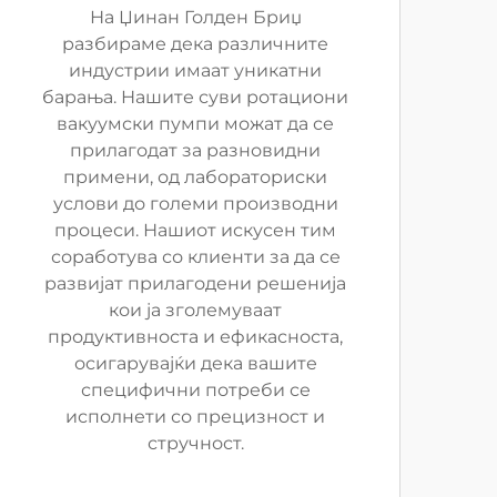
На Џинан Голден Бриџ
разбираме дека различните
индустрии имаат уникатни
барања. Нашите суви ротациони
вакуумски пумпи можат да се
прилагодат за разновидни
примени, од лабораториски
услови до големи производни
процеси. Нашиот искусен тим
соработува со клиенти за да се
развијат прилагодени решенија
кои ја зголемуваат
продуктивноста и ефикасноста,
осигарувајќи дека вашите
специфични потреби се
исполнети со прецизност и
стручност.