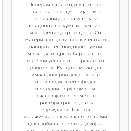
Поверливоста е од суштинско
значење за индустријалните
апликации, а нашите суви
ротациони вакуумски пумпи се
изградени да траат долго. Со
материјали од високо качество и
напорни тестови, овие пумпи
можат да издржат барањата на
стресни услови и непрекинато
работење. Купците можат да
имаат доверба дека нашите
производи ќе обезбедат
постојани перформанси,
намалувајќи го времето на
простој и трошоците за
одржување. Нашата
ангажираност кон квалитет значи
дека добивате производ кој не
само што ги исполнува, туку и ги