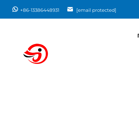
+86-13386448931
[email protected]