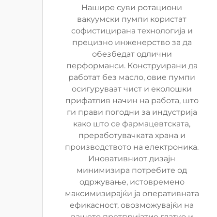
Нашире суви ротациони
вакуумски пумпи користат
софистицирана технологија и
прецизно инженерство за да
обезбедат одлични
перформанси. Конструирани да
работат без масло, овие пумпи
осигуруваат чист и еколошки
прифатлив начин на работа, што
ги прави погодни за индустрија
како што се фармацевтската,
преработувачката храна и
производството на електроника.
Иновативниот дизајн
минимизира потребите од
одржување, истовремено
максимизирајќи ја оперативната
ефикасност, овозможувајќи на
вашето претпријатие глатко и