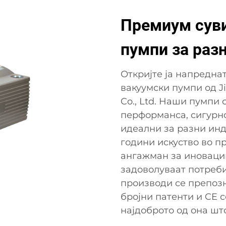
Премиум суви
пумпи за раз
Откријте ја напредна
вакуумски пумпи од Ji
Co., Ltd. Наши пумпи
перформанса, сигурно
идеални за разни инд
години искуство во п
ангажман за иновации
задоволуваат потреби
производи се препозн
бројни патенти и CE с
најдоброто од она што