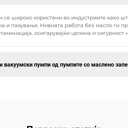
 се широко користени во индустриите како шт
ка и пакување. Нивната работа без масло ги п
нтаминација, осигарувајќи целина и сигурност 
ни вакуумски пумпи од пумпите со маслено зап