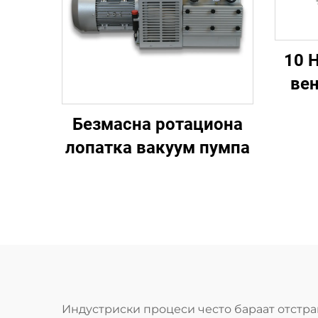
10 
вен
2GH 
Безмасна ротациона
в
лопатка вакуум пумпа
Индустриски процеси често бараат отстран