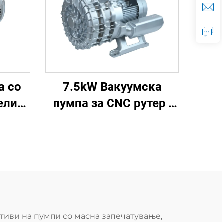
а со
7.5kW Вакуумска
ели
пумпа за CNC рутер |
ење и
3GH 350 Висок вакуум
m³/h
-700mbar
ативи на пумпи со масна запечатување,