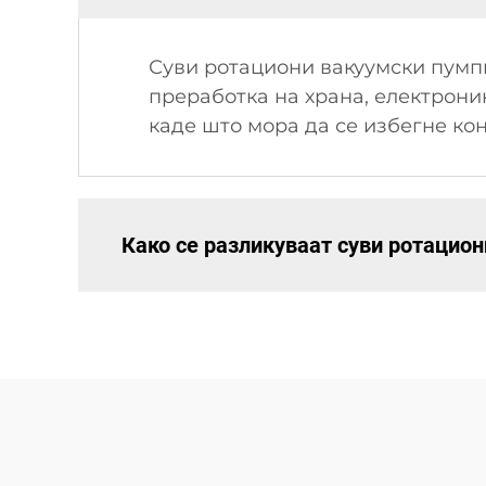
Суви ротациони вакуумски пумпи
преработка на храна, електрони
каде што мора да се избегне ко
Како се разликуваат суви ротацио