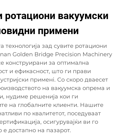
 ротациони вакуумски
новидни примени
та технологија зад сувите ротациони
nan Golden Bridge Precision Machinery
 се конструирани за оптимална
ст и ефикасност, што ги прави
устријски применi. Со скоро дваесет
роизводството на вакуумска опрема и
, нудиме решенија кои ги
те на глобалните клиенти. Нашите
атливи по квалитетот, поседуваат
ертификација, осигурувајќи ви го
 е достапно на пазарот.