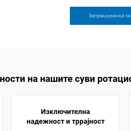
Запрашувачка за
ности на нашите суви ротаци
Изключителна
надежност и тррајност