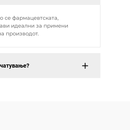
о се фармацевтската,
рави идеални за примени
на производот.
ечатување?