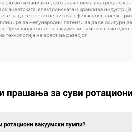
масло во механизмот, што значи нема внатрешно ко
рмацевтската, електронската и хранлива индустрија,
те за да се постигне висока ефикасност, нисок прит
d. аплицира за меѓународни патенти за да се осигури
ја. Производството на вакуумски пумпи е само еден 
 технологија на врвот на развојот.
и прашања за суви ротацион
ви ротациони вакуумски пумпи?