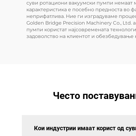
суви ротациони вакуумски пумпи немаат 
карактеристика е посебно предноста во фа
неприфатлива. Ние ги изградуваме процеси
Golden Bridge Precision Machinery Co., Lt
пумпи користат најсовремената технологи
задоволство на клиентот и обезбедување на
Често поставуван
Кои индустрии имаат корист од су