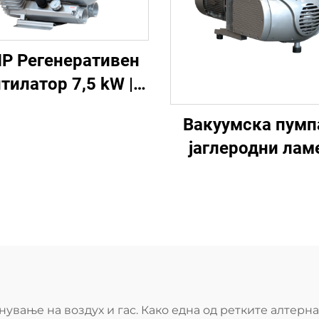
HP Регенеративен
тилатор 7,5 kW |
810-H27 Пумпа за
Вакуумска пумп
акуум со појака
јаглеродни лам
конструкција
KVF250 за печат
пакување | 250 
ување на воздух и гас. Како една од ретките алтерн