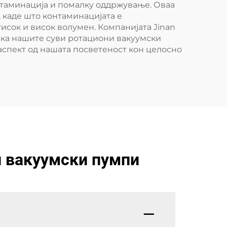
нтаминација и помалку оддржување. Оваа
 каде што контаминацијата е
исок и висок волумен. Компанијата Jinan
 дека нашите суви ротациони вакуумски
аспект од нашата посветеност кон целосно
и вакуумски пумпи