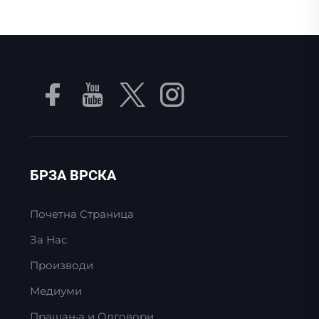
БРЗА ВРСКА
Почетна Страница
За Нас
Производи
Медиуми
Прашања и Одговори