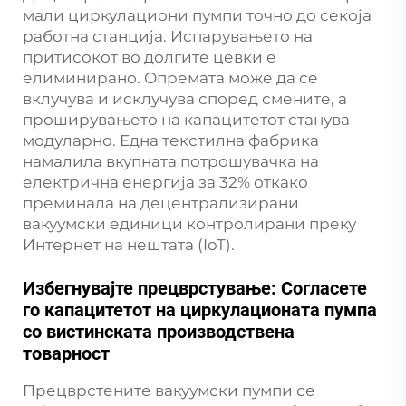
мали циркулациони пумпи точно до секоја
работна станција. Испарувањето на
притисокот во долгите цевки е
елиминирано. Опремата може да се
вклучува и исклучува според смените, а
проширувањето на капацитетот станува
модуларно. Една текстилна фабрика
намалила вкупната потрошувачка на
електрична енергија за 32% откако
преминала на децентрализирани
вакуумски единици контролирани преку
Интернет на нештата (IoT).
Избегнувајте прецврстување: Согласете
го капацитетот на циркулационата пумпа
со вистинската производствена
товарност
Прецврстените вакуумски пумпи се