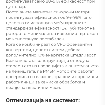
достигнуваат само 88–91% ефикасност при
пунтовар.
Постојаните магнетни синхрони мотори
постигнуваат ефикасност од 94–96%, што
целосно ги исполнува меѓународните
стандарди за ефикасност IE4. Губитокот на
роторот е минимален, а излезниот вртежен
момент станува постабилен.
Кога се комбинираат со VFD фреквентни
конвертери, целиот систем добива
дополнително 10% енергетска штедливост.
Безчеткастата конструкција ја отпорува
стареењето на изолацијата и оштетувањето
на лежиштата, па PMSM моторите работат
доверливо во влажни, прашни и корозивни
работилници за хемиска обработка и
леанje на пластични маси.
Оптимизација на системот: