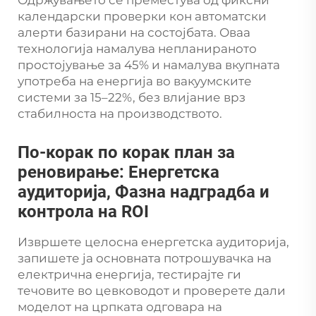
Одржувањето се преместува од фиксни
календарски проверки кон автоматски
алерти базирани на состојбата. Оваа
технологија намалува непланираното
простојување за 45% и намалува вкупната
употреба на енергија во вакуумските
системи за 15–22%, без влијание врз
стабилноста на производството.
По-корак по корак план за
реновирање: Енергетска
аудиторија, Фазна надградба и
контрола на ROI
Извршете целосна енергетска аудиторија,
запишете ја основната потрошувачка на
електрична енергија, тестирајте ги
течовите во цевководот и проверете дали
моделот на црпката одговара на