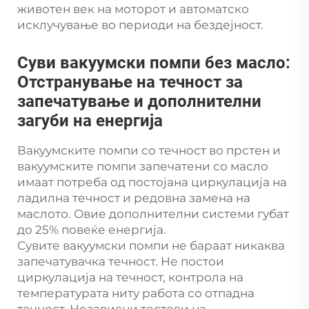
животен век на моторот и автоматско
исклучување во периоди на бездејност.
Суви вакуумски помпи без масло:
Отстранување на течност за
запечатување и дополнителни
загуби на енергија
Вакуумските помпи со течност во прстен и
вакуумските помпи запечатени со масло
имаат потреба од постојана циркулација на
ладилна течност и редовна замена на
маслото. Овие дополнителни системи губат
до 25% повеќе енергија.
Сувите вакуумски помпи не бараат никаква
запечатувачка течност. Не постои
циркулација на течност, контрола на
температурата ниту работа со отпадна