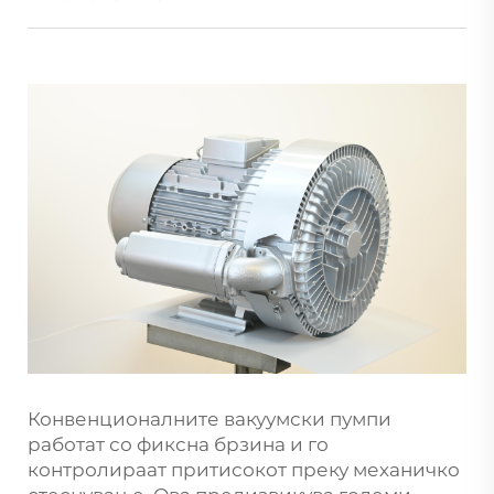
Конвенционалните вакуумски пумпи
работат со фиксна брзина и го
контролираат притисокот преку механичко