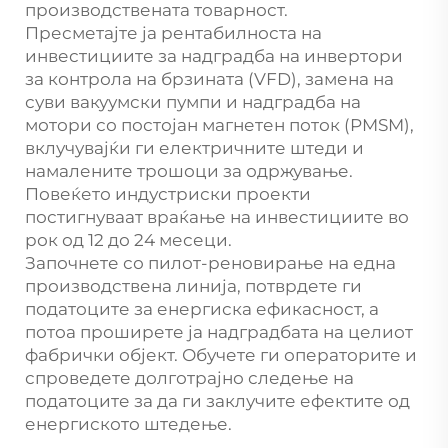
производствената товарност.
Пресметајте ја рентабилноста на
инвестициите за надградба на инвертори
за контрола на брзината (VFD), замена на
суви вакуумски пумпи и надградба на
мотори со постојан магнетен поток (PMSM),
вклучувајќи ги електричните штеди и
намалените трошоци за одржување.
Повеќето индустриски проекти
постигнуваат враќање на инвестициите во
рок од 12 до 24 месеци.
Започнете со пилот-реновирање на една
производствена линија, потврдете ги
податоците за енергиска ефикасност, а
потоа проширете ја надградбата на целиот
фабрички објект. Обучете ги операторите и
спроведете долготрајно следење на
податоците за да ги заклучите ефектите од
енергиското штедење.