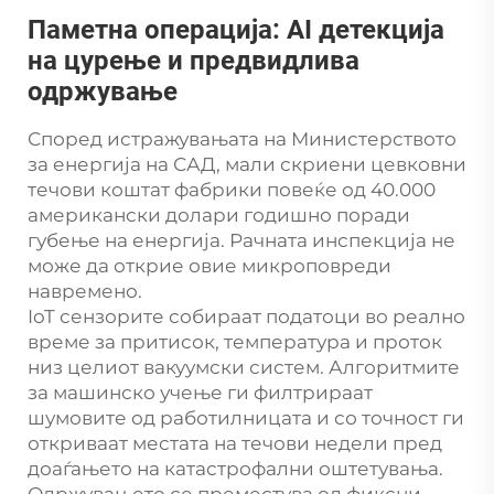
Паметна операција: AI детекција
на цурење и предвидлива
одржување
Според истражувањата на Министерството
за енергија на САД, мали скриени цевковни
течови коштат фабрики повеќе од 40.000
американски долари годишно поради
губење на енергија. Рачната инспекција не
може да открие овие микроповреди
навремено.
IoT сензорите собираат податоци во реално
време за притисок, температура и проток
низ целиот вакуумски систем. Алгоритмите
за машинско учење ги филтрираат
шумовите од работилницата и со точност ги
откриваат местата на течови недели пред
доаѓањето на катастрофални оштетувања.