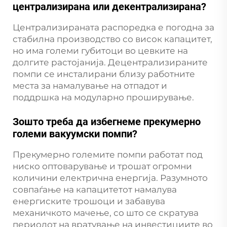
централизирана или декентрализирана?
Централизираната распоредка е погодна за
стабилна производство со висок капацитет,
но има големи губитоци во цевките на
долгите растојанија. Децентрализираните
помпи се инсталирани близу работните
места за намалување на отпадот и
поддршка на модуларно проширување.
Зошто треба да избегнеме прекумерно
големи вакуумски помпи?
Прекумерно големите помпи работат под
ниско оптоварување и трошат огромни
количини електрична енергија. Разумното
совпаѓање на капацитетот намалува
енергиските трошоци и забавува
механичкото мачење, со што се скратува
периодот на вратување на инвестициите во