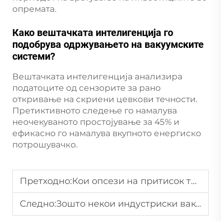
опремата.
Како вештачката интелигенција го
подобрува одржувањето на вакуумските
системи?
Вештачката интелигенција анализира
податоците од сензорите за рано
откривање на скриени цевкови течности.
Претиктивното следење го намалува
неочекуваното простојување за 45% и
ефикасно го намалува вкупното енергиско
потрошувачко.
Претходно:
Кои опсези на притисок треба да ги покриваат индустријалните воздушни вентилатори за производство на текстил?
Следно:
Зошто некои индустриски вакуумски пумпи се опремени со антикорозивни премази во одредени индустрии?