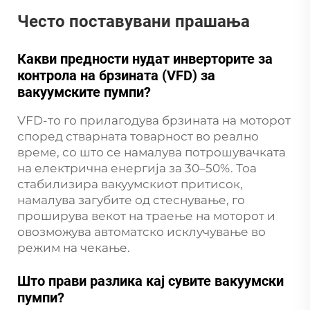
Често поставувани прашања
Какви предности нудат инверторите за
контрола на брзината (VFD) за
вакуумските пумпи?
VFD-то го прилагодува брзината на моторот
според стварната товарност во реално
време, со што се намалува потрошувачката
на електрична енергија за 30–50%. Тоа
стабилизира вакуумскиот притисок,
намалува загубите од стеснување, го
проширува векот на траење на моторот и
овозможува автоматско исклучување во
режим на чекање.
Што прави разлика кај сувите вакуумски
пумпи?