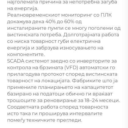
најголемата причина за непотребна загуба
на енергија.
Реалновременскиот мониторинг со ПЛК
докажува дека 40% до 60% од
инсталираните пумпи се многу поголеми од
вистинската потреба. Долготрајната работа
со ниска товарност губи електрична
енергија и забрзува износувањето на
компонентите.
SCADA системот заедно со инверторите за
контрола на брзината (VFD) автоматски го
прилагодува протокот според вистинската
товарност на локацијата. Фабриките што ја
примениле планирањето на капацитетот
базирано на податоци обично ги враќаат
трошоците за реновирање за 18–24 месеци.
Соодветната работа според товарноста
исто така ги проширува интервалите
помеѓу техничките прегледи.