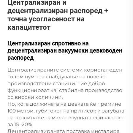
Централизиран и
децентрализиран распоред +
точна усогласеност на
капацитетот
Централизиран спротивно на
децентрализиран вакуумски цевководен
распоред
Централизираните системи користат еден
голем пумп за снабдување на повеќе
производствени станици. Тие добро
функционираат кај стабилна производство
со високи количини.
Но, кога должината на цевката ќе премине
100 метри, губитокот на притисок и загубата
на топлина ќе намалат вкупната ефикасност
за 15–20%.
Децентрализираната поставка инсталира