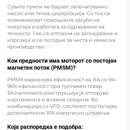
Сувите пумпи не бараат запечатувачко
масло или течна циркулација. Со тоа се
елиминираат помошните загуби на
енергија и работата за одржување на
течноста. Тие се отпорни на запчајување и
корозија и се погодни за чиста и хемиска
производство.
Кои предности има моторот со постојан
магнетен поток (PMSM)?
PMSM надминува ефикасност на IE4 со 94–
96% ефикасност при пунтажен товар.
Безчетковата конструкција ја отпорува
корозивната и влажна средина. Во
комбинација со VFD, системот постигнува
дополнително 10% енергиско штедење.
Која распоредка е подобра: