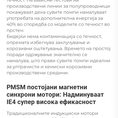
течност. Независни тестови на
производствени линии за полупроводници
покажуваат дека сувите помпи намалуваат
употребата на дополнителна енергија за
40% во споредба со моделите со течност во
прстен.
Бидејќи нема контаминација со течност,
опремата избегнува заклучување и
корозивни оштетувања. Времето на простој
поради одржување значително се
намалува, што прави сувите помпи идеални
за ултрачисти и хемиски корозивни
производствени средини.
PMSM постојани магнетни
синхрони мотори: Надминуваат
IE4 супер висока ефикасност
Традиционалните индукциски мотори