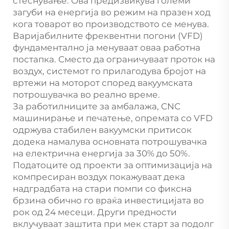
стеснување. Ова предизвикува големи
загуби на енергија во режим на празен ход
кога товарот во производството се менува.
Варијабилните фреквентни погони (VFD)
фундаментално ја менуваат оваа работна
постапка. Сместо да ограничуваат проток на
воздух, системот го прилагодува бројот на
вртежи на моторот според вакуумската
потрошувачка во реално време.
За работилниците за амбалажа, CNC
машинирање и печатење, опремата со VFD
одржува стабилен вакуумски притисок
додека намалува основната потрошувачка
на електрична енергија за 30% до 50%.
Податоците од проекти за оптимизација на
компресиран воздух покажуваат дека
надградбата на стари помпи со фиксна
брзина обично го враќа инвестицијата во
рок од 24 месеци. Други предности
вклучуваат заштита при мек старт за подолг