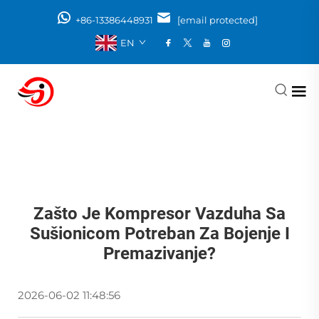
+86-13386448931
[email protected]
EN
Zašto Je Kompresor Vazduha Sa
Sušionicom Potreban Za Bojenje I
Premazivanje?
2026-06-02 11:48:56