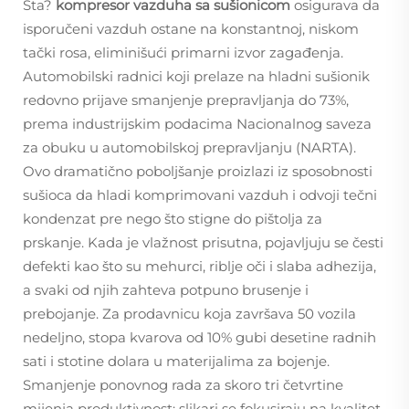
Šta?
kompresor vazduha sa sušionicom
osigurava da
isporučeni vazduh ostane na konstantnoj, niskom
tački rosa, eliminišući primarni izvor zagađenja.
Automobilski radnici koji prelaze na hladni sušionik
redovno prijave smanjenje prepravljanja do 73%,
prema industrijskim podacima Nacionalnog saveza
za obuku u automobilskoj prepravljanju (NARTA).
Ovo dramatično poboljšanje proizlazi iz sposobnosti
sušioca da hladi komprimovani vazduh i odvoji tečni
kondenzat pre nego što stigne do pištolja za
prskanje. Kada je vlažnost prisutna, pojavljuju se česti
defekti kao što su mehurci, riblje oči i slaba adhezija,
a svaki od njih zahteva potpuno brusenje i
prebojanje. Za prodavnicu koja završava 50 vozila
nedeljno, stopa kvarova od 10% gubi desetine radnih
sati i stotine dolara u materijalima za bojenje.
Smanjenje ponovnog rada za skoro tri četvrtine
mijenja produktivnost: slikari se fokusiraju na kvalitet