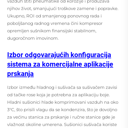
vazduh štiti pneumatike od korozije i produžava
njihov život, smanjujući troškove zamene i popravke.
Ukupno, ROI od smanjenog ponovnog rada i
poboljšanog radnog vremena čini kompresor
opremljen sušnikom finansijski stabilnom,
dugoročnom imovinom.
Izbor odgovarajućih konfiguracija
sistema za komercijalne aplikacije
prskanja
Izbor između hladnog i sušivača sa sušivačem zavisi
od tačke rose koja je potrebna za aplikaciju boje.
Hladni sušionici hlade komprimovani vazduh na oko
3°C, što prisili vlagu da se kondenzira, što je dovoljno
za većinu stanica za prskanje i ručne stanice gde je
vlažnost okoline umerena. Sušionici sušivača koriste