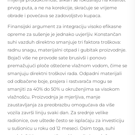
prvog puta, a ne na korekcije, skraćuje se vrijeme
obrade i povećava se zadovoljstvo kupaca.
Finansijski argument za integraciju visoko efikasne
opreme za sušenje je jednako uvjerljiv. Konstančan
suhi vazduh direktno smanjuje tri faktora troškova:
radnu snagu, materijalni otpad i gubitak proizvodnje.
Bojači više ne provode sate brusivši i ponovo
premažujući ploče oštećene vlažnom vodom, čime se
smanjuju direktni troškovi rada. Odpadni materijali
od odbačene boje, prajera i rastvarača mogu se
smanjiti za 40% do 50% u okruženjima sa visokom
vlažnošću. Proizvodnja je mjerljiva, manje
zaustavljanja za preobrazbu omogućava da više
vozila završi liniju svaki dan. Za srednje velike
radionice, ove uštede često se isplaćaju za investiciju
u sušionicu u roku od 12 meseci. Osim toga, suhi