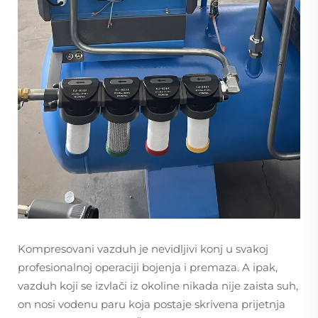
Kompresovani vazduh je nevidljivi konj u svakoj
profesionalnoj operaciji bojenja i premaza. A ipak,
vazduh koji se izvlači iz okoline nikada nije zaista suh,
on nosi vodenu paru koja postaje skrivena prijetnja