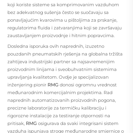
koji koriste sisteme sa komprimovanim vazduhom
bez adekvatnog sušenja često se suočavaju sa
ponavljajućim kvarovima u pištoljima za prskanje,
regulatorima fluida i zatvaranjima koji se završavaju
zaustavljanjem proizvodnje i hitnim popravcima.
Dosledna isporuka ovih naprednih, izuzetno
pouzdanih pneumatskih rješenja na globalna tržišta
zahtijeva industrijski partner sa najsavremenijim
proizvodnim linijama i sveobuhvatnim sistemima
upravljanja kvalitetom. Ovdje je specijalizovan
inženjering pionir
RMG
donosi ogromnu vrednost
međunarodnim komercijalnim projektima. Rad
naprednih automatizovanih proizvodnih pogona,
precizne laboratorije za termičku kalibraciju i
rigorozne instalacije za testiranje otpornosti na
pritisak,
RMG
osigurava da svaki integrisani sistem
vazduha ispunjava stroge međunarodne smjernice o