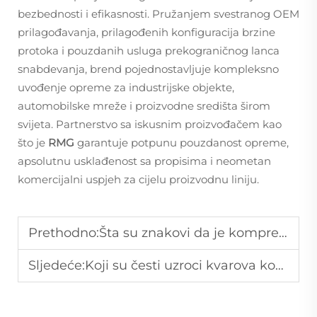
bezbednosti i efikasnosti. Pružanjem svestranog OEM
prilagođavanja, prilagođenih konfiguracija brzine
protoka i pouzdanih usluga prekograničnog lanca
snabdevanja, brend pojednostavljuje kompleksno
uvođenje opreme za industrijske objekte,
automobilske mreže i proizvodne središta širom
svijeta. Partnerstvo sa iskusnim proizvođačem kao
što je
RMG
garantuje potpunu pouzdanost opreme,
apsolutnu usklađenost sa propisima i neometan
komercijalni uspjeh za cijelu proizvodnu liniju.
Prethodno:
Šta su znakovi da je kompresor vazduha sa vijcima potreban za hitnu zamjenu?
Sljedeće:
Koji su česti uzroci kvarova kompresora vazduha i kako ih izbjeći?