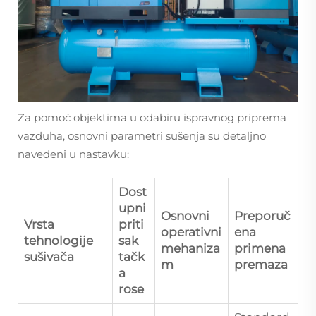
Za pomoć objektima u odabiru ispravnog priprema
vazduha, osnovni parametri sušenja su detaljno
navedeni u nastavku:
Dost
upni
Osnovni
Preporuč
Vrsta
priti
operativni
ena
tehnologije
sak
mehaniza
primena
sušivača
tačk
m
premaza
a
rose