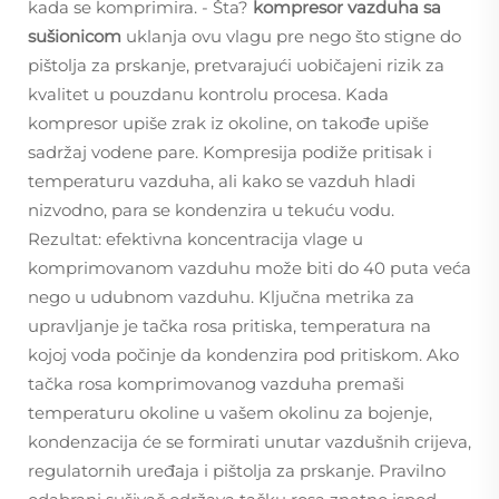
kada se komprimira. - Šta?
kompresor vazduha sa
sušionicom
uklanja ovu vlagu pre nego što stigne do
pištolja za prskanje, pretvarajući uobičajeni rizik za
kvalitet u pouzdanu kontrolu procesa. Kada
kompresor upiše zrak iz okoline, on takođe upiše
sadržaj vodene pare. Kompresija podiže pritisak i
temperaturu vazduha, ali kako se vazduh hladi
nizvodno, para se kondenzira u tekuću vodu.
Rezultat: efektivna koncentracija vlage u
komprimovanom vazduhu može biti do 40 puta veća
nego u udubnom vazduhu. Ključna metrika za
upravljanje je tačka rosa pritiska, temperatura na
kojoj voda počinje da kondenzira pod pritiskom. Ako
tačka rosa komprimovanog vazduha premaši
temperaturu okoline u vašem okolinu za bojenje,
kondenzacija će se formirati unutar vazdušnih crijeva,
regulatornih uređaja i pištolja za prskanje. Pravilno