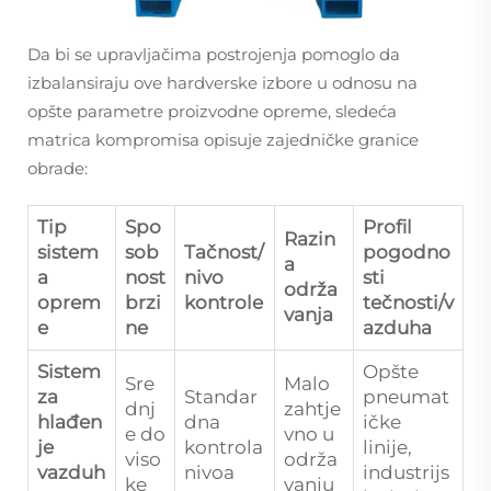
Da bi se upravljačima postrojenja pomoglo da
izbalansiraju ove hardverske izbore u odnosu na
opšte parametre proizvodne opreme, sledeća
matrica kompromisa opisuje zajedničke granice
obrade:
Tip
Spo
Profil
Razin
sistem
sob
Tačnost/
pogodno
a
a
nost
nivo
sti
održa
oprem
brzi
kontrole
tečnosti/v
vanja
e
ne
azduha
Sistem
Opšte
Sre
Malo
za
Standar
pneumat
dnj
zahtje
hlađen
dna
ičke
e do
vno u
je
kontrola
linije,
viso
održa
vazduh
nivoa
industrijs
ke
vanju