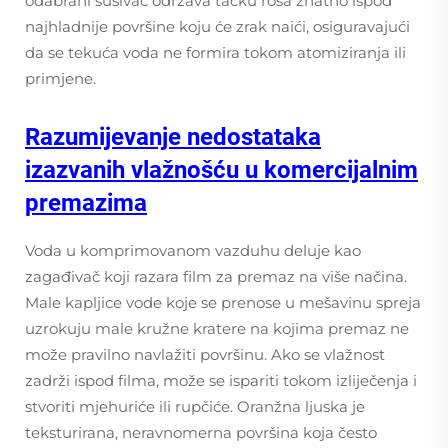
odabrani sušivač održava tačku rosa znatno ispod
najhladnije površine koju će zrak naići, osiguravajući
da se tekuća voda ne formira tokom atomiziranja ili
primjene.
Razumijevanje nedostataka
izazvanih vlažnošću u komercijalnim
premazima
Voda u komprimovanom vazduhu deluje kao
zagađivač koji razara film za premaz na više načina.
Male kapljice vode koje se prenose u mešavinu spreja
uzrokuju male kružne kratere na kojima premaz ne
može pravilno navlažiti površinu. Ako se vlažnost
zadrži ispod filma, može se ispariti tokom izliječenja i
stvoriti mjehuriće ili rupčiće. Oranžna ljuska je
teksturirana, neravnomerna površina koja često