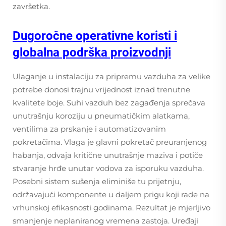
završetka.
Dugoročne operativne koristi i
globalna podrška proizvodnji
Ulaganje u instalaciju za pripremu vazduha za velike
potrebe donosi trajnu vrijednost iznad trenutne
kvalitete boje. Suhi vazduh bez zagađenja sprečava
unutrašnju koroziju u pneumatičkim alatkama,
ventilima za prskanje i automatizovanim
pokretačima. Vlaga je glavni pokretač preuranjenog
habanja, odvaja kritične unutrašnje maziva i potiče
stvaranje hrđe unutar vodova za isporuku vazduha.
Posebni sistem sušenja eliminiše tu prijetnju,
održavajući komponente u daljem prigu koji rade na
vrhunskoj efikasnosti godinama. Rezultat je mjerljivo
smanjenje neplaniranog vremena zastoja. Uređaji