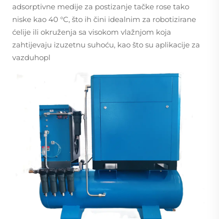
adsorptivne medije za postizanje tačke rose tako
niske kao 40 °C, što ih čini idealnim za robotizirane
ćelije ili okruženja sa visokom vlažnjom koja
zahtijevaju izuzetnu suhoću, kao što su aplikacije za
vazduhopl