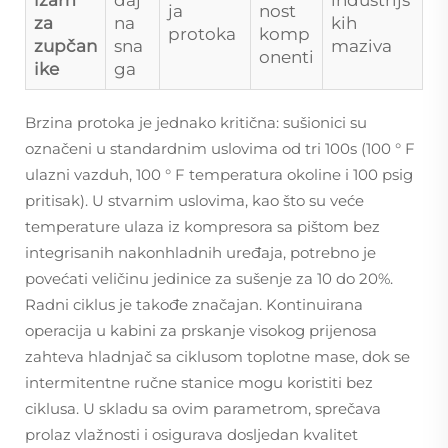
ja
nost
za
na
kih
protoka
komp
zupčan
sna
maziva
onenti
ike
ga
Brzina protoka je jednako kritična: sušionici su
označeni u standardnim uslovima od tri 100s (100 ° F
ulazni vazduh, 100 ° F temperatura okoline i 100 psig
pritisak). U stvarnim uslovima, kao što su veće
temperature ulaza iz kompresora sa pištom bez
integrisanih nakonhladnih uređaja, potrebno je
povećati veličinu jedinice za sušenje za 10 do 20%.
Radni ciklus je takođe značajan. Kontinuirana
operacija u kabini za prskanje visokog prijenosa
zahteva hladnjač sa ciklusom toplotne mase, dok se
intermitentne ručne stanice mogu koristiti bez
ciklusa. U skladu sa ovim parametrom, sprečava
prolaz vlažnosti i osigurava dosljedan kvalitet