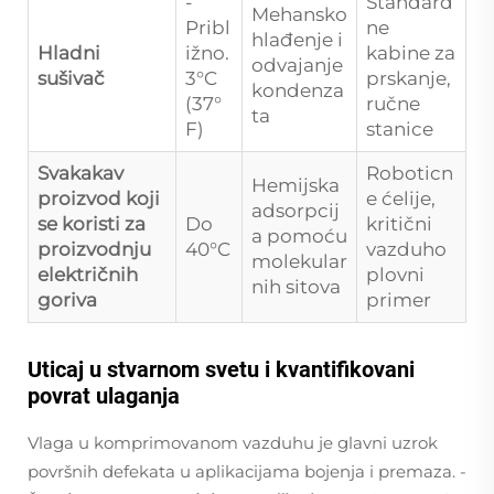
-
Standard
Mehansko
Pribl
ne
hlađenje i
Hladni
ižno.
kabine za
odvajanje
sušivač
3°C
prskanje,
kondenza
(37°
ručne
ta
F)
stanice
Svakakav
Roboticn
Hemijska
proizvod koji
e ćelije,
adsorpcij
se koristi za
Do
kritični
a pomoću
proizvodnju
40°C
vazduho
molekular
električnih
plovni
nih sitova
goriva
primer
Uticaj u stvarnom svetu i kvantifikovani
povrat ulaganja
Vlaga u komprimovanom vazduhu je glavni uzrok
površnih defekata u aplikacijama bojenja i premaza. -