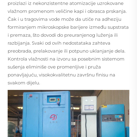
proizlazi iz nekonzistentne atomizacije uzrokovane
vlažnom promenom veličine kapi i obrasca prskanja.
Čak i u tragovima vode može da utiče na adheziju
formiranjem mikroskopske barijere između supstrata
i premaza, što dovodi do preuranjenog luženja ili
razbijanja. Svaki od ovih nedostataka zahteva
preobrada, prelakovanje ili potpuno uklanjanje dela.
Kontrola vlažnosti na izvoru sa posebnim sistemom
sušenja eliminiše ove promenljive i pruža
ponavljajuću, visokokvalitetnu završnu finisu na
svakom dijelu.