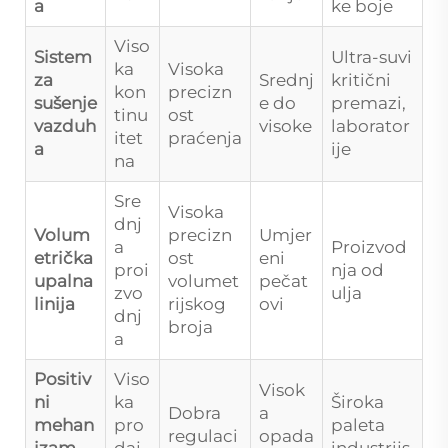
a
ke boje
Viso
Sistem
Ultra-suvi
ka
Visoka
za
Srednj
kritični
kon
precizn
sušenje
e do
premazi,
tinu
ost
vazduh
visoke
laborator
itet
praćenja
a
ije
na
Sre
Visoka
dnj
Volum
precizn
Umjer
a
Proizvod
etrička
ost
eni
proi
nja od
upalna
volumet
pečat
zvo
ulja
linija
rijskog
ovi
dnj
broja
a
Positiv
Viso
Visok
ni
ka
Široka
Dobra
a
mehan
pro
paleta
regulaci
opada
izam
daj
industrijs