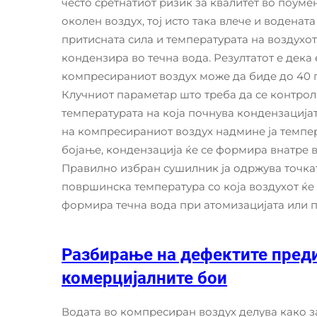
често сретнатиот ризик за квалитет во поум
околен воздух, тој исто така влече и воденат
притисната сила и температурата на воздухот,
кондензира во течна вода. Резултатот е дека
компресираниот воздух може да биде до 40 п
Клучниот параметар што треба да се контрол
температурата на која почнува кондензацијат
на компресираниот воздух надмине ја темпер
бојање, кондензација ќе се формира внатре в
Правилно избран сушилник ја одржува точкат
површинска температура со која воздухот ќе д
формира течна вода при атомизацијата или 
Разбирање на дефектите преди
комерцијалните бои
Водата во компресиран воздух делува како 