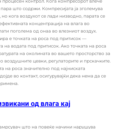
ен процесен контрол. Кога компресорот влече
а пара што содржи. Компресијата ја зголемува
 но кога воздухот се лади низводно, парата се
 ефективната концентрација на влага во
ати поголема од онаа во влезниот воздух.
ира е точката на роса под притисок —
а на водата под притисок. Ако точката на роса
атурата на околината во вашето просторство за
о воздушните цевки, регулаторите и прскачките.
а на роса значително под најниската
ојде во контакт, осигурувајќи дека нема да се
примена.
звикани од влага кај
замрсувач што на повеќе начини нарушува