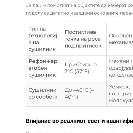
За да им помогнат на објектите да изберат с
подолу се детално наведени основните пара
Тип на
Постиглива
технологиј
Основен
точка на роса
а на
механиз
под притисок
сушилник
Рефрижер
Механич
Приближно
аторен
одвојува
3°C (37°F)
сушилник
конденз
Хемиска
Сушилник
До –40°C (–
со корис
со сорбент
40°F)
молекул
Влијание во реалниот свет и квантиф