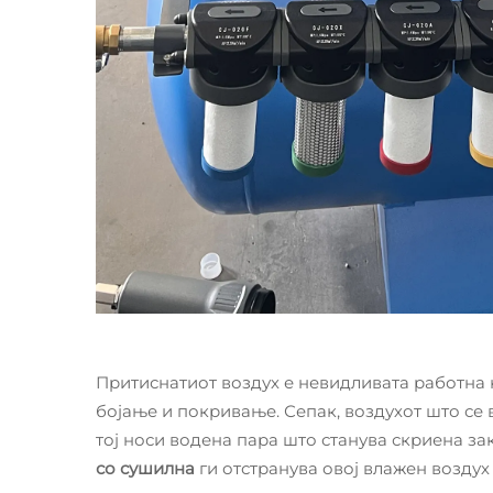
Притиснатиот воздух е невидливата работна 
бојање и покривање. Сепак, воздухот што се 
тој носи водена пара што станува скриена за
со сушилна
ги отстранува овој влажен воздух