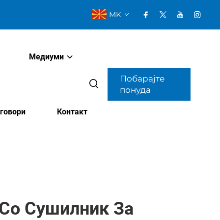
MK
Медиуми
Побарајте
понуда
говори
Контакт
Со Сушилник За