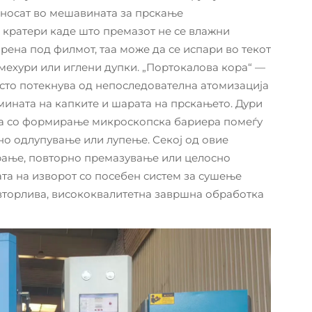
 носат во мешавината за прскање
 кратери каде што премазот не се влажни
рена под филмот, таа може да се испари во текот
мехури или иглени дупки. „Портокалова кора“ —
то потекнува од непоследователна атомизација
емината на капките и шарата на прскањето. Дури
ата со формирање микроскопска бариера помеѓу
но одлупување или лупење. Секој од овие
ање, повторно премазување или целосно
та на изворот со посебен систем за сушење
вторлива, висококвалитетна завршна обработка