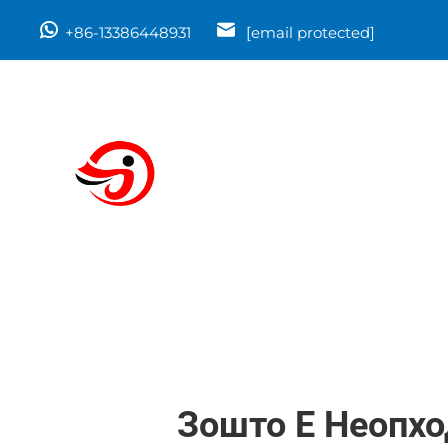
+86-13386448931
[email protected]
Зошто Е Неопх