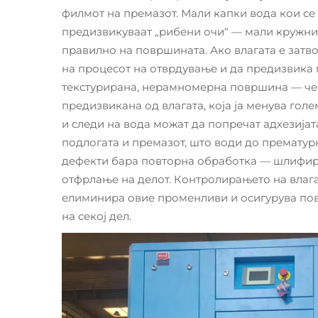
филмот на премазот. Мали капки вода кои се
предизвикуваат „рибени очи“ — мали кружни
правилно на површината. Ако влагата е затво
на процесот на отврдување и да предизвика 
текстурирана, нерамномерна површина — чес
предизвикана од влагата, која ја менува гол
и следи на вода можат да попречат адхезиј
подлогата и премазот, што води до прематур
дефекти бара повторна обработка — шлифир
отфрлање на делот. Контролирањето на влага
елиминира овие променливи и осигурува по
на секој дел.