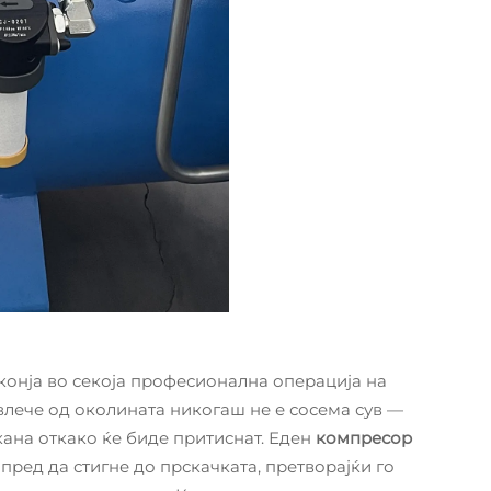
конја во секоја професионална операција на
влече од околината никогаш не е сосема сув —
кана откако ќе биде притиснат. Еден
компресор
 пред да стигне до прскачката, претворајќи го