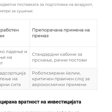
оодветна поставката за подготовка на воздухот,
метри за сушење:
 работен
Препорачана примена на
ам
премаз
ко ладење и
Стандардни кабини за
ње на
прскање, рачни постови
ат
 адсорпција
Роботизирани ќелии,
тење на
критичен првичен слој за
арни сита
аерокосмички примени
ицирана вратност на инвестицијата