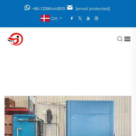
+86-13386448931
[email protected]
DA