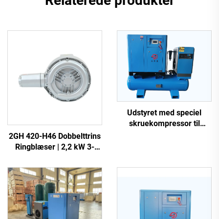
Relaterede produkter
Udstyret med speciel
skruekompressor til
laserudskæring
2GH 420-H46 Dobbelttrins
Ringblæser | 2,2 kW 3-
faset Højtryksluftpumpe