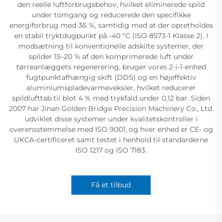
den reelle luftforbrugsbehov, hvilket eliminerede spild
under tomgang og reducerede den specifikke
energiforbrug med 36 %, samtidig med at der opretholdes
en stabil tryktdugpunkt på -40 °C (ISO 8573-1 Klasse 2). I
modsætning til konventionelle adskilte systemer, der
spilder 15–20 % af den komprimerede luft under
tørreanlæggets regenerering, bruger vores 2-i-1-enhed
fugtpunktafhængig skift (DDS) og en højeffektiv
aluminiumspladevarmeveksler, hvilket reducerer
spildlufttab til blot 4 % med trykfald under 0,12 bar. Siden
2007 har Jinan Golden Bridge Precision Machinery Co., Ltd.
udviklet disse systemer under kvalitetskontroller i
overensstemmelse med ISO 9001, og hver enhed er CE- og
UKCA-certificeret samt testet i henhold til standarderne
ISO 1217 og ISO 7183.
Få et tilbud