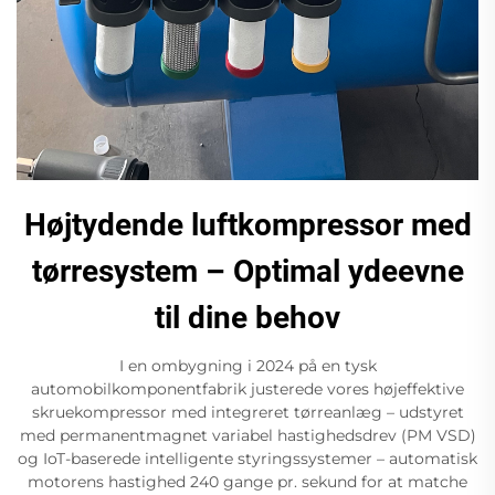
Højtydende luftkompressor med
tørresystem – Optimal ydeevne
til dine behov
I en ombygning i 2024 på en tysk
automobilkomponentfabrik justerede vores højeffektive
skruekompressor med integreret tørreanlæg – udstyret
med permanentmagnet variabel hastighedsdrev (PM VSD)
og IoT-baserede intelligente styringssystemer – automatisk
motorens hastighed 240 gange pr. sekund for at matche