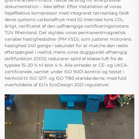
dokumentation – ikke løfter. Efter installation af vores
højeffektive kompressor med integreret tørreanlæg faldt
deres systems carbonaftryk med 52 metriske tons CO₂
årligt, verificeret af den uafhængige certificeringsinstans
TÜV Rheinland. Det skyldes vores permanentmagnetisk
variabel hastighedsdrev (PM VSD), som justerer motorens
hastighed 240 gange i sekundet for at matche den reelle
efterspørgsel i realtid, mens vores duggpunkt-afhængig
skiftfunktion (DDS) reducerer spild af blæse-luft fra de
typiske 15–20 % til blot 4 %. Alle enheder er CE- og UKCA-
certificerede, samlet under ISO 9001-kontrol og testet i
henhold til ISO 1217- og ISO 7183-standarderne, med fuld
overholdelse af EU’s EcoDesign 2021-regulativer.