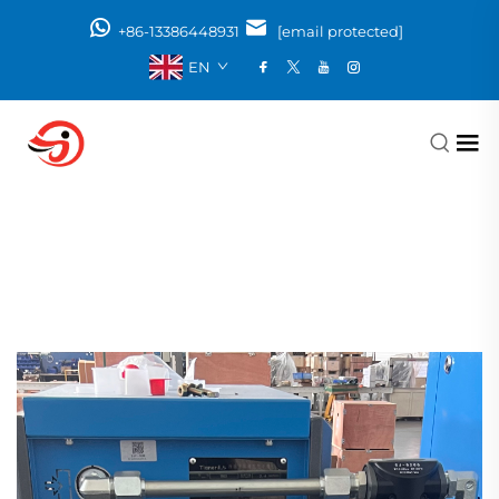
+86-13386448931
[email protected]
EN