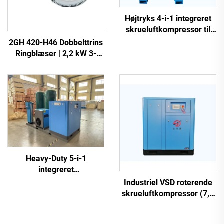
Højtryks 4-i-1 integreret
skrueluftkompressor til
laserskæring
2GH 420-H46 Dobbelttrins
Ringblæser | 2,2 kW 3-
faset Højtryksluftpumpe
Heavy-Duty 5-i-1
integreret
skrueluftkompressor til
Industriel VSD roterende
laserskæring (16 bar /
skrueluftkompressor (7,5
1200 L tank)
kW – 280 kW)