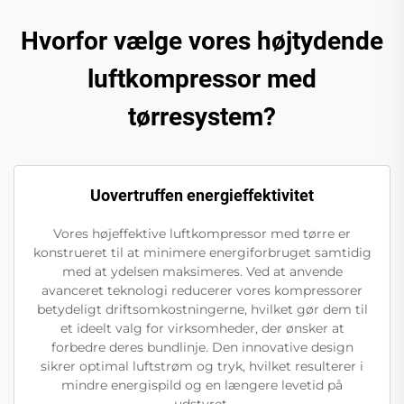
Hvorfor vælge vores højtydende
luftkompressor med
tørresystem?
Uovertruffen energieffektivitet
Vores højeffektive luftkompressor med tørre er
konstrueret til at minimere energiforbruget samtidig
med at ydelsen maksimeres. Ved at anvende
avanceret teknologi reducerer vores kompressorer
betydeligt driftsomkostningerne, hvilket gør dem til
et ideelt valg for virksomheder, der ønsker at
forbedre deres bundlinje. Den innovative design
sikrer optimal luftstrøm og tryk, hvilket resulterer i
mindre energispild og en længere levetid på