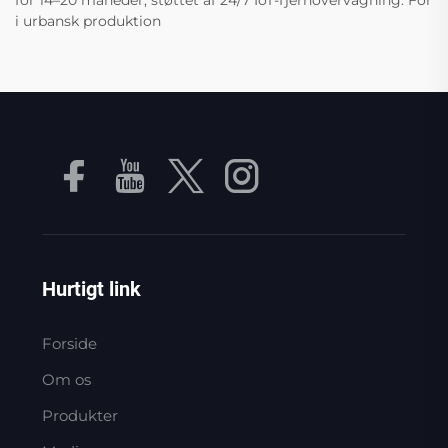
for 14–20 måneder, støttet af 24/7 IoT-fjernovervågning. For
i urbansk produktion
Hurtigt link
Forside
Om os
Produkter