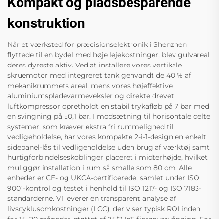
Kompakt og pladsbesparende
konstruktion
Når et værksted for præcisionselektronik i Shenzhen
flyttede til en bydel med høje lejekostninger, blev gulvareal
deres dyreste aktiv. Ved at installere vores vertikale
skruemotor med integreret tank genvandt de 40 % af
mekanikrummets areal, mens vores højeffektive
aluminiumspladevarmeveksler og direkte drevet
luftkompressor opretholdt en stabil trykafløb på 7 bar med
en svingning på ±0,1 bar. I modsætning til horisontale delte
systemer, som kræver ekstra fri rummelighed til
vedligeholdelse, har vores kompakte 2-i-1-design en enkelt
sidepanel-lås til vedligeholdelse uden brug af værktøj samt
hurtigforbindelseskoblinger placeret i midterhøjde, hvilket
muliggør installation i rum så smalle som 80 cm. Alle
enheder er CE- og UKCA-certificerede, samlet under ISO
9001-kontrol og testet i henhold til ISO 1217- og ISO 7183-
standarderne. Vi leverer en transparent analyse af
livscyklusomkostninger (LCC), der viser typisk ROI inden