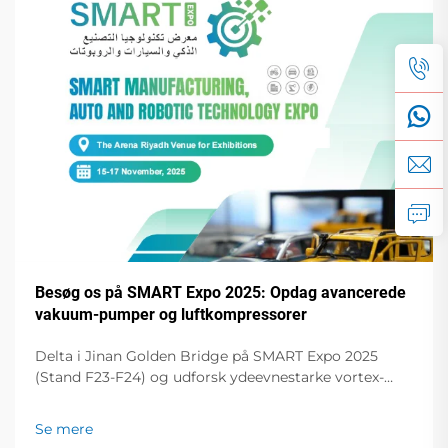
Besøg os på SMART Expo 2025: Opdag avancerede
vakuum-pumper og luftkompressorer
Delta i Jinan Golden Bridge på SMART Expo 2025
(Stand F23-F24) og udforsk ydeevnestarke vortex-
vakuum-pumper, tørre bladpumper,
skrueluftkompressorer m.m. Hæv din drift til et nyt
Se mere
niveau!