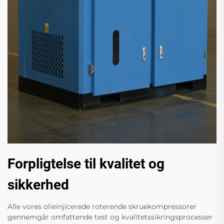
Forpligtelse til kvalitet og
sikkerhed
Alle vores olieinjicerede roterende skruekompressorer
gennemgår omfattende test og kvalitetssikringsprocesser