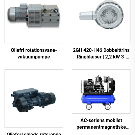
Oliefri rotationsvane-
2GH 420-H46 Dobbelttrins
vakuumpumpe
Ringblæser | 2,2 kW 3-
faset Højtryksluftpumpe
AC-seriens mobilet
permanentmagnetiske
frekvensomformer
Olieforseglede roterende