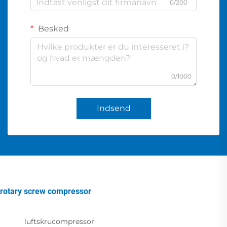
0/200
Besked
0/1000
Indsend
rotary screw compressor
luftskrucompressor