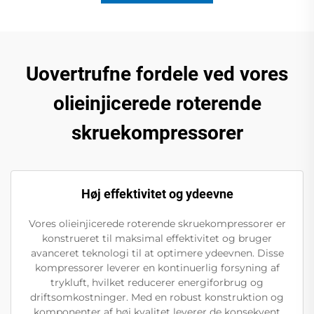
Uovertrufne fordele ved vores
olieinjicerede roterende
skruekompressorer
Høj effektivitet og ydeevne
Vores olieinjicerede roterende skruekompressorer er
konstrueret til maksimal effektivitet og bruger
avanceret teknologi til at optimere ydeevnen. Disse
kompressorer leverer en kontinuerlig forsyning af
trykluft, hvilket reducerer energiforbrug og
driftsomkostninger. Med en robust konstruktion og
komponenter af høj kvalitet leverer de konsekvent