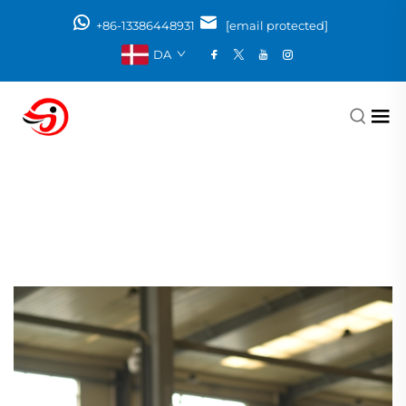
+86-13386448931
[email protected]
DA