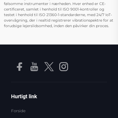
følsomme instrumenter i nærheden. Hver enhed er CE-
certificeret, samlet i henhold til ISO 9001-kontroller og
testet i henhold til ISO 21360-1-standarderne, med 24/7 IoT-
overvågning, der i realtid registrerer vibrationspektre for at
forudsige lejerslidsomhed, inden den påvirker din proces.
Hurtigt link
Forside