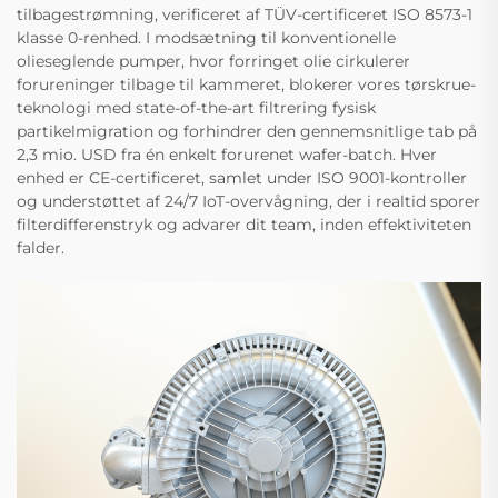
tilbagestrømning, verificeret af TÜV-certificeret ISO 8573-1
klasse 0-renhed. I modsætning til konventionelle
olieseglende pumper, hvor forringet olie cirkulerer
forureninger tilbage til kammeret, blokerer vores tørskrue-
teknologi med state-of-the-art filtrering fysisk
partikelmigration og forhindrer den gennemsnitlige tab på
2,3 mio. USD fra én enkelt forurenet wafer-batch. Hver
enhed er CE-certificeret, samlet under ISO 9001-kontroller
og understøttet af 24/7 IoT-overvågning, der i realtid sporer
filterdifferenstryk og advarer dit team, inden effektiviteten
falder.