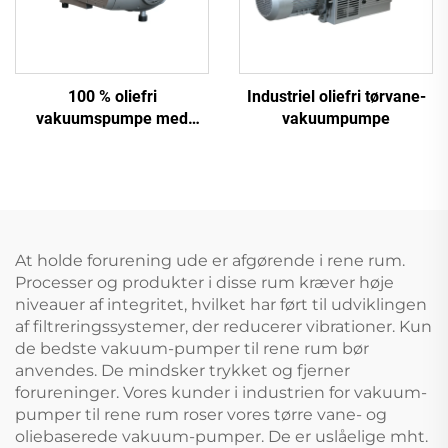
100 % oliefri
Industriel oliefri tørvane-
vakuumspumpe med
vakuumpumpe
kulstofvinger, KVF250 til
CNC-fræser og tryk (250
m³/t)
At holde forurening ude er afgørende i rene rum.
Processer og produkter i disse rum kræver høje
niveauer af integritet, hvilket har ført til udviklingen
af filtreringssystemer, der reducerer vibrationer. Kun
de bedste vakuum-pumper til rene rum bør
anvendes. De mindsker trykket og fjerner
forureninger. Vores kunder i industrien for vakuum-
pumper til rene rum roser vores tørre vane- og
oliebaserede vakuum-pumper. De er uslåelige mht.