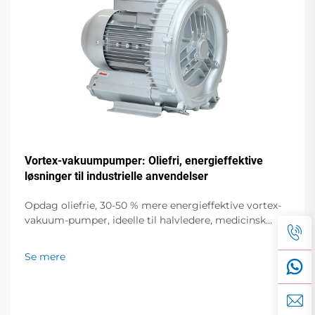
Vortex-vakuumpumper: Oliefri, energieffektive
løsninger til industrielle anvendelser
Opdag oliefrie, 30-50 % mere energieffektive vortex-
vakuum-pumper, ideelle til halvledere, medicinsk
udstyr og fødevareemballering. Nul forurening, lav
støj, global support. Anmod om et tilbud i dag.
Se mere