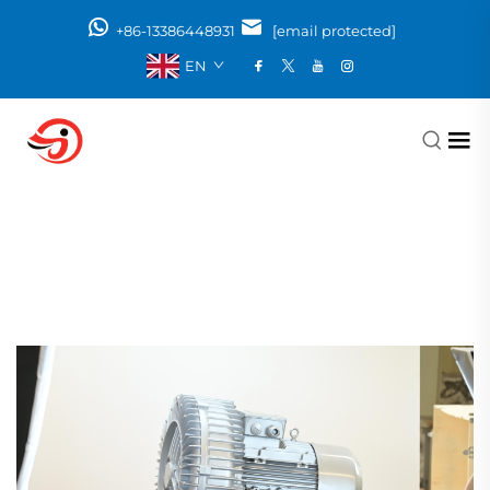
+86-13386448931
[email protected]
EN