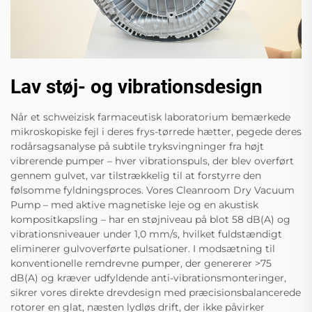
Lav støj- og vibrationsdesign
Når et schweizisk farmaceutisk laboratorium bemærkede
mikroskopiske fejl i deres frys-tørrede hætter, pegede deres
rodårsagsanalyse på subtile tryksvingninger fra højt
vibrerende pumper – hver vibrationspuls, der blev overført
gennem gulvet, var tilstrækkelig til at forstyrre den
følsomme fyldningsproces. Vores Cleanroom Dry Vacuum
Pump – med aktive magnetiske leje og en akustisk
kompositkapsling – har en støjniveau på blot 58 dB(A) og
vibrationsniveauer under 1,0 mm/s, hvilket fuldstændigt
eliminerer gulvoverførte pulsationer. I modsætning til
konventionelle remdrevne pumper, der genererer >75
dB(A) og kræver udfyldende anti-vibrationsmonteringer,
sikrer vores direkte drevdesign med præcisionsbalancerede
rotorer en glat, næsten lydløs drift, der ikke påvirker