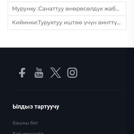
Мурунку :
Санаттуу өнөрөсөлдүк жабдуулар үчүн кандай кернеу регуляторун тандаш керек?
Кийинки:
Туруктуу иштөө үчүн винттүү аба компрессорун кандай карау керек?
Ылдыз тартуучу
Башкы бет
Биз жөнүндө