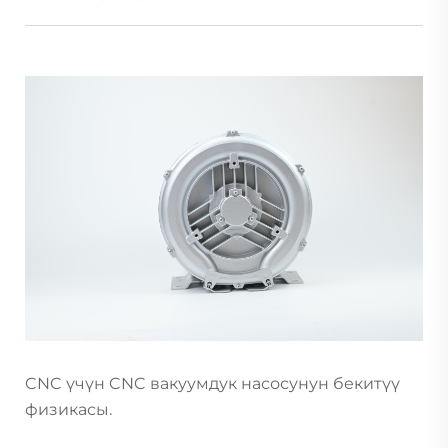
CNC үчүн CNC вакуумдук насосунун бекитүү
физикасы.