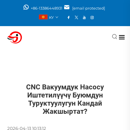
+86-13386448931
[email protected]
KY
CNC Вакуумдук Насосу
Иштетилүүчү Буюмдун
Туруктуулугун Кандай
Жакшыртат?
2026-04-13 10:13:12