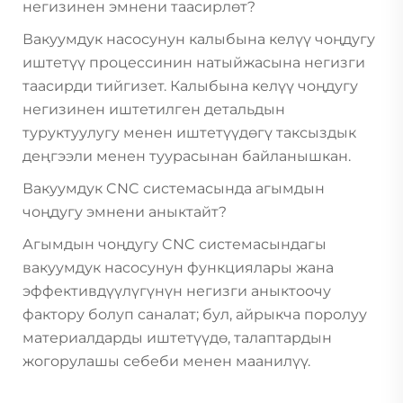
негизинен эмнени таасирлөт?
Вакуумдук насосунун калыбына келүү чоңдугу
иштетүү процессинин натыйжасына негизги
таасирди тийгизет. Калыбына келүү чоңдугу
негизинен иштетилген детальдын
туруктуулугу менен иштетүүдөгү таксыздык
деңгээли менен туурасынан байланышкан.
Вакуумдук CNC системасында агымдын
чоңдугу эмнени аныктайт?
Агымдын чоңдугу CNC системасындагы
вакуумдук насосунун функциялары жана
эффективдүүлүгүнүн негизги аныктоочу
фактору болуп саналат; бул, айрыкча поролуу
материалдарды иштетүүдө, талаптардын
жогорулашы себеби менен маанилүү.