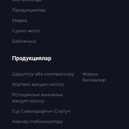
Продукциялар
Медиа
Суроо-жооп
Байланыш
Продукциялар
Шуруптуу аба компрессору
Жарық
бөлмөлөр
Вортекс вакуум насосу
Ротациялык ванналык
вакуум насосу
Суу Сақындырғыч Соргуч
Кернеу стабилизатору