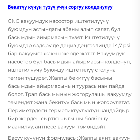
Бекитүү күчүн түзүү үчүн соргуу колдонулуу
CNC вакуумдук насостор иштетилүүчү
буюмдун астындагы абаны алып салат, бул
басымдын айырмасын түзөт. Иштетилүүчү
буюмдар өздөрү де деңиз деңгээлинде 14,7 psi
бар вакуумга жакын жерде жатат. Вакуумдук
насостор бул басымдын айырмасын колдонуп,
иштетилүүчү буюмду иштетилүү столуна
төмөн түшүрөт. Жалпы бекитүү басымы
басымдын айырмасынын туурасынан пайда
болот. Трап басымынын жогорулашы вакуумду
төмөндөт жана бекитүү басымын жогорулатат.
Периметрдеги герметиктүүлүктүн кандайдыр
бир жерден сыртка чыгышы болбошу
маанилүү, антпесе вакуум төмөндөйт.
Басуу күчүнүн формуласы: Жалпы аянт, вакуум