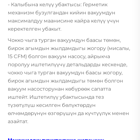
- Калыбына келүү убактысы: Герметик
механизм бузулгандан кийин вакуумдун
максималдуу маанисине кайра келүү үчүн
керектелген убакыт.
Чокко чыга турган вакуумдун баасы төмөн,
бирок агымдын жылдамдыгы жогору (мисалы,
15 CFM) болгон вакуум насосу, айрыкча
поролуу иштетилүүчү детальдарды кескенде,
чокко чыга турган вакуумдун баасы жогору,
бирок агымдын жылдамдыгы төмөн болгон
вакуум насосторунан көбүрөөк сапатта
иштейт. Иштетилүү убактысында тез
түзөтүлүш кесилген бөлүктөрдүн
өлчөмдөрүнүн өзгөрүшүн да күчтүүлүк менен
азайтат.