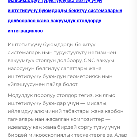
Максималдуу туруктуулукка жетүү үчүн
иштетилүүчү буюмдарды бекитүү системаларын
долбоорлоо жана вакуумдук столдорду
интеграциялоо
Иштетилүүчү буюмдарды бекитүү
системаларынын туруктуулугу негизинен
вакуумдук столдун долбоору, CNC вакуум
насосунун белгилүү сапаттары жана
иштетилүүчү буюмдун геометриясынын
үйлэшүүсүнөн пайда болот.
Модулдук поролуу столдор тегиз, жылгыс
иштетилүүчү буюмдар үчүн — мисалы,
ийлемдүү алюминий табактары жана карбон
талчаларынан жасалган композиттер —
идеалдуу кең жана бирдей соргу түзүү үчүн
бирдей микроскопиялык тескектерге ээ. Алар