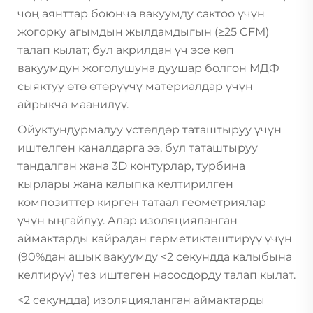
чоң аянттар боюнча вакуумду сактоо үчүн
жогорку агымдын жылдамдыгын (≥25 CFM)
талап кылат; бул акрилдан үч эсе көп
вакуумдун жоголушуна дуушар болгон МДФ
сыяктуу өтө өтөрүүчү материалдар үчүн
айрыкча маанилүү.
Ойуктундурмалуу үстөлдөр таташтыруу үчүн
иштелген каналдарга ээ, бул таташтыруу
тандалган жана 3D контурлар, турбина
кырлары жана калыпка келтирилген
композиттер кирген татаал геометриялар
үчүн ыңгайлуу. Алар изоляцияланган
аймактарды кайрадан герметиктештирүү үчүн
(90%дан ашык вакуумду <2 секундда калыбына
келтирүү) тез иштеген насосдорду талап кылат.
<2 секундда) изоляцияланган аймактарды