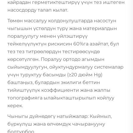
кайрадан герметиктештирүү үчүн тез иштеген
насосдорду талап кылат.
Төмөн массалуу колдонулуштарда насостун
чыгышын үстөлдүн түрү жана материалдын
поралуулугу менен үйлэштирүү
тейкелүүлүктүн рискисин 60%га азайтат, бул
тез тез титрөөлөрдүн тестирөөсүндө
көрсөтүлгөн. Поралуу ортодо агымдын
сыйымдуулугун, ойуктундурмалуу системалар
үчүн туруктуу басымды (≥20 дюйм Hg)
баштаңыз, булардын экилиги беттин
тийиштүүлүк коэффициенти жана жалпы
топографияга ылайыкташтырылып койлуу
керек.
Чыныгы дүйнөдөгү натыйжалар: Кыймыл,
бүркүлүш жана өлчөмдүк чачыранууну
болтурбоо