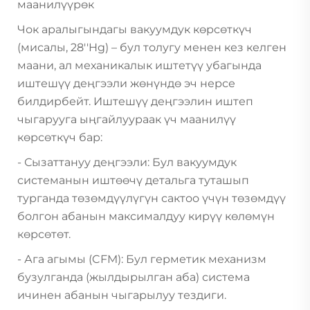
маанилүүрөк
Чок аралыгындагы вакуумдук көрсөткүч
(мисалы, 28''Hg) – бул толугу менен кез келген
маани, ал механикалык иштетүү убагында
иштешүү деңгээли жөнүндө эч нерсе
билдирбейт. Иштешүү деңгээлин иштеп
чыгарууга ыңгайлуураак үч маанилүү
көрсөткүч бар:
- Сызаттануу деңгээли: Бул вакуумдук
системанын иштөөчү детальга туташып
турганда төзөмдүүлүгүн сактоо үчүн төзөмдүү
болгон абанын максималдуу кирүү көлөмүн
көрсөтөт.
- Ага агымы (CFM): Бул герметик механизм
бузулганда (жылдырылган аба) система
ичинен абанын чыгарылуу тездиги.