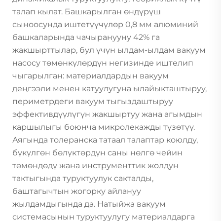
талап кылат. Башкарылган өндүрүш
сыноосунда иштетүүчүлөр 0,8 мм алюминий
башкаларында чачыранууну 42% га
жакшырттылар, бул үчүн ылдам-ылдам вакуум
насосу төмөнкүлөрдүн негизинде иштелип
чыгарылган: материалдардын вакуум
деңгээли менен катуулугуна ылайыкташтыруу,
периметрдеги вакуум тыгыздаштыруу
эффективдүүлүгүн жакшыртуу жана агымдын
каршылыгы боюнча микролекажды түзөтүү.
Аягында толеранска татаал талаптар коюлду,
бүкүлгөн бөлүктөрдүн саны нөлгө чейин
төмөндөдү жана инструменттик жолдун
тактыгында туруктуулук сакталды,
баштагычтын жогорку айлануу
жылдамдыгында да. Натыйжа вакуум
системасынын туруктуулугу материалдарга