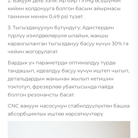
2. Вакуум деңгээли: Ар бир 1 inHg өсүшүнөн
кийин колдонууга болгон басым айырмасы
тахмини менен 0,49 psi түзөт.
3. Тыгыздануунун бүтүндүгү: Адистердин
түрлүү изилдөөлөрүнө ылайык, жакшы
караңгыланган тыгыздануу басуу күчүн 30% га
чейин жогорулатат.
Бардык үч параметрди оптималдуу түрдө
тандашып, идеалдуу басуу күчүн иштеп чыгып,
детальдардын жанынан жылып кетишин
токтотуп, фрезерлөө убактысында пайда
болгон резонансты басат.
CNC вакуум насосунун стабилдүүлүктөн башка
абсорбциялык иштөө көрсөткүчтөрү