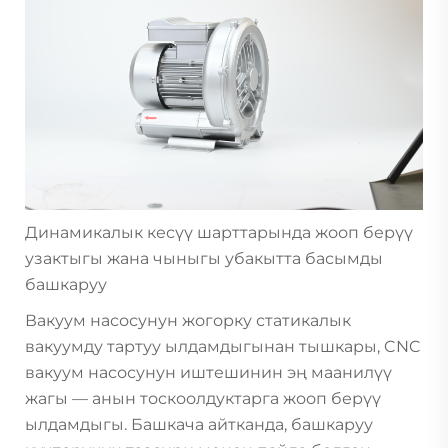
Динамикалык кесүү шарттарында жооп берүү
узактыгы жана чыныгы убакытта басымды
башкаруу
Вакуум насосунун жогорку статикалык
вакуумду тартуу ылдамдыгынан тышкары, CNC
вакуум насосунун иштешинин эң маанилүү
жагы — анын тоскоолдуктарга жооп берүү
ылдамдыгы. Башкача айтканда, башкаруу