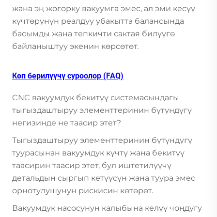
жана эң жогорку вакуумга эмес, ал эми кесүү
күчтөрүнүн реалдуу убакытта балансында
басымды жана тепкичти сактая билүүгө
байланыштуу экенин көрсөтөт.
Көп берилүүчү суроолор (FAQ)
CNC вакуумдук бекитүү системасындагы
тыгыздаштыруу элементтеринин бүтүндүгү
негизинде не таасир этет?
Тыгыздаштыруу элементтеринин бүтүндүгү
туурасынан вакуумдук күчтү жана бекитүү
таасирин таасир этет, бул иштетилүүчү
детальдын сыргып кетүүсүн жана туура эмес
орнотулушунун рискисин көтөрөт.
Вакуумдук насосунун калыбына келүү чоңдугу