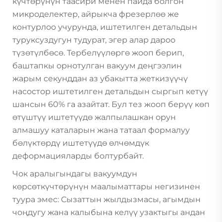
күчтөрүнүн таасири менен пайда болгон
микроделектер, айрыкча фрезерлөө же
контурлоо учурунда, иштетилген детальдын
туруксуздугун тудурат, эгер алар дароо
түзөтүлбөсө. Тербелүүлөргө жооп берип,
баштапкы орнотулган вакуум деңгээлин
жарым секунддан аз убакытта жеткизүүчү
насостор иштетилген детальдын сыргып кетүү
шансын 60% га азайтат. Бул тез жооп берүү көп
өтүштүү иштетүүдө жалпылашкан орун
алмашуу каталарын жана татаал формалуу
бөлүктөрдү иштетүүдө өлчөмдүк
деформацияларды болтурбайт.
Чок аралыгындагы вакуумдун
көрсөткүчтөрүнүн маалыматтары негизинен
туура эмес: Сызаттын жылдызмасы, агымдын
чоңдугу жана калыбына келүү узактыгы андан