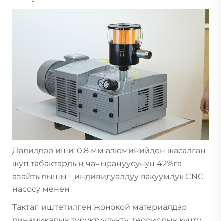
Далилдөө иши: 0,8 мм алюминийден жасалган
жуп табактардын чачырануусунун 42%га
азайтылышы – индивидуалдуу вакуумдук CNC
насосу менен
Тактап иштетилген жонокой материалдар
динамикалык туруктуулукту, теориялык күчтү