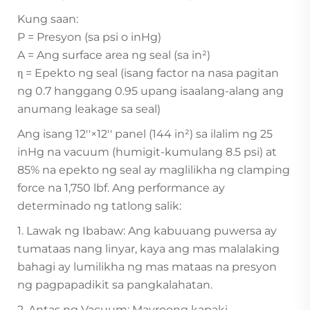
Kung saan:
P = Presyon (sa psi o inHg)
A = Ang surface area ng seal (sa in²)
η = Epekto ng seal (isang factor na nasa pagitan
ng 0.7 hanggang 0.95 upang isaalang-alang ang
anumang leakage sa seal)
Ang isang 12''×12'' panel (144 in²) sa ilalim ng 25
inHg na vacuum (humigit-kumulang 8.5 psi) at
85% na epekto ng seal ay maglilikha ng clamping
force na 1,750 lbf. Ang performance ay
determinado ng tatlong salik:
1. Lawak ng Ibabaw: Ang kabuuang puwersa ay
tumataas nang linyar, kaya ang mas malalaking
bahagi ay lumilikha ng mas mataas na presyon
ng pagpapadikit sa pangkalahatan.
2. Antas ng Vacuum: Mayroong kapaki-