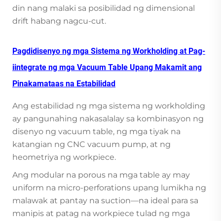
din nang malaki sa posibilidad ng dimensional
drift habang nagcu-cut.
Pagdidisenyo ng mga Sistema ng Workholding at Pag-
iintegrate ng mga Vacuum Table Upang Makamit ang
Pinakamataas na Estabilidad
Ang estabilidad ng mga sistema ng workholding
ay pangunahing nakasalalay sa kombinasyon ng
disenyo ng vacuum table, ng mga tiyak na
katangian ng CNC vacuum pump, at ng
heometriya ng workpiece.
Ang modular na porous na mga table ay may
uniform na micro-perforations upang lumikha ng
malawak at pantay na suction—na ideal para sa
manipis at patag na workpiece tulad ng mga