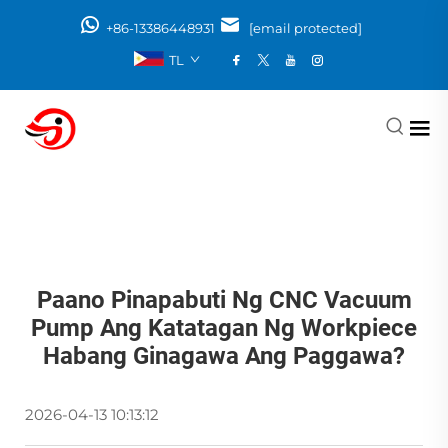
+86-13386448931
[email protected]
TL
Paano Pinapabuti Ng CNC Vacuum
Pump Ang Katatagan Ng Workpiece
Habang Ginagawa Ang Paggawa?
2026-04-13 10:13:12