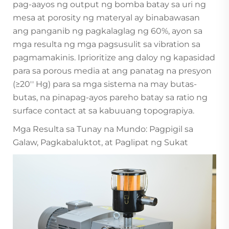
pag-aayos ng output ng bomba batay sa uri ng
mesa at porosity ng materyal ay binabawasan
ang panganib ng pagkalaglag ng 60%, ayon sa
mga resulta ng mga pagsusulit sa vibration sa
pagmamakinis. Iprioritize ang daloy ng kapasidad
para sa porous media at ang panatag na presyon
(≥20'' Hg) para sa mga sistema na may butas-
butas, na pinapag-ayos pareho batay sa ratio ng
surface contact at sa kabuuang topograpiya.
Mga Resulta sa Tunay na Mundo: Pagpigil sa
Galaw, Pagkabaluktot, at Paglipat ng Sukat