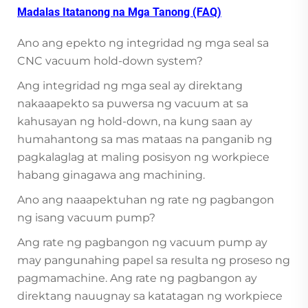
Madalas Itatanong na Mga Tanong (FAQ)
Ano ang epekto ng integridad ng mga seal sa
CNC vacuum hold-down system?
Ang integridad ng mga seal ay direktang
nakaaapekto sa puwersa ng vacuum at sa
kahusayan ng hold-down, na kung saan ay
humahantong sa mas mataas na panganib ng
pagkalaglag at maling posisyon ng workpiece
habang ginagawa ang machining.
Ano ang naaapektuhan ng rate ng pagbangon
ng isang vacuum pump?
Ang rate ng pagbangon ng vacuum pump ay
may pangunahing papel sa resulta ng proseso ng
pagmamachine. Ang rate ng pagbangon ay
direktang nauugnay sa katatagan ng workpiece