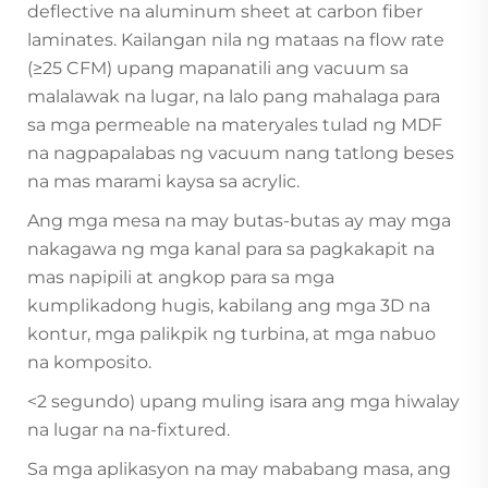
deflective na aluminum sheet at carbon fiber
laminates. Kailangan nila ng mataas na flow rate
(≥25 CFM) upang mapanatili ang vacuum sa
malalawak na lugar, na lalo pang mahalaga para
sa mga permeable na materyales tulad ng MDF
na nagpapalabas ng vacuum nang tatlong beses
na mas marami kaysa sa acrylic.
Ang mga mesa na may butas-butas ay may mga
nakagawa ng mga kanal para sa pagkakapit na
mas napipili at angkop para sa mga
kumplikadong hugis, kabilang ang mga 3D na
kontur, mga palikpik ng turbina, at mga nabuo
na komposito.
<2 segundo) upang muling isara ang mga hiwalay
na lugar na na-fixtured.
Sa mga aplikasyon na may mababang masa, ang