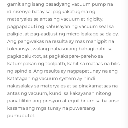
gamit ang isang pasadyang vacuum pump na
idinisenyo batay sa: pagkakatugma ng
materyales sa antas ng vacuum at rigidity,
pagpapabuti ng kahusayan ng vacuum seal sa
paligid, at pag-aadjust ng micro leakage sa daloy.
Ang pangwakas na resulta ay mas mahigpit na
toleransya, walang nabasurang bahagi dahil sa
pagkabaluktot, at pagkakapare-pareho sa
katumpakan ng toolpath, kahit sa mataas na bilis
ng spindle. Ang resulta ay nagpapatunay na ang
katatagan ng vacuum system ay hindi
nakasalalay sa materyales at sa pinakamataas na
antas ng vacuum, kundi sa kakayanan nitong
panatilihin ang presyon at equilibrium sa balanse
kasama ang mga tunay na puwersang
pumuputol.