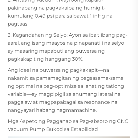
pakinabang na pagkakaiba ng humigit-
kumulang 0.49 psi para sa bawat 1 inHg na
pagtaas.
3. Kagandahan ng Selyo: Ayon sa iba’t ibang pag-
aaral, ang isang maayos na pinapanatili na selyo
ay maaaring mapabuti ang puwersa ng
pagkakapit ng hanggang 30%.
Ang ideal na puwersa ng pagkakapit—na
nakamit sa pamamagitan ng pagsasama-sama
ng optimal na pag-optimize sa lahat ng tatlong
variable—ay magpipigil sa anumang lateral na
paggalaw at magpapabagal sa resonance na
nangyayari habang nagmamachine.
Mga Aspeto ng Pagganap sa Pag-absorb ng CNC
Vacuum Pump Bukod sa Estabilidad