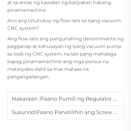
at sa antas ng kawalan ng katiyakan habang
pinamamachine.
Ano ang tinutukoy ng flow rate sa isang vacuum
CNC system?
Ang flow rate ang pangunahing determinante ng
pagganap at kahusayan ng isang vacuum pump
sa loob ng CNC system, na lalo pang mahalaga
kapag pinamamachine ang mga porous na
materyales dahil sa mas mataas na
pangangailangan.
Nakaraan :
Paano Pumili ng Regulator ng Voltahen na Angkop para sa Kagamitan sa Industriya?
Susunod:
Paano Panatilihin ang Screw Air Compressor para sa Matatag na Pagganap?