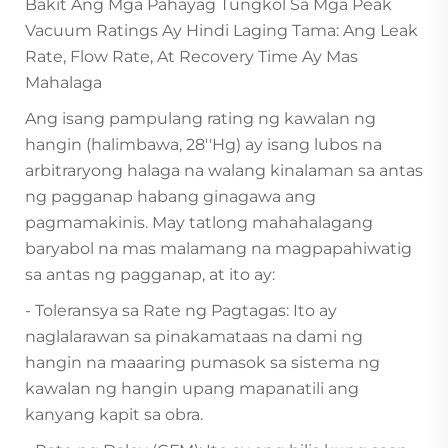
Bakit Ang Mga Pahayag Tungkol Sa Mga Peak
Vacuum Ratings Ay Hindi Laging Tama: Ang Leak
Rate, Flow Rate, At Recovery Time Ay Mas
Mahalaga
Ang isang pampulang rating ng kawalan ng
hangin (halimbawa, 28''Hg) ay isang lubos na
arbitraryong halaga na walang kinalaman sa antas
ng pagganap habang ginagawa ang
pagmamakinis. May tatlong mahahalagang
baryabol na mas malamang na magpapahiwatig
sa antas ng pagganap, at ito ay:
- Toleransya sa Rate ng Pagtagas: Ito ay
naglalarawan sa pinakamataas na dami ng
hangin na maaaring pumasok sa sistema ng
kawalan ng hangin upang mapanatili ang
kanyang kapit sa obra.