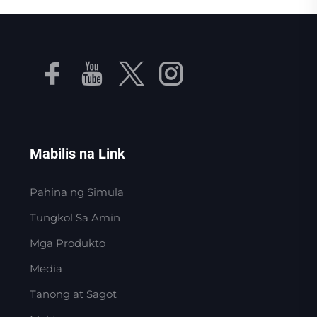
Mabilis na Link
Pahina ng Simula
Tungkol Sa Amin
Mga Produkto
Media
Tanong at Sagot