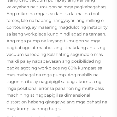
isang CNC vacuum pump ay ang kanyang
kakayahan na tumugon sa mga pagkabagabag.
Ang mikro na mga sira dahil sa lateral na tool
forces, lalo na habang nangyayari ang milling o
contouring, ay maaaring magdulot ng instability
sa isang workpiece kung hindi agad na tamaan.
Ang mga pump na kayang tumugon sa mga
pagbabago at maabot ang itinakdang antas ng
vacuum sa loob ng kalahating segundo o mas
maikli pa ay nababawasan ang posibilidad ng
pagkalagot ng workpiece ng 60% kumpara sa
mas mabagal na mga pump. Ang mabilis na
tugon na ito ay nagpipigil sa pag-akumula ng
mga positional error sa panahon ng multi-pass
machining at nagpapigil sa dimensional
distortion habang ginagawa ang mga bahagi na
may kumplikadong hugis.