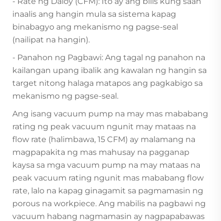
- Rate ng Daloy (CFM): Ito ay ang bilis kung saan
inaalis ang hangin mula sa sistema kapag
binabagyo ang mekanismo ng pagse-seal
(nailipat na hangin).
- Panahon ng Pagbawi: Ang tagal ng panahon na
kailangan upang ibalik ang kawalan ng hangin sa
target nitong halaga matapos ang pagkabigo sa
mekanismo ng pagse-seal.
Ang isang vacuum pump na may mas mababang
rating ng peak vacuum ngunit may mataas na
flow rate (halimbawa, 15 CFM) ay malamang na
magpapakita ng mas mahusay na pagganap
kaysa sa mga vacuum pump na may mataas na
peak vacuum rating ngunit mas mababang flow
rate, lalo na kapag ginagamit sa pagmamasin ng
porous na workpiece. Ang mabilis na pagbawi ng
vacuum habang nagmamasin ay nagpapabawas