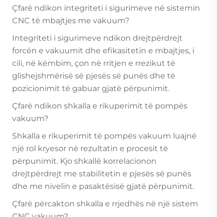
Çfarë ndikon integriteti i sigurimeve në sistemin
CNC të mbajtjes me vakuum?
Integriteti i sigurimeve ndikon drejtpërdrejt
forcën e vakuumit dhe efikasitetin e mbajtjes, i
cili, në këmbim, çon në rritjen e rrezikut të
glishejshmërisë së pjesës së punës dhe të
pozicionimit të gabuar gjatë përpunimit.
Çfarë ndikon shkalla e rikuperimit të pompës
vakuum?
Shkalla e rikuperimit të pompës vakuum luajnë
një rol kryesor në rezultatin e procesit të
përpunimit. Kjo shkallë korrelacionon
drejtpërdrejt me stabilitetin e pjesës së punës
dhe me nivelin e pasaktësisë gjatë përpunimit.
Çfarë përcakton shkalla e rrjedhës në një sistem
CNC vakuum?