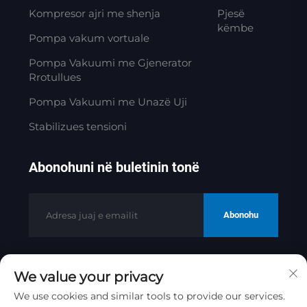
Kompresor ajri me shenja
Pjesë
këmbe
Pompa vakum vortuale
Pompa Vakuumi me Gjenerator
Rrotullues
Pompa Vakuumi me Unazë Uji
Stabilizues tensioni
Abonohuni në buletinin tonë
Abonohu
We value your privacy
Të drejta autori © 2025 nga Jinan
Golden Bridge Precision Machinery
We use cookies and similar tools to provide our services.