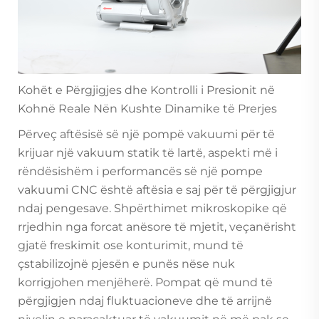
Kohët e Përgjigjes dhe Kontrolli i Presionit në
Kohnë Reale Nën Kushte Dinamike të Prerjes
Përveç aftësisë së një pompë vakuumi për të
krijuar një vakuum statik të lartë, aspekti më i
rëndësishëm i performancës së një pompe
vakuumi CNC është aftësia e saj për të përgjigjur
ndaj pengesave. Shpërthimet mikroskopike që
rrjedhin nga forcat anësore të mjetit, veçanërisht
gjatë freskimit ose konturimit, mund të
çstabilizojnë pjesën e punës nëse nuk
korrigjohen menjëherë. Pompat që mund të
përgjigjen ndaj fluktuacioneve dhe të arrijnë