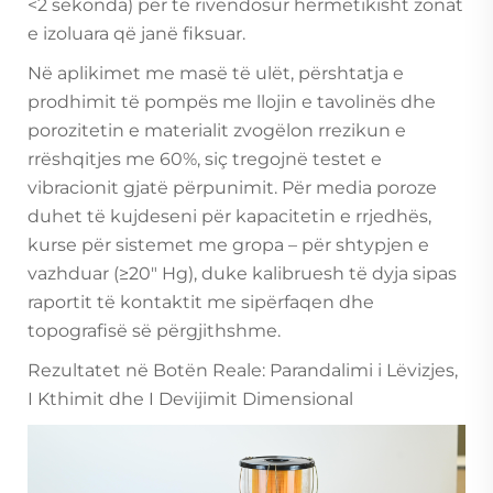
<2 sekonda) për të rivendosur hermetikisht zonat
e izoluara që janë fiksuar.
Në aplikimet me masë të ulët, përshtatja e
prodhimit të pompës me llojin e tavolinës dhe
porozitetin e materialit zvogëlon rrezikun e
rrëshqitjes me 60%, siç tregojnë testet e
vibracionit gjatë përpunimit. Për media poroze
duhet të kujdeseni për kapacitetin e rrjedhës,
kurse për sistemet me gropa – për shtypjen e
vazhduar (≥20" Hg), duke kalibruesh të dyja sipas
raportit të kontaktit me sipërfaqen dhe
topografisë së përgjithshme.
Rezultatet në Botën Reale: Parandalimi i Lëvizjes,
I Kthimit dhe I Devijimit Dimensional