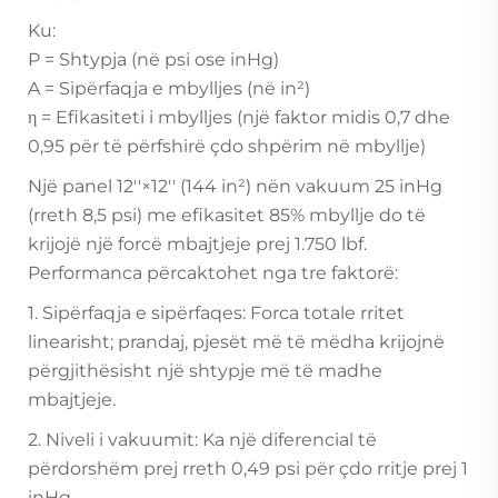
Ku:
P = Shtypja (në psi ose inHg)
A = Sipërfaqja e mbylljes (në in²)
η = Efikasiteti i mbylljes (një faktor midis 0,7 dhe
0,95 për të përfshirë çdo shpërim në mbyllje)
Një panel 12''×12'' (144 in²) nën vakuum 25 inHg
(rreth 8,5 psi) me efikasitet 85% mbyllje do të
krijojë një forcë mbajtjeje prej 1.750 lbf.
Performanca përcaktohet nga tre faktorë:
1. Sipërfaqja e sipërfaqes: Forca totale rritet
linearisht; prandaj, pjesët më të mëdha krijojnë
përgjithësisht një shtypje më të madhe
mbajtjeje.
2. Niveli i vakuumit: Ka një diferencial të
përdorshëm prej rreth 0,49 psi për çdo rritje prej 1
inHg.