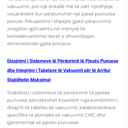
vakuumit, por një shkallë më të ulët rrjedhjeje,
veçanërisht kur përpunohet një pjesë punuese
poroze. Rikuperimi i shpejtë gjatë përpunimit
zvogëlon gjithashtu në mënyrë të
konsiderueshme rastet e zhvendosjes
dimensionale gjatë prerjeve.
Dizajnimi i Sistemeve të Përdorimit të Pjesës Punuese
dhe Integrimi i Tabelave të Vakuumit për të Arritur
Stabilitetin Maksimal
Stabiliteti i sistemeve të përdorimit të pjesës
punuese përcaktohet kryesisht nga kombinimi i
dizajnit të tabelës së vakuumit, karakteristikave
specifike të pompës së vakuumit CNC dhe
gjeometrisë së pjesës punuese.