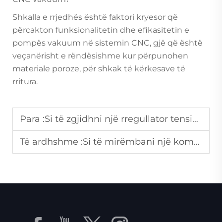
Shkalla e rrjedhës është faktori kryesor që
përcakton funksionalitetin dhe efikasitetin e
pompës vakuum në sistemin CNC, gjë që është
veçanërisht e rëndësishme kur përpunohen
materiale poroze, për shkak të kërkesave të
rritura.
Para :
Si të zgjidhni një rregullator tensioni të përshtatshëm për pajisjet industriale?
Të ardhshme :
Si të mirëmbani një kompresor ajri me shkruanë për performancë të qëndrueshme?