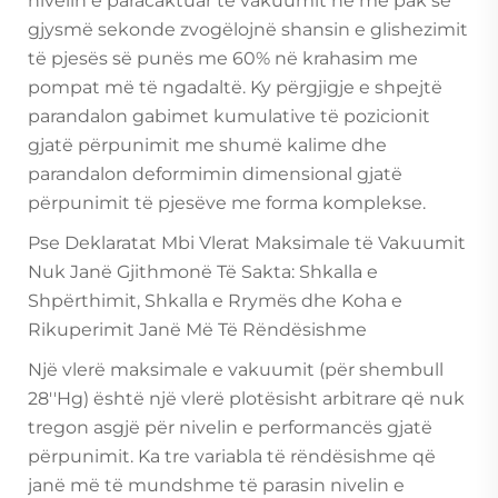
nivelin e paracaktuar të vakuumit në më pak se
gjysmë sekonde zvogëlojnë shansin e glishezimit
të pjesës së punës me 60% në krahasim me
pompat më të ngadaltë. Ky përgjigje e shpejtë
parandalon gabimet kumulative të pozicionit
gjatë përpunimit me shumë kalime dhe
parandalon deformimin dimensional gjatë
përpunimit të pjesëve me forma komplekse.
Pse Deklaratat Mbi Vlerat Maksimale të Vakuumit
Nuk Janë Gjithmonë Të Sakta: Shkalla e
Shpërthimit, Shkalla e Rrymës dhe Koha e
Rikuperimit Janë Më Të Rëndësishme
Një vlerë maksimale e vakuumit (për shembull
28''Hg) është një vlerë plotësisht arbitrare që nuk
tregon asgjë për nivelin e performancës gjatë
përpunimit. Ka tre variabla të rëndësishme që
janë më të mundshme të parasin nivelin e