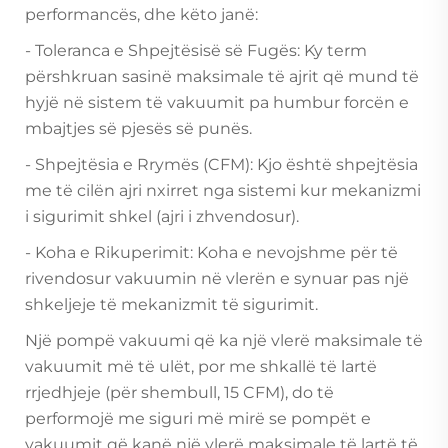
performancës, dhe këto janë:
- Toleranca e Shpejtësisë së Fugës: Ky term
përshkruan sasinë maksimale të ajrit që mund të
hyjë në sistem të vakuumit pa humbur forcën e
mbajtjes së pjesës së punës.
- Shpejtësia e Rrymës (CFM): Kjo është shpejtësia
me të cilën ajri nxirret nga sistemi kur mekanizmi
i sigurimit shkel (ajri i zhvendosur).
- Koha e Rikuperimit: Koha e nevojshme për të
rivendosur vakuumin në vlerën e synuar pas një
shkeljeje të mekanizmit të sigurimit.
Një pompë vakuumi që ka një vlerë maksimale të
vakuumit më të ulët, por me shkallë të lartë
rrjedhjeje (për shembull, 15 CFM), do të
performojë me siguri më mirë se pompët e
vakuumit që kanë një vlerë maksimale të lartë të