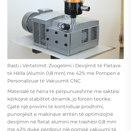
Rasti i Vërtetimit: Zvogëlimi i Devijimit të Fletave
të Hëlla (Alumin 0,8 mm) me 42% me Pompen e
Personalizuar të Vakuumit CNC
Materiale të hëna të përpunueshme me saktësi
kërkojnë stabilitet dinamik, jo forcën teorike.
Gjatë një provimi të kontrolluar prodhimi,
punonjësit e makinave arritën të optimizojnë
devijimin në fletat alumini me trashësi 0,8 mm
me 42% duke përdorur një pompë vakuumi të