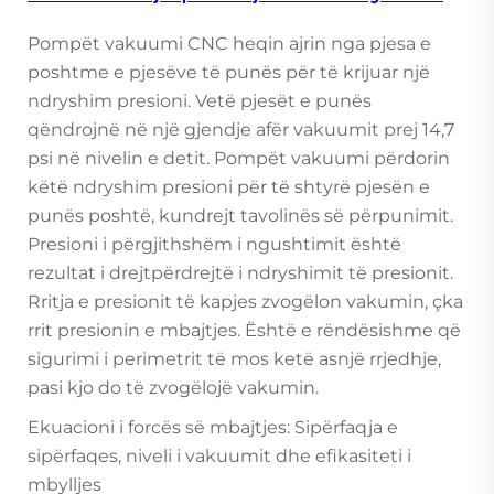
Pompët vakuumi CNC heqin ajrin nga pjesa e
poshtme e pjesëve të punës për të krijuar një
ndryshim presioni. Vetë pjesët e punës
qëndrojnë në një gjendje afër vakuumit prej 14,7
psi në nivelin e detit. Pompët vakuumi përdorin
këtë ndryshim presioni për të shtyrë pjesën e
punës poshtë, kundrejt tavolinës së përpunimit.
Presioni i përgjithshëm i ngushtimit është
rezultat i drejtpërdrejtë i ndryshimit të presionit.
Rritja e presionit të kapjes zvogëlon vakumin, çka
rrit presionin e mbajtjes. Është e rëndësishme që
sigurimi i perimetrit të mos ketë asnjë rrjedhje,
pasi kjo do të zvogëlojë vakumin.
Ekuacioni i forcës së mbajtjes: Sipërfaqja e
sipërfaqes, niveli i vakuumit dhe efikasiteti i
mbylljes