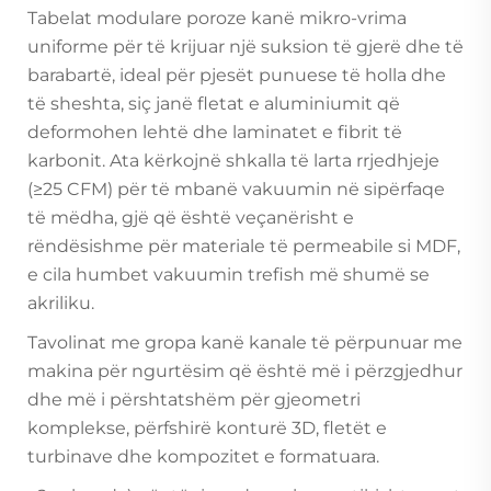
Tabelat modulare poroze kanë mikro-vrima
uniforme për të krijuar një suksion të gjerë dhe të
barabartë, ideal për pjesët punuese të holla dhe
të sheshta, siç janë fletat e aluminiumit që
deformohen lehtë dhe laminatet e fibrit të
karbonit. Ata kërkojnë shkalla të larta rrjedhjeje
(≥25 CFM) për të mbanë vakuumin në sipërfaqe
të mëdha, gjë që është veçanërisht e
rëndësishme për materiale të permeabile si MDF,
e cila humbet vakuumin trefish më shumë se
akriliku.
Tavolinat me gropa kanë kanale të përpunuar me
makina për ngurtësim që është më i përzgjedhur
dhe më i përshtatshëm për gjeometri
komplekse, përfshirë konturë 3D, fletët e
turbinave dhe kompozitet e formatuara.