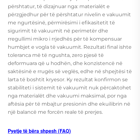
përshtatur, të dizajnuar nga: materialët e
përzgjedhur për të përshtatur nivelin e vakuumit
me ngurtësinë, përmirësimi i efikasitetit të
sigurimit të vakuumit në perimetër dhe
rregullimi mikro i rrjedhës për të kompensuar
humbjet e vogla të vakuumit. Rezultati final ishte
toleranca më të ngushta, zero pjesë të
deformuara që u hodhën, dhe konzistencë në
saktësinë e rrugës së veglës, edhe në shpejtësi të
larta të boshtit kryesor. Ky rezultat konfirmon se
stabiliteti i sistemit të vakuumit nuk përcaktohet
nga materialët dhe vakuumi maksimal, por nga
aftësia për të mbajtur presionin dhe ekuilibrin në
një balancë me forcën reale të prerjes.
Pyetje të bëra shpesh (FAQ)