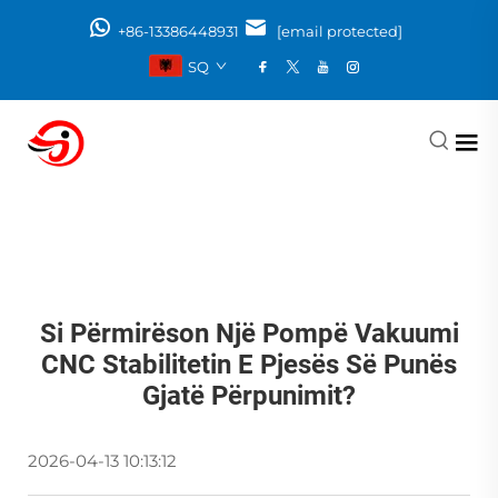
+86-13386448931
[email protected]
SQ
Si Përmirëson Një Pompë Vakuumi
CNC Stabilitetin E Pjesës Së Punës
Gjatë Përpunimit?
2026-04-13 10:13:12