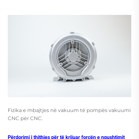
Fizika e mbajtjes në vakuum të pompës vakuumi
CNC për CNC.
Përdorimi i thithjes për të krijuar forcën e ngushtimit