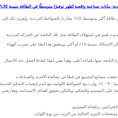
: بيانات صناعية واقعية تُظهر توفيرًا متوسطًا في الطاقة بنسبة 35%‏
تُظهر البيانات الميدانية أن الضواغط اللولبية توفر طاقةً أكثر بمتوسط 35% مقارنةً بالضواغط الترددية. ويُعزى ذلك إلى
٢. وبفضل تقنيات الإغلاق المتقدمة، تنخفض خسائر الاحتكاك بنسبة ١٥٪ أو أكثر. وينطبق هذا أيضًا على تسرب الهواء
ارة الناتجة عنها بكفاءة أعلى. وهذا يعني أيضًا كفاءةً أفضل عند الأحمال
 إجراء عمليات الاستبدال (Retrofitting)، حققت مصانع التصنيع في قطاعي معالجة الأغذية والصناعات
automobile وفورات في استهلاك الطاقة بنسبة ٣٠–٤٠٪. وإن دمج الضواغط اللولبية مع استراتيجيات التحكم الحديثة
ة على التصميم والتحكم، وبالتالي تحقيق أهداف الاستدامة. وهذا يعني
الافتراضي، وكفاءة التصميم
 ومضخات التبريد الخالية من الزيت من نوع اللولب