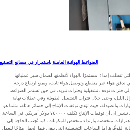
الضواغط الهوائية العاملة باستمرار في مصانع التصنيع
 تتطلب إمدادًا مستمرًا بالهواء لأنظمتها لضمان سير عملياتها
 تدفق هواء غير منقطع وتوصيل هواء ثابت، ويمنع ارتفاع درجة
إلى فترات توقف تشغيلية وفترات تبريد، في حين تستمر الضواغط
ال الليل، وحتى خلال فترات التشغيل الطويلة وفي عطلات نهاية
ارات والصيدلة، حيث تؤدي توقفات الإنتاج إلى خسائر هائلة، مثلما هو
مذكور في دراسة معهد بونيمون لعام ٢٠٢٣ التي تشير إلى أن توقفات الإنتاج تكلف ٧٤٠٠٠٠ دولار أمريكي في الساعة.
زازات منخفضة وارتداء منخفض للمكونات، كما تُجنب الحاجة إلى
المُوفَّرة. أما الساعات التشغيلية التي يبقى فيها الجهاز متاحًا للعمل