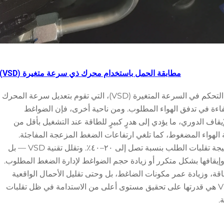
مطابقة الحمل باستخدام محرك ذي سرعة متغيرة (VSD)
يمكن الآن تجهيز ضواغط المسمار بتقنية محرك التحكم في السرعة المتغيرة (VSD)، التي تقوم بتعديل سرعة المحرك
 بكفاءة في تدفق الهواء المطلوب. ومن ناحية أخرى، فإن الضواغط
إيقاف الدوري، ما يؤدي إلى هدرٍ كبيرٍ للطاقة عند التشغيل بأقل من
ل تقنية VSD من هدر طاقة الهواء المضغوط، كما تلغي ارتفاعات الضغط المزعجة المفاجئة.
وتهدر معظم الضواغط القديمة الطراز الطاقة نتيجة تقلبات الطلب بنسبة تصل إلى ٢٠–٤٠٪. وتقلل تقنية VSD — بل
وإيقافها بشكل متكرر أو زيادة حجم الضواغط لإدارة الضغط المطلوب.
فض استهلاك الطاقة، وزيادة عمر مكونات الضاغط، بل وحتى تقليل الأحمال الواقعية
على هذه المكونات. وأكبر ميزة تقدمها تقنية VSD هي قدرتها على تحقيق مستوى أعلى من الاستدامة في ظل تقلبات
.