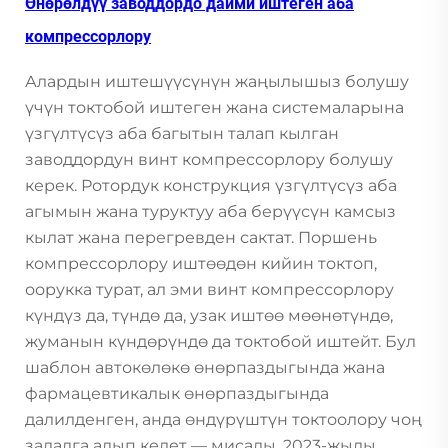
Өнөрөлдүү заводдордо даими иштеген аба
компрессорлору
Алардын иштешүүсүнүн жаңылышыз болушу
үчүн токтобой иштеген жана системаларына
үзгүлтүсүз аба багытын талап кылган
заводдордун винт компрессорлору болушу
керек. Ротордук конструкция үзгүлтүсүз аба
агымын жана туруктуу аба берүүсүн камсыз
кылат жана перегревден сактат. Поршень
компрессорлору иштөөдөн кийин токтоп,
оорукка турат, ал эми винт компрессорлору
күндүз да, түндө да, узак иштөө мөөнөтүндө,
жуманын күндөрүндө да токтобой иштейт. Бул
шаблон автокөлөкө өнөрпаздыгында жана
фармацевтикалык өнөрпаздыгында
далилденген, анда өндүрүштүн токтоолору чоң
залалга алып келет — мисалы, 2023-жылы