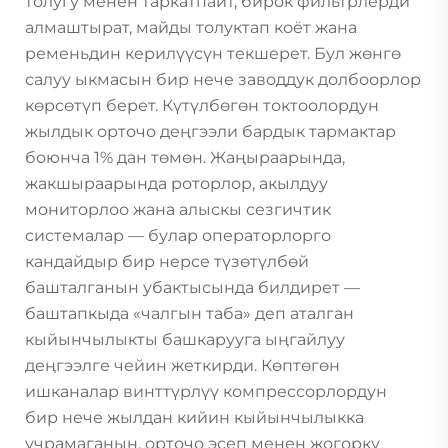
толугу менен таркатпайт, бирок фильтрлерди
алмаштырат, майды толуктап коёт жана
ременьдин керилүүсүн текшерет. Бул жөнгө
салуу ыкмасын бир нече заводдук долбоорлор
көрсөтүп берет. Күтүлбөгөн токтоолордун
жылдык орточо деңгээли бардык тармактар
боюнча 1% дан төмөн. Жаңыраарында,
жакшыраарында роторлор, акылдуу
мониторлоо жана алыскы сезгичтик
системалар — булар операторлорго
кандайдыр бир нерсе түзөтүлбөй
башталганын убактысында билдирет —
баштапкыда «чалгын таба» деп аталган
кыйынчылыкты башкарууга ыңгайлуу
деңгээлге чейин жеткирди. Көптөгөн
ишканалар винттүрлүү компрессорлордун
бир нече жылдан кийин кыйынчылыкка
учрамаганын, орточо эсеп менен жогорку