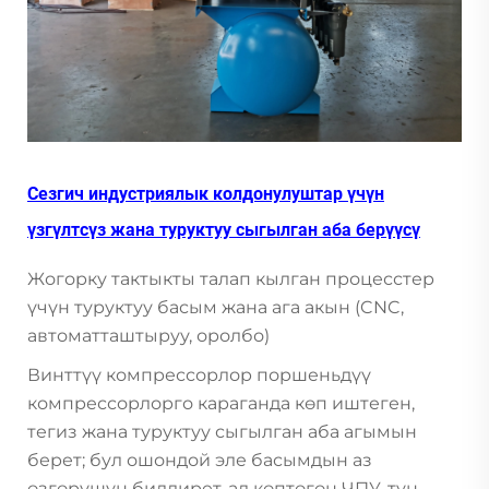
Сезгич индустриялык колдонулуштар үчүн
үзгүлтсүз жана туруктуу сыгылган аба берүүсү
Жогорку тактыкты талап кылган процесстер
үчүн туруктуу басым жана ага акын (CNC,
автоматташтыруу, оролбо)
Винттүү компрессорлор поршеньдүү
компрессорлорго караганда көп иштеген,
тегиз жана туруктуу сыгылган аба агымын
берет; бул ошондой эле басымдын аз
өзгөрүшүн билдирет, ал көптөгөн ЧПУ-тун