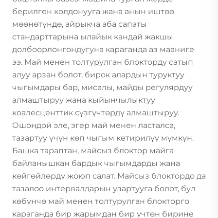
берилген колдонууга жана анын иштөө
мөөнөтүндө, айрыкча аба сапаты
стандарттарына ылайык кандай жакшы
долбоорлонгондугуна караганда аз мааниге
ээ. Май менен толтурулган блокторду сатып
алуу арзан болот, бирок алардын туруктуу
чыгымдары бар, мисалы, майды регулярдуу
алмаштыруу жана кыйынчылыктуу
коалесценттик сүзгүчтөрдү алмаштыруу.
Ошондой эле, эгер май менен ласталса,
тазартуу үчүн көп чыгым кетирилүү мүмкүн.
Башка тараптан, майсыз блоктор майга
байланышкан бардык чыгымдарды жана
көйгөйлөрдү жоюп салат. Майсыз блоктордо да
тазалоо интервалдарын узартууга болот, бул
көбүнчө май менен толтурулган блокторго
караганда бир жарымдан бир үчтөн бирине