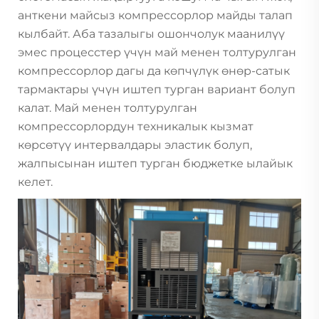
анткени майсыз компрессорлор майды талап
кылбайт. Аба тазалыгы ошончолук маанилүү
эмес процесстер үчүн май менен толтурулган
компрессорлор дагы да көпчүлүк өнөр-сатык
тармактары үчүн иштеп турган вариант болуп
калат. Май менен толтурулган
компрессорлордун техникалык кызмат
көрсөтүү интервалдары эластик болуп,
жалпысынан иштеп турган бюджетке ылайык
келет.