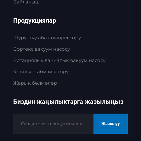
Байланыш
Продукциялар
Шуруптуу аба компрессору
Вортекс вакуум насосу
Ротациялык ванналык вакуум насосу
Кернеу стабилизатору
Жарық бөлмөлөр
Биздин жаңылыктарга жазылыңыз
Жазылуу