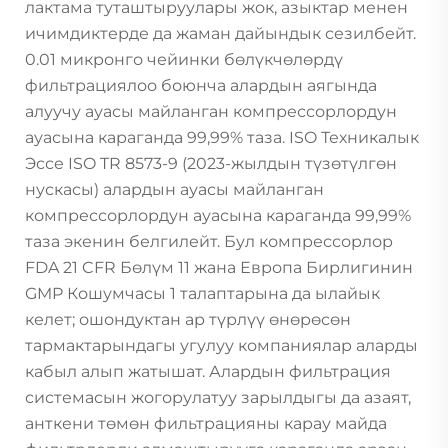
лактама туташтыруулары жок, азыктар менен
ичимдиктерде да жаман дайындык сезилбейт.
0.01 микронго чейинки бөлүкчөлөрдү
фильтрациялоо боюнча алардын аягында
алуучу ауасы майланган компрессорлордун
ауасына караганда 99,99% таза. ISO Техникалык
Эссе ISO TR 8573-9 (2023-жылдын түзөтүлгөн
нускасы) алардын ауасы майланган
компрессорлордун ауасына караганда 99,99%
таза экенин белгилейт. Бул компрессорлор
FDA 21 CFR Бөлүм 11 жана Европа Бирлигинин
GMP Кошумчасы 1 талаптарына да ылайык
келет; ошондуктан ар түрлүү өнөрөсөн
тармактарындагы угулуу компаниялар аларды
кабыл алып жатышат. Алардын фильтрация
системасын жогорулатуу зарылдыгы да азаят,
анткени төмөн фильтрацияны карау майда