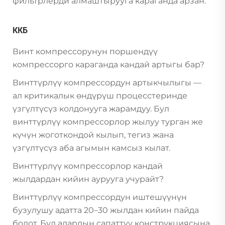
фильтрлерди алмаштырууга караганда арзан.
ККБ
Винт компрессорунун поршендүү
компрессорго караганда кандай артыгы бар?
Винттүрлүү компрессордун артыкчылыгы —
ал критикалык өндүрүш процесстеринде
үзгүлтүсүз колдонууга жарамдуу. Бул
винттүрлүү компрессорлор жылуу турган же
күчүн жоготкондой кылып, тегиз жана
үзгүлтүсүз аба агымын камсыз кылат.
Винттүрлүү компрессорлор кандай
жылдардан кийин аурууга учурайт?
Винттүрлүү компрессордун иштешүүнүн
бузулушу адатта 20–30 жылдан кийин пайда
болот. Бул алардын сапаттуу конструкциясына,