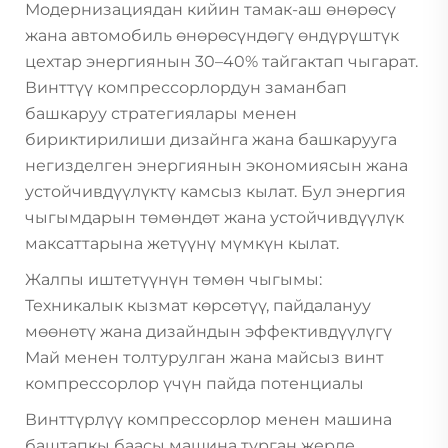
Модернизациядан кийин тамак-аш өнөрөсү
жана автомобиль өнөрөсүндөгү өндүрүштүк
цехтар энергиянын 30–40% тайгактап чыгарат.
Винттүү компрессорлордун заманбап
башкаруу стратегиялары менен
бириктирилиши дизайнга жана башкарууга
негизделген энергиянын экономиясын жана
устойчивдүүлүктү камсыз кылат. Бул энергия
чыгымдарын төмөндөт жана устойчивдүүлүк
максаттарына жетүүнү мүмкүн кылат.
Жалпы иштетүүнүн төмөн чыгымы:
Техникалык кызмат көрсөтүү, пайдалануу
мөөнөтү жана дизайндын эффективдүүлүгү
Май менен толтурулган жана майсыз винт
компрессорлор үчүн пайда потенциалы
Винттүрлүү компрессорлор менен машина
баштапкы баасы машина турган жерде