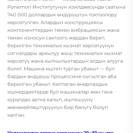
Ponemon Институтунун изилдөөсүндө саатына
740 000 доллардык өндүрүштүн токтоолору
көрсөтүлгөн. Алардын конструкциясы
компоненттердин төмөн вибрациясын жана
төмөн износун сактоого жардам берет;
берилген техникалык кызмат көрсөтүүнүн
сигналдары аркылуу жыш техникалык кызмат
көрсөтүү жана кылчылыктардын алдын алууга
болот. Машина иштеп турган убакыт — бул
бардык өндүрүш процессине сыгылган аба
берилген убакыт. Көптөгөн өнөрпаздык
ишмердиктерде бул машиналар жөн гана
куралдан артка калып, иштешүүнү
жөнөкөйлөштүрүүнүн бир бөлүгү болуп
калган.