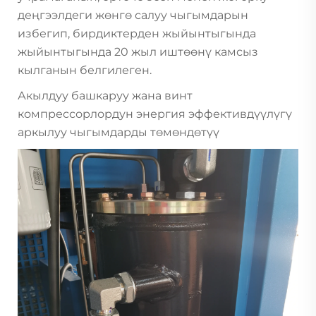
деңгээлдеги жөнгө салуу чыгымдарын
избегип, бирдиктерден жыйынтыгында
жыйынтыгында 20 жыл иштөөнү камсыз
кылганын белгилеген.
Акылдуу башкаруу жана винт
компрессорлордун энергия эффективдүүлүгү
аркылуу чыгымдарды төмөндөтүү