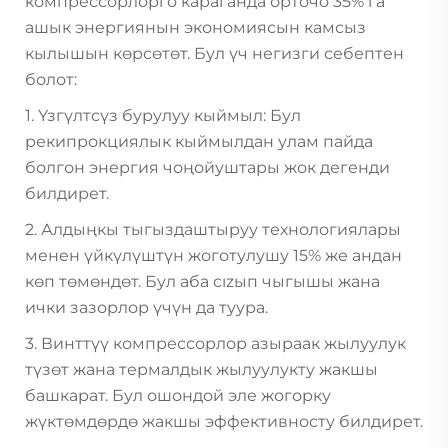
компрессорлорго караганда орточо 35% га
ашык энергиянын экономиясын камсыз
кылышын көрсөтөт. Бул үч негизги себептен
болот:
1. Үзгүлтсүз бурулуу кыймыл: Бул
рекипрокциялык кыймылдан улам пайда
болгон энергия чоңойуштары жок дегенди
билдирет.
2. Алдыңкы тыгыздаштыруу технологиялары
менен үйкүлүштүн жоготулушу 15% же андан
көп төмөндөт. Бул аба сızып чыгышы жана
ички зазорлор үчүн да туура.
3. Винттүү компрессорлор азыраак жылуулук
түзөт жана термалдык жылуулукту жакшы
башкарат. Бул ошондой эле жогорку
жүктөмдөрдө жакшы эффективносту билдирет.