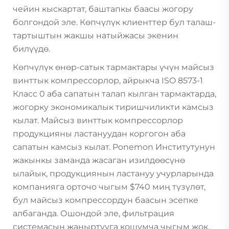
чейин кыскартат, баштапкы баасы жогору
болгондой эле. Көпчүлүк клиенттер бул талаш-
тартыштын жакшы натыйжасы экенин
билүүдө.
Көпчүлүк өнөр-сатык тармактары үчүн майсыз
винттык компрессорлор, айрыкча ISO 8573-1
Класс 0 аба сапатын талап кылган тармактарда,
жогорку экономикалык тиришчиликти камсыз
кылат. Майсыз винттык компрессорлор
продукцияны ластануудан коргогон аба
сапатын камсыз кылат. Ponemon Институтунун
жакынкы заманда жасаган изилдөөсүнө
ылайык, продукциянын ластануу учурларында
компанияга орточо чыгым $740 миң түзүлөт,
бул майсыз компрессордун баасын эсепке
албаганда. Ошондой эле, фильтрация
системасын жаңыртууга кошумча чыгым жок,