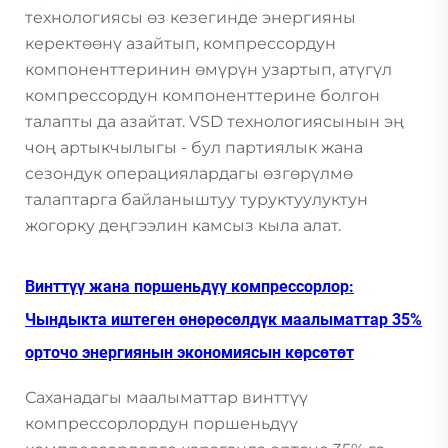
технологиясы өз кезегинде энергияны
керектөөнү азайтып, компрессордун
компоненттеринин өмүрүн узартып, атүгүл
компрессордун компоненттерине болгон
талапты да азайтат. VSD технологиясынын эң
чоң артыкчылыгы - бул партиялык жана
сезондук операциялардагы өзгөрүлмө
талаптарга байланыштуу туруктуулуктун
жогорку деңгээлин камсыз кыла алат.
Винттүү жана поршеньдүү компрессорлор:
Чындыкта иштеген өнөрөсөлдүк маалыматтар 35%
орточо энергиянын экономиясын көрсөтөт
Саханадагы маалыматтар винттүү
компрессорлордун поршеньдүү