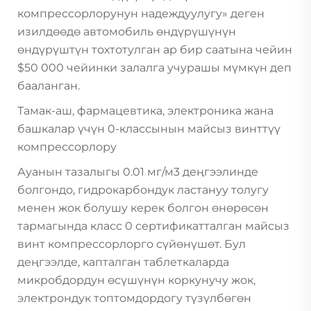
компрессорлорунун надеждуулугу» деген
изилдөөдө автомобиль өндүрүшүнүн
өндүрүштүн тохтотулган ар бир саатына чейин
$50 000 чейинки залалга учурашы мүмкүн деп
бааланган.
Тамак-аш, фармацевтика, электроника жана
башкалар үчүн 0-классынын майсыз винттүү
компрессорлору
Ауанын тазалыгы 0.01 мг/м3 деңгээлинде
болгондо, гидрокарбондук ластануу толугу
менен жок болушу керек болгон өнөрөсөн
тармагында класс 0 сертификатталган майсыз
винт компрессорлорго сүйөнүшөт. Бул
деңгээлде, капталган таблеткаларда
микробдордун өсүшүнүн коркунучу жок,
электрондук топтомдордогу түзүлбөгөн