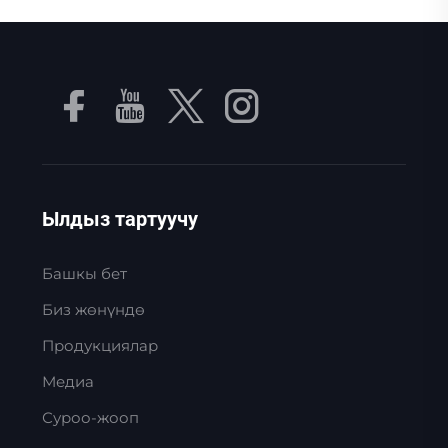
Ылдыз тартуучу
Башкы бет
Биз жөнүндө
Продукциялар
Медиа
Суроо-жооп