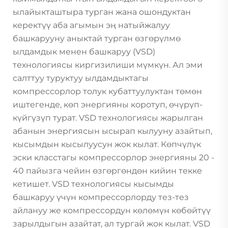
ылайыкташтыра турган жана ошондуктан
керектүү аба агымын эң натыйжалуу
башкарууну аныктай турган өзгөрүлмө
ылдамдык менен башкаруу (VSD)
технологиясы киргизилиши мүмкүн. Ал эми
салттуу туруктуу ылдамдыктагы
компрессорлор толук кубаттуулуктан төмөн
иштегенде, көп энергияны коротуп, өчүрүп-
күйгүзүп турат. VSD технологиясы жарылган
абанын энергиясын ысырап кылууну азайтып,
кысымдын кысылуусун жок кылат. Көпчүлүк
эски класстагы компрессорлор энергияны 20 -
40 пайызга чейин өзгөргөндөн кийин текке
кетишет. VSD технологиясы кысымды
башкаруу үчүн компрессорлорду тез-тез
айлануу же компрессордун көлөмүн көбөйтүү
зарылдыгын азайтат, ал тургай жок кылат. VSD