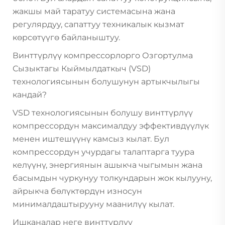
жакшы май таратуу системасына жана
регулярдуу, сапаттуу техникалык кызмат
көрсөтүүгө байланыштуу.
Винттүрлүү компрессорлорго Озгортулма
Сызыктагы Кыймылдаткыч (VSD)
технологиясынын болушунун артыкчылыгы
кандай?
VSD технологиясынын болушу винттүрлүү
компрессордун максималдуу эффективдүүлүк
менен иштешүүнү камсыз кылат. Бул
компрессордун учурдагы талаптарга туура
келүүнү, энергиянын ашыкча чыгымын жана
басымдын чуркунуу толкундарын жок кылууну,
айрыкча бөлүктөрдүн износун
минималдаштырууну маанилүү кылат.
Ишканалар неге винттүрлүү