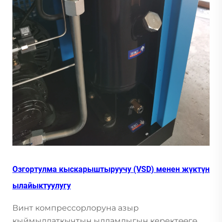
Озгортулма кыскарыштыруучу (VSD) менен жүктүн
ылайыктуулугу
Винт компрессорлоруна азыр
кыймылдаткычтын ылдамдыгын керектөөгө