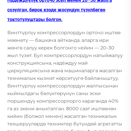
Надеждүүлүк орточо эсеп менен 20–30 жылга
созулган, бирок кээде жосундун түзүлбөгөн
токтотулуштары болгон.
Винттүрлүү компрессорлордун орточо иштөө
мөөнөтү — башкача айтканда, аларга ири
жөнгө салуу керек болгонго чейин — 20–30
жыл түзөт. Бул компрессорлордун натыйжалуу
конструкциясына, надёждуу май
циркуляциясына жана машиналарга жасалган
техникалык кызмат көрсөтүүгө байланыштуу.
Винттүрлүү компрессорлордун жалпысынан
кыймылдагы бөлүктөрүнүн саны эски
поршендүү компрессорлорго караганда 40%
га аз экени аныкталган. 8000 саат иштөөнөн
кийин (болжол менен) жасалган техникалык
текшерүүлөрдө техниктер бүтүндөй агрегатты