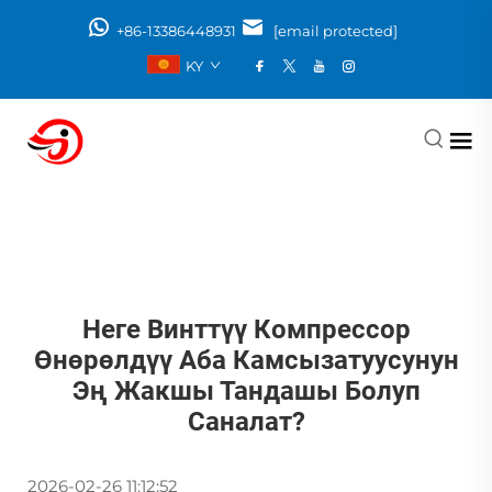
+86-13386448931
[email protected]
KY
Неге Винттүү Компрессор
Өнөрөлдүү Аба Камсызатуусунун
Эң Жакшы Тандашы Болуп
Саналат?
2026-02-26 11:12:52