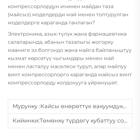
компрессорлордун ичинен майдан таза
(майсыз) моделдерди май менен толтурулган
моделдерге караганда танлаган?
Электроника, азык-түлүк жана фармацевтика
салаларында, абанын тазалыгы жогорку
мааниге ээ болгондо жана майга байланыштуу
кызмат көрсөтүү чыгымдары менен май
менен ласталуу маселеси туруп, алар майлуу
винт компрессорлорго караганда майсыз винт
компрессорлорду колдонууга үйрөнүшөт.
Мурунку :
Кайсы өнөрөттүк вакуумдук насос кургак чөп тазалоого ыңгайлуу?
Кийинки:
Төмөнкү түрдөгү кубаттуу соргучтук күчү бар жана түрдүүлүгү аз вакуумдуу соргучтук тандоо ыкмасы?