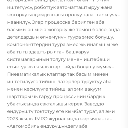
иштетүүсү, роботтук автоматташтыруу жана
жогорку ылдамдыктагы оролуу талаптары үчүн
маанилүү. Эгер процесске берилген аба
басымы ашыкча жогорку же төмөн болсо, анда
деталдардын өлчөмүнүн туура эмес болушу,
компоненттердин туура эмес жыйналышы же
аба тыгыздаштырылган башкаруу
системаларынын толугу менен иштебеши
сыяктуу кылчылыктар пайда болушу мүмкүн.
Пневматикалык клаптар так басым менен
иштетилүүгө тийиш, лазерлер туруктуу аба
менен кесилүүгө тийиш, ал эми вакуум
шарттары чыгаруу процессинин бардык
убактысында сакталышы керек. Заводдо
өндүрүштү токтотуу өтө кымбат турат, ал эми
2023-жылы IMPO журналында жарыяланган
«Автомобиль өндүрүшүндөгү аба