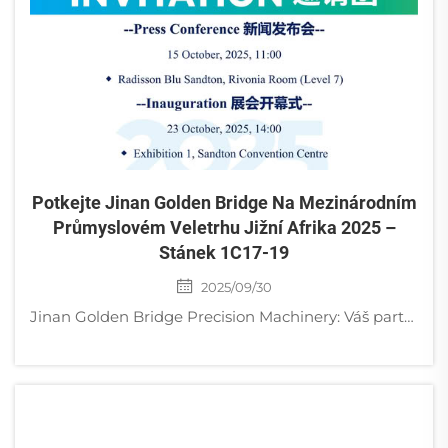
Potkejte Jinan Golden Bridge Na Mezinárodním
Průmyslovém Veletrhu Jižní Afrika 2025 –
Stánek 1C17-19
2025/09/30
Jinan Golden Bridge Precision Machinery: Váš partner pro spolehlivé průmyslové zařízení na Mezinárodním průmyslovém veletrhu Jižní Afrika 2025 Jinan Golden Bridge Precision Machinery Co., Ltd. oznamuje se zájmem svou účast na 4. ročníku...