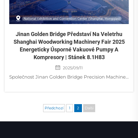
Jinan Golden Bridge Představí Na Veletrhu
Shanghai Woodworking Machinery Fair 2025
Energeticky Úsporné Vakuové Pumpy A
Kompresory | Stánek 8.1H83
2025/09/11
Společnost Jinan Golden Bridge Precision Machinery Co., Ltd. bude na 25. ročníku mezinárodního veletrhu čínského nábytkového průmyslu a dřevařských strojů ve Šanghaji prezentovat svá průmyslová řešení pro vakuové a stlačené vzduchové systémy. Událost se koná...
Předchozí
1
2
Další