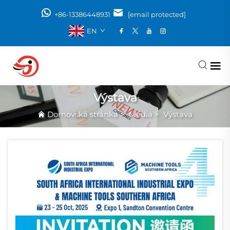
+86-13386448931
[email protected]
EN
Výstava
Domovská stránka
>
Média
>
Výstava