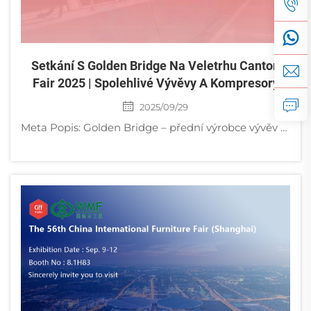
Setkání S Golden Bridge Na Veletrhu Canton
Fair 2025 | Spolehlivé Vývěvy A Kompresory
2025/09/29
Meta Popis: Golden Bridge – přední výrobce vývěv a kompresorů. Navštivte nás na veletrhu Canton Fair 2025, stánek 19.2I30, a získejte efektivní a stabilní průmyslová řešení. Golden Bridge představí vysokovýkonné vývěvy a...