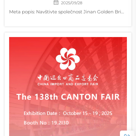
2025/09/28
Meta popis: Navštivte společnost Jinan Golden Bridge Precision Machinery na veletrhu WoodTech Fair 2025 v Turecku. Přijďte si prohlédnout naše vířivé vývěvy, lamelové vývěvy, šroubové kompresory a další na stánku 1204, hala 12. Jinan Golden Bridge Precision Machinery Co., Ltd. &nda...