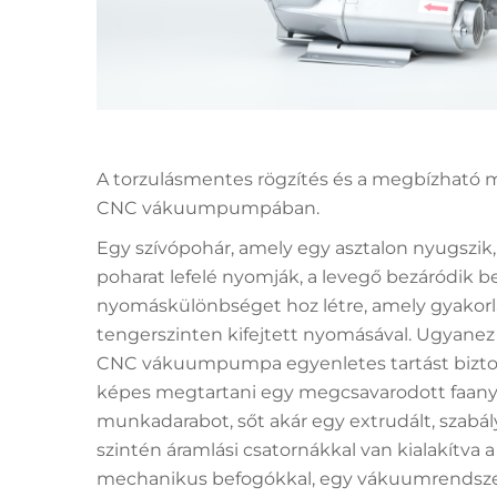
A torzulásmentes rögzítés és a megbízható 
CNC vákuumpumpában.
Egy szívópohár, amely egy asztalon nyugszik,
poharat lefelé nyomják, a levegő bezáródik be
nyomáskülönbséget hoz létre, amely gyakorl
tengerszinten kifejtett nyomásával. Ugyane
CNC vákuumpumpa egyenletes tartást bizt
képes megtartani egy megcsavarodott faany
munkadarabot, sőt akár egy extrudált, szabá
szintén áramlási csatornákkal van kialakítva a
mechanikus befogókkal, egy vákuumrendszer