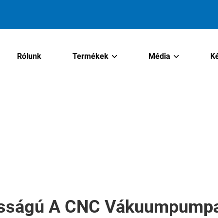
Rólunk
Termékek
Média
K
tosságú A CNC Vákuumpum