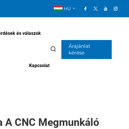
HU
érdések és válaszok
Árajánlat
kérése
Kapcsolat
pa A CNC Megmunkáló