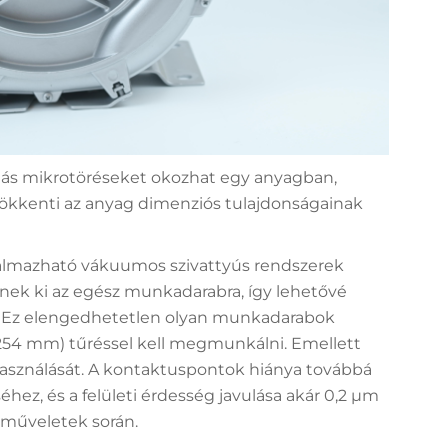
omás mikrotöréseket okozhat egy anyagban,
sökkenti az anyag dimenziós tulajdonságainak
kalmazható vákuumos szivattyús rendszerek
enek ki az egész munkadarabra, így lehetővé
. Ez elengedhetetlen olyan munkadarabok
254 mm) tűréssel kell megmunkálni. Emellett
használását. A kontaktuspontok hiánya továbbá
hez, és a felületi érdesség javulása akár 0,2 µm
 műveletek során.