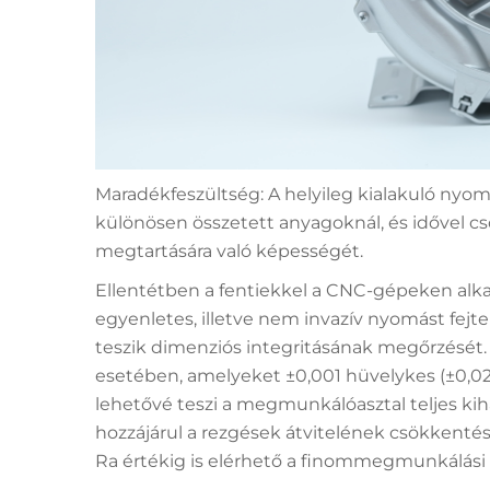
Maradékfeszültség: A helyileg kialakuló ny
különösen összetett anyagoknál, és idővel c
megtartására való képességét.
Ellentétben a fentiekkel a CNC-gépeken al
egyenletes, illetve nem invazív nyomást fejt
teszik dimenziós integritásának megőrzését
esetében, amelyeket ±0,001 hüvelykes (±0,0
lehetővé teszi a megmunkálóasztal teljes ki
hozzájárul a rezgések átvitelének csökkentésé
Ra értékig is elérhető a finommegmunkálási