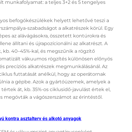
t munkafolyamat: a teljes 3+2 és 5 tengelyes
os befogókészülékek helyett lehetővé teszi a
rszámpálya-szabadságot a alkatrészek körül. Egy
s az alávágásokra, összetett kontúrokra és
ne állítani és újrapozícionálni az alkatrészt. A
k, kb. 40–45%-kal, és megszűnik a rögzítő
utomatizált vákuumos rögzítés különösen előnyös
 és precíziós alkatrészek megmunkálásánál. Az
ciklus futtatását anélkül, hogy az operátornak
úlnia a gépbe. Azok a gyártóüzemek, amelyek a
rtek át, kb. 35%-os ciklusidő-javulást értek el,
s megóvták a vágószerszámot az érintéstől.
ú kontra asztalterv és alkotó anyagok
 CFM és vákuumszint anyagtípusonként