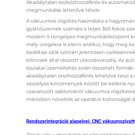
Akadálytalan eszközhozzáférés és automatizál
megmunkálás lehetővé tétele
A vákuumos rögzítés használata a hagyomány
gyártóüzemek számára a teljes 360 fokos sze
modern 5 tengelyes megmunkálóközpont képe
mély üregekre is elérni anélkül, hogy meg kelle
beállítási idők szintén jelentősen csökkenne
bilincsek által okozott ütközésveszély. Az a
éjszakai üzemeltetés során összetett formák
akadálytalan orsóhozzáférés lehetővé teszi a 
veszélyes körülmények között be kellene ny
csavarozott sablonokról vákuumos rögzítésre té
miközben növelték az operátor biztonságát é
Rendszerintegráció alapelvei: CNC vákuumszivatty
Zónás vákuumasztalok és pórustérképezés: