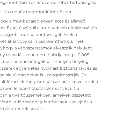
megmunkálásra és az üzemeltetők biztonságára
abilitás nehéz megmunkálás közben
 hogy a munkadarab egyenletes és állandó
on. Ez kiküszöböli a munkadarab eltolódását és
a végzett munka pontosságát. Ezek a
t akár 70%-kal is csökkenthetik. Ennek
 hogy a vágószerszámok elveszítik helyüket.
ny maradás során nem haladja meg a 0,005
 a mechanikus befogókkal, amelyek helyileg
szerek egyenletes nyomást biztosítanak, és az
an alakú darabokat is – megtámasztják. Ez
znált fémmek megmunkálása során, mivel ezek a
zben fellépő hőhatások miatt. Ezért a
an a gyártóüzemekben, amelyek összetett
n döntő különbséget jelenthetnek a selejt és a
ő alkatrészek között.