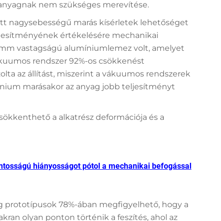
z anyagnak nem szükséges merevítése.
tt nagysebességű marás kísérletek lehetőséget
ljesítményének értékelésére mechanikai
,5 mm vastagságú alumíniumlemez volt, amelyet
ákuumos rendszer 92%-os csökkenést
olta az állítást, miszerint a vákuumos rendszerek
ínium marásakor az anyag jobb teljesítményt
ökkenthető a alkatrész deformációja és a
tosságú hiányosságot pótol a mechanikai befogással
yag prototípusok 78%-ában megfigyelhető, hogy a
akran olyan ponton történik a feszítés, ahol az