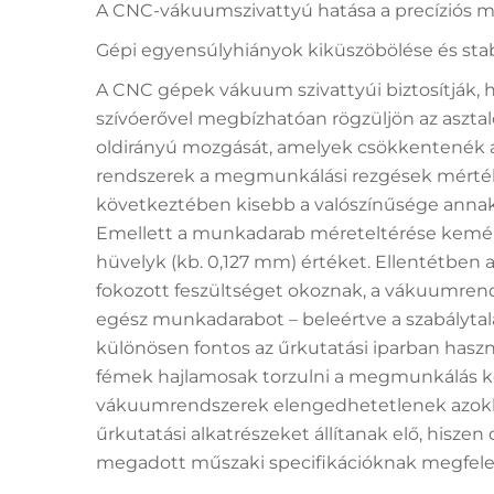
A CNC-vákuumszivattyú hatása a precíziós 
Gépi egyensúlyhiányok kiküszöbölése és st
A CNC gépek vákuum szivattyúi biztosítják,
szívóerővel megbízhatóan rögzüljön az asztal
oldirányú mozgását, amelyek csökkentenék 
rendszerek a megmunkálási rezgések mértéké
következtében kisebb a valószínűsége annak,
Emellett a munkadarab méreteltérése kemé
hüvelyk (kb. 0,127 mm) értéket. Ellentétben
fokozott feszültséget okoznak, a vákuumrend
egész munkadarabot – beleértve a szabálytal
különösen fontos az űrkutatási iparban has
fémek hajlamosak torzulni a megmunkálás kö
vákuumrendszerek elengedhetetlenek azokb
űrkutatási alkatrészeket állítanak elő, hisze
megadott műszaki specifikációknak megfelel