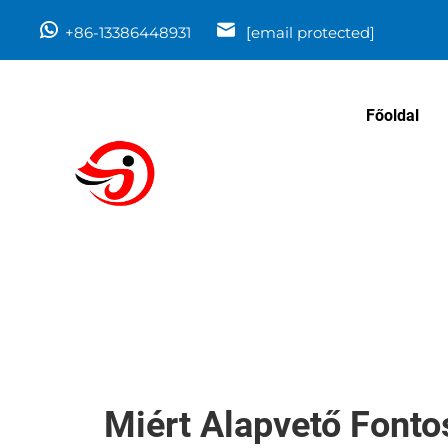
+86-13386448931
[email protected]
Főoldal
Miért Alapvető Fon