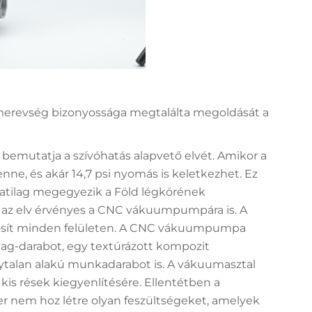
merevség bizonyossága megtalálta megoldását a
 bemutatja a szívóhatás alapvető elvét. Amikor a
nne, és akár 14,7 psi nyomás is keletkezhet. Ez
atilag megegyezik a Föld légkörének
z az elv érvényes a CNC vákuumpumpára is. A
osít minden felületen. A CNC vákuumpumpa
ag-darabot, egy textúrázott kompozit
lytalan alakú munkadarabot is. A vákuumasztal
 kis rések kiegyenlítésére. Ellentétben a
 nem hoz létre olyan feszültségeket, amelyek