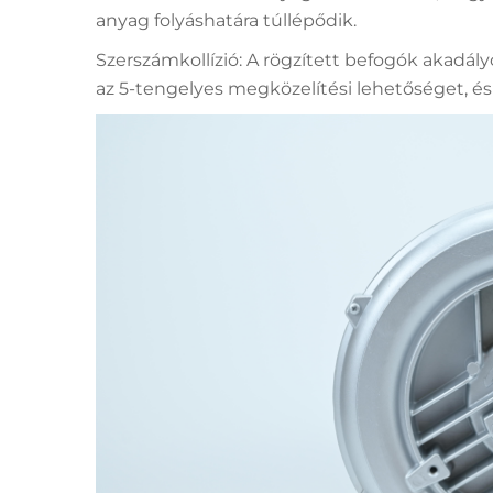
anyag folyáshatára túllépődik.
Szerszámkollízió: A rögzített befogók akadál
az 5-tengelyes megközelítési lehetőséget, és 