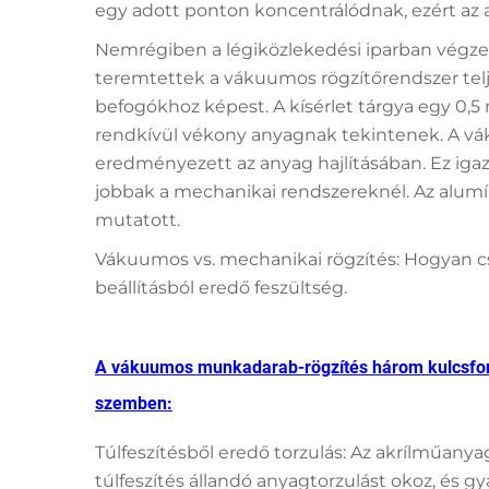
egy adott ponton koncentrálódnak, ezért a
Nemrégiben a légiközlekedési iparban végze
teremtettek a vákuumos rögzítőrendszer te
befogókhoz képest. A kísérlet tárgya egy 0
rendkívül vékony anyagnak tekintenek. A v
eredményezett az anyag hajlításában. Ez igaz
jobbak a mechanikai rendszereknél. Az alum
mutatott.
Vákuumos vs. mechanikai rögzítés: Hogyan cs
beállításból eredő feszültség.
A vákuumos munkadarab-rögzítés három kulcsfon
szemben:
Túlfeszítésből eredő torzulás: Az akrílműan
túlfeszítés állandó anyagtorzulást okoz, és gy