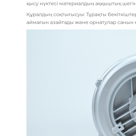
қысу нүктесі материалдың аққыштық шегін
Құралдың соқтығысуы: Тұрақты бекіткіштер 
аймағын азайтады және орнатулар санын к