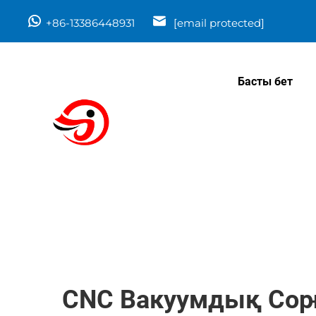
+86-13386448931
[email protected]
Басты бет
CNC Вакуумдық Сор