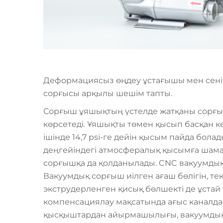
Деформациясыз өңдеу ұстағышы мен сенім
сорғысы арқылы шешім тапты.
Сорғыш ұяшықтың үстелде жатқаны сорғыш
көрсетеді. Ұяшықты төмен қысып басқан к
ішінде 14,7 psi-ге дейін қысым пайда бол
деңгейіндегі атмосфералық қысымға шам
сорғышқа да қолданылады. CNC вакуумдық 
Вакуумдық сорғыш иілген ағаш бөлігін, те
экструдерленген қисық бөлшекті де ұстай 
компенсациялау мақсатында ағыс каналд
қысқыштардан айырмашылығы, вакуумдық ж