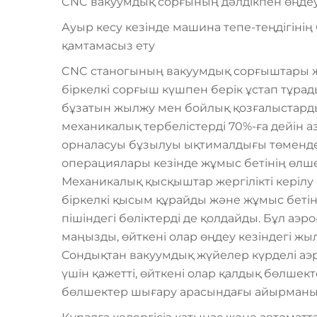
CNC вакуумдық сорғының дәлдікпен өңдеуг
Ауыр кесу кезінде машина тепе-теңдігіні
қамтамасыз ету
CNC станогының вакуумдық сорғыштары жұ
біркелкі сорғыш күшпен берік ұстап тұрад
бұзатын жылжу мен бойлық қозғалыстард
механикалық тербелістерді 70%-ға дейін 
орналасуы бұзылуы ықтималдығы төмендей
операциялары кезінде жұмыс бетінің өлше
Механикалық қысқыштар жергілікті керілу
біркелкі қысым құрайды және жұмыс бетіні
пішіндегі бөліктерді де қолдайды. Бұл а
маңызды, өйткені олар өңдеу кезіндегі ж
Сондықтан вакуумдық жүйелер күрделі а
үшін қажетті, өйткені олар қалдық бөлшект
бөлшектер шығару арасындағы айырманы