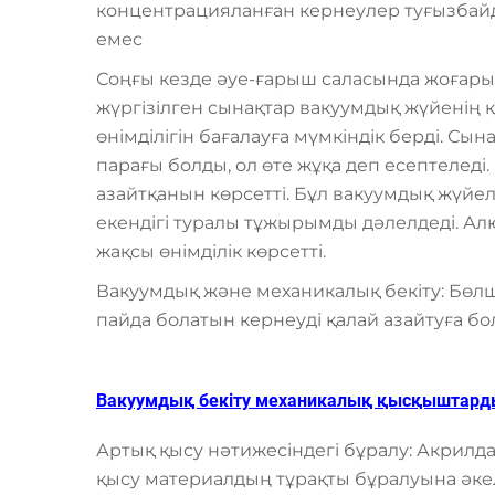
концентрацияланған кернеулер туғызбайд
емес
Соңғы кезде әуе-ғарыш саласында жоға
жүргізілген сынақтар вакуумдық жүйені
өнімділігін бағалауға мүмкіндік берді. Сы
парағы болды, ол өте жұқа деп есептеледі
азайтқанын көрсетті. Бұл вакуумдық жүйе
екендігі туралы тұжырымды дәлелдеді. Ал
жақсы өнімділік көрсетті.
Вакуумдық және механикалық бекіту: Бөл
пайда болатын кернеуді қалай азайтуға бо
Вакуумдық бекіту механикалық қысқыштардың
Артық қысу нәтижесіндегі бұралу: Акрилд
қысу материалдың тұрақты бұралуына әкел