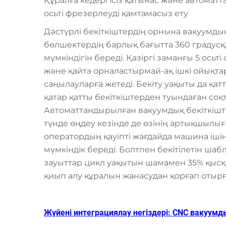
Құралға кедергісіз қатынас және автоматт
осьті фрезерлеуді қамтамасыз ету
Дәстүрлі бекіткіштердің орнына вакуумдық
бөлшектердің барлық бағытта 360 градусқ
мүмкіндігін береді. Қазіргі заманғы 5 ось
және қайта орналастырмай-ақ ішкі ойықтар
саңылауларға жетеді. Бекіту уақыты да қ
қатар қатты бекіткіштерден туындаған соқ
Автоматтандырылған вакуумдық бекіткішт
түнде өңдеу кезінде де өзінің артықшылығ
оператордың қауіпті жағдайда машина ішін
мүмкіндік береді. Болтпен бекітілетін ша
зауыттар цикл уақытын шамамен 35% қысқа
қиып алу құралын жанасудан қорғап отырғ
Жүйені интеграциялау негіздері: CNC вакуум