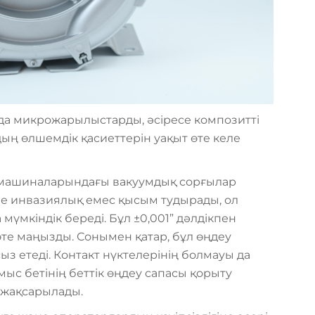
лда микрожарылыстарды, әсіресе композитті
ң өлшемдік қасиеттерін уақыт өте келе
 машиналарындағы вакуумдық сорғылар
әне инвазиялық емес қысым тудырады, ол
 мүмкіндік береді. Бұл ±0,001” дәлдікпен
өте маңызды. Сонымен қатар, бұл өңдеу
 етеді. Контакт нүктелерінің болмауы да
мыс бетінің беттік өңдеу сапасы қорыту
н жақсарылады.