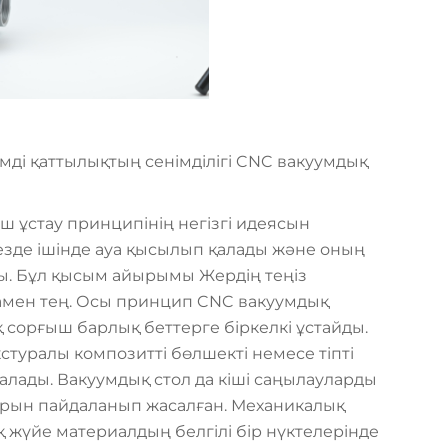
ді қаттылықтың сенімділігі CNC вакуумдық
 ұстау принципінің негізгі идеясын
езде ішінде ауа қысылып қалады және оның
ады. Бұл қысым айырымы Жердің теңіз
амен тең. Осы принцип CNC вакуумдық
сорғыш барлық беттерге біркелкі ұстайды.
кстуралы композитті бөлшекті немесе тіпті
алады. Вакуумдық стол да кіші саңылауларды
арын пайдаланып жасалған. Механикалық
үйе материалдың белгілі бір нүктелерінде