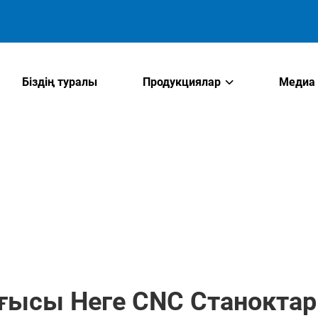
Біздің туралы
Продукциялар
Медиа
ғысы Неге CNC Станокт