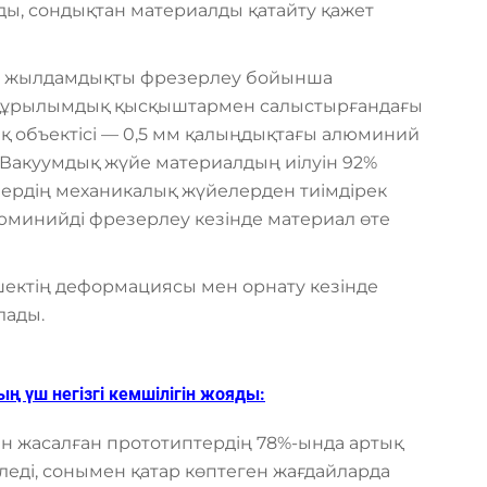
ы, сондықтан материалды қатайту қажет
ры жылдамдықты фрезерлеу бойынша
ң құрылымдық қысқыштармен салыстырғандағы
нақ объектісі — 0,5 мм қалыңдықтағы алюминий
. Вакуумдық жүйе материалдың иілуін 92%
лердің механикалық жүйелерден тиімдірек
юминийді фрезерлеу кезінде материал өте
шектің деформациясы мен орнату кезінде
лады.
 үш негізгі кемшілігін жояды:
ан жасалған прототиптердің 78%-ында артық
еді, сонымен қатар көптеген жағдайларда