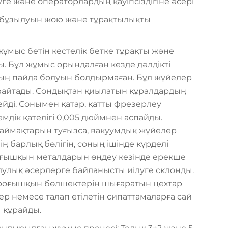
е және операторлардың қауіпсіздігіне әсері
ң бұзылуын жою және тұрақтылықты
мыс бетін кестелік бетке тұрақты және
ы. Бұл жұмыс орындалған кезде дәлдікті
ың пайда болуын болдырмаған. Бұл жүйелер
азайтады. Сондықтан қиылатын құралдардың
ді. Сонымен қатар, қатты фрезерлеу
мдік қателігі 0,005 дюймнен аспайды.
 аймақтарын туғызса, вакуумдық жүйелер
ң барлық бөлігін, соның ішінде күрделі
эроғышқын металдарын өңдеу кезінде ерекше
ылулық әсерлерге байланысты иілуге склонды.
эроғышқын бөлшектерін шығаратын цехтар
ер немесе талап етілетін сипаттамаларға сай
 құрайды.