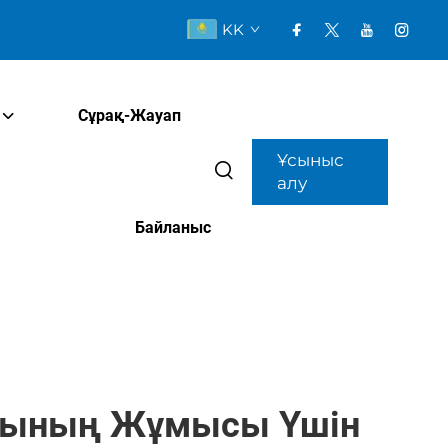
KK
Сұрақ-Жауап
Ұсыныс
алу
Байланыс
арының Жұмысы Үшін