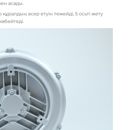
ен асады.
құралдың әсер етуін тежейді, 5 осьті жету
өбейтеді.