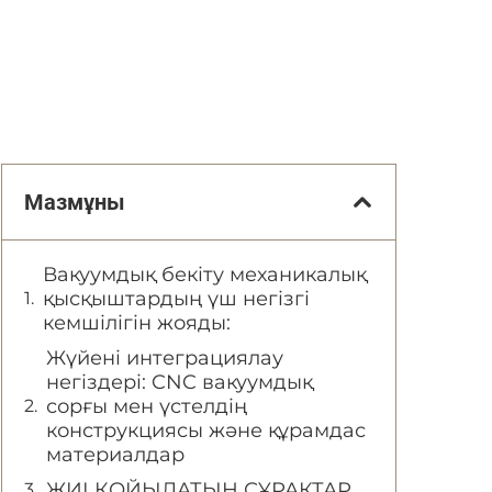
Мазмұны
Вакуумдық бекіту механикалық
қысқыштардың үш негізгі
кемшілігін жояды:
Жүйені интеграциялау
негіздері: CNC вакуумдық
сорғы мен үстелдің
конструкциясы және құрамдас
материалдар
ЖИІ ҚОЙЫЛАТЫН СҰРАҚТАР