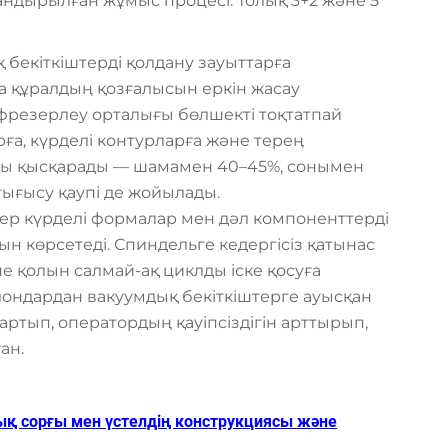
андырылған жұмыс процесі: Толық 3+2 және 5
 бекіткіштерді қолдану зауыттарға
а құралдың қозғалысын еркін жасау
ті фрезерлеу орталығы бөлшекті тоқтатпай
ға, күрделі контурларға және терең
атты қысқарады — шамамен 40–45%, сонымен
тығысу қаупі де жойылады.
ер күрделі формалар мен дәл компоненттерді
ын көрсетеді. Спиндельге кедергісіз қатынас
е қолын салмай-ақ циклды іске қосуға
блондардан вакуумдық бекіткіштерге ауысқан
ртып, оператордың қауіпсіздігін арттырып,
ан.
дық сорғы мен үстелдің конструкциясы және