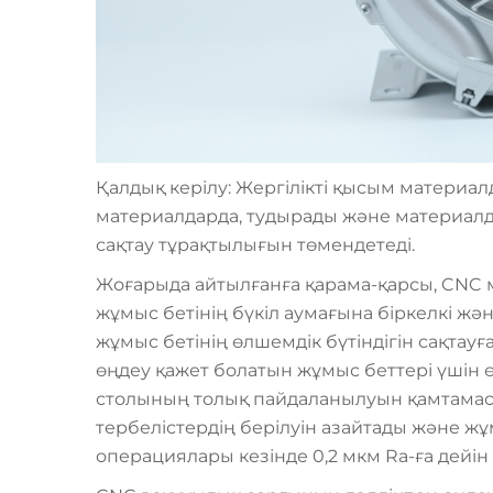
Қалдық керілу: Жергілікті қысым материа
материалдарда, тудырады және материалды
сақтау тұрақтылығын төмендетеді.
Жоғарыда айтылғанға қарама-қарсы, CNC
жұмыс бетінің бүкіл аумағына біркелкі ж
жұмыс бетінің өлшемдік бүтіндігін сақтауға
өңдеу қажет болатын жұмыс беттері үшін 
столының толық пайдаланылуын қамтамасыз
тербелістердің берілуін азайтады және жұ
операциялары кезінде 0,2 мкм Ra-ға дейі