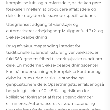
komplekse luft- og rumfartsdele, da de kan gøre
forskellen mellem at producere affaldsdele og
dele, der opfylder de krævede specifikationer.
Ubegrænset adgang til værktøjer og
automatiseret arbejdsgang: Muliggør fuld 3+2- og
5-akse-bearbejdning
Brug af vakuumspænding i stedet for
traditionelle spændefiksturer giver værksteder
fuld 360-graders frihed til værktøjsstier rundt om
dele. En moderne 5-akse-bearbejdningscenter
kan nå underkutninger, komplekse konturer og
dybe hulrum uden at skulle standse og
genpositionere dele. Opsætningstider falder også
betydeligt – cirka 40–45 % – og risikoen for
kollisioner forårsaget af faste spændklamper
elimineres. Automatiseret vakuumspænding
viser sig især fordelagtig under natteproduktion