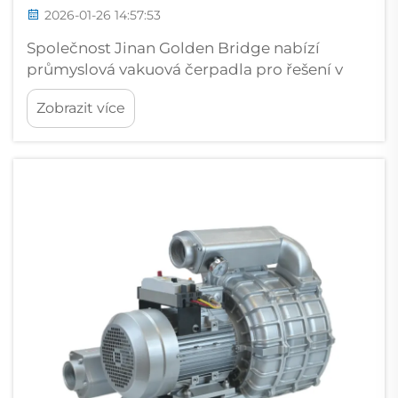
2026-01-26 14:57:53
Společnost Jinan Golden Bridge nabízí
průmyslová vakuová čerpadla pro řešení v
oblasti balení. S více než 11letou zkušeností
Zobrazit více
společnost Jinan Golden Bridge Precision
Machinery Co Ltd vyvíjí a vyrábí vysoce
kvalitní systémy průmyslových vakuových
čerpadel. Průmyslové vakuové čerpadlo je
nezbytné v oblasti...