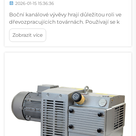
2026-01-15 15:36:36
Boční kanálové vývěvy hrají důležitou roli ve
dřevozpracujících továrnách. Používají se k
odsávání prachu, dopravě materiálů a mnoha
Zobrazit více
dalším funkcím v prachových a troskových
prostředích. Jinan Golden Bridge, specialista
na tento obor...