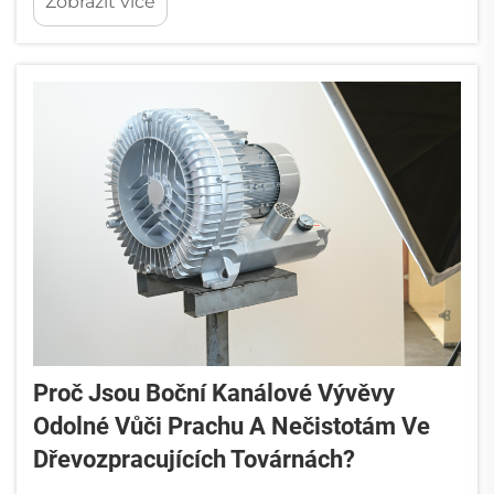
Zobrazit více
procesů, včetně aerace a zpracování kalu.
Společnost Vacair Tech vyvinula výkonné
boční kanálové vývěvy specificky...
Proč Jsou Boční Kanálové Vývěvy
Odolné Vůči Prachu A Nečistotám Ve
Dřevozpracujících Továrnách?