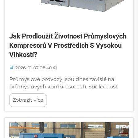
Jak Prodloužit Životnost Průmyslových
Kompresorů V Prostředích S Vysokou
Vlhkostí?
2026-01-07 08:40:41
Průmyslové provozy jsou dnes závislé na
průmyslových kompresorech. Společnost
Jinan Golden Bridge Precision Machinery Co.,
Zobrazit více
Ltd. se již dlouho zaměřuje na vysokokvalitní
průmyslové kompresory a související služby
pro zákazníky po celém světě. V několika i...