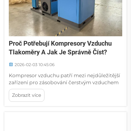
Proč Potřebují Kompresory Vzduchu
Tlakoměry A Jak Je Správně Číst?
2026-02-03 10:45:06
Kompresor vzduchu patří mezi nejdůležitější
zařízení pro zásobování čerstvým vzduchem
v oblasti stavebnictví a průmyslové výroby
Zobrazit více
obecně, ale také v mnoha běžných
každodenních činnostech pro různé nástroje
a procesy. Vacair Tech s využitím
nejmodernějších technologií...