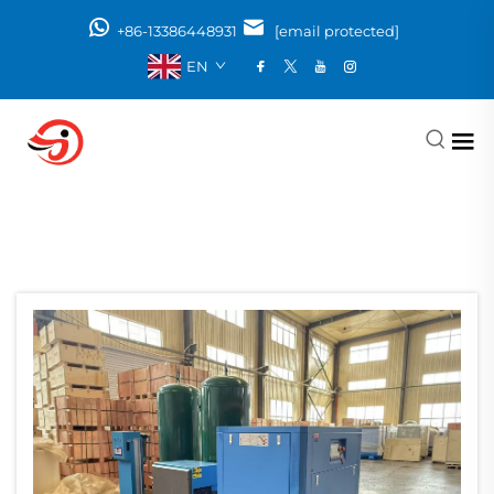
+86-13386448931
[email protected]
EN