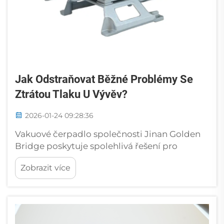
Jak Odstraňovat Běžné Problémy Se
Ztrátou Tlaku U Vývěv?
2026-01-24 09:28:36
Vakuové čerpadlo společnosti Jinan Golden
Bridge poskytuje spolehlivá řešení pro
průmyslové procesy, zatímco společnost
Zobrazit více
Jinan Golden Bridge Precision Machinery Co
Ltd má v tomto odvětví více než 11 let
zkušeností a nabízí vysokovýkonné řešení s
vakuovými čerpadly. Během průmyslových
procesů...