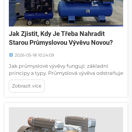
Jak Zjistit, Kdy Je Třeba Nahradit
Starou Průmyslovou Vývěvu Novou?
2026-05-18 10:24:09
Jak průmyslové vývěvy fungují: základní
principy a typy. Průmyslová vývěva odstraňuje
molekuly plynu ze uzavřeného objemu, čímž
Zobrazit více
vytvoří částečné vakuum – tlak nižší než
atmosférický. Tento tlakový rozdíl umožňuje
zásadní technologické procesy, od...