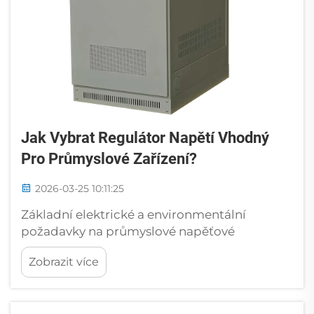
Jak Vybrat Regulátor Napětí Vhodný
Pro Průmyslové Zařízení?
2026-03-25 10:11:25
Základní elektrické a environmentální
požadavky na průmyslové napěťové
regulátory Průmyslové napěťové regulátory
Zobrazit více
musí udržovat přesnou regulaci výstupního
napětí i přes kolísání, jako je například
sběrnice 24 V DC, která klesá na 18 V nebo