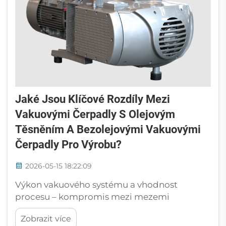
Jaké Jsou Klíčové Rozdíly Mezi
Vakuovými Čerpadly S Olejovým
Těsněním A Bezolejovými Vakuovými
Čerpadly Pro Výrobu?
2026-05-15 18:22:09
Výkon vakuového systému a vhodnost
procesu – kompromis mezi mezemi
absolutního vakua a rychlosti čerpání Při
Zobrazit více
výběru čerpadla se vyskytuje kritický