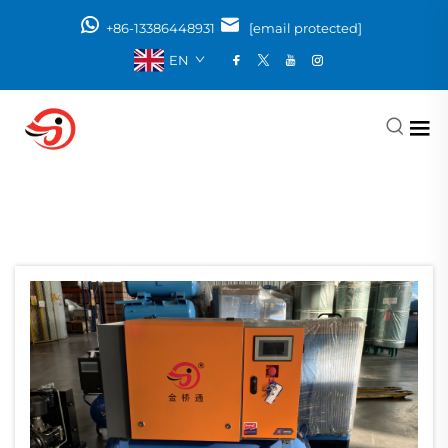
+86-13386448931
[email protected]
EN