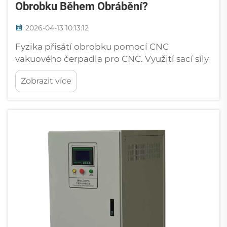
Obrobku Během Obrábění?
2026-04-13 10:13:12
Fyzika přisátí obrobku pomocí CNC
vakuového čerpadla pro CNC. Využití sací síly
k vytvoření upínací síly. CNC vakuová
Zobrazit více
čerpadla odčerpávají vzduch pod obrobkem,
čímž vytvářejí rozdíl tlaků. Samotné obrobky
spočívají v téměř vakuumu o velikosti 14,7 psi
na úrovni moře. Vakuové čerpadlo...