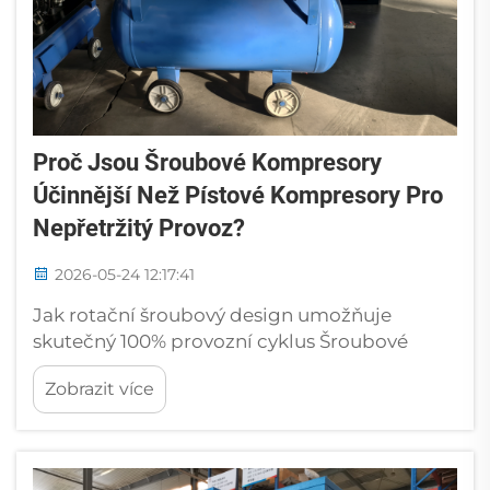
Proč Jsou Šroubové Kompresory
Účinnější Než Pístové Kompresory Pro
Nepřetržitý Provoz?
2026-05-24 12:17:41
Jak rotační šroubový design umožňuje
skutečný 100% provozní cyklus Šroubové
kompresory dosahují nepřetržitého provozu
Zobrazit více
díky zásadním konstrukčním rozdílům oproti
pohyblivým modelům. Jejich dvojice
šroubových rotorů stlačuje vzduch v jediném,
nepřerušovaném pohybu...