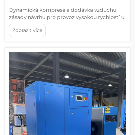
Dynamická komprese a dodávka vzduchu:
zásady návrhu pro provoz vysokou rychlostí u
turbínových ventilátorů. Pochopení
Zobrazit více
odstředivých účinků a toho, jak lopatková
kola při vysokých otáčkách předávají energii
vzduchu. Turbínové ventilátory jsou navrženy
tak, aby využívaly odstředivé účinky k...