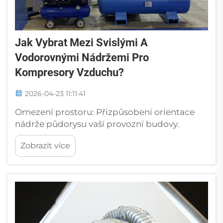
Jak Vybrat Mezi Svislými A
Vodorovnými Nádržemi Pro
Kompresory Vzduchu?
2026-04-23 11:11:41
Omezení prostoru: Přizpůsobení orientace
nádrže půdorysu vaší provozní budovy.
Plocha podlahy vs. výška stropu: optimalizace
Zobrazit více
instalace pro omezené prostory. Rozměrová
omezení vaší provozní budovy nakonec určují
možnosti volby mezi svislou a vodorovnou
nádrží...