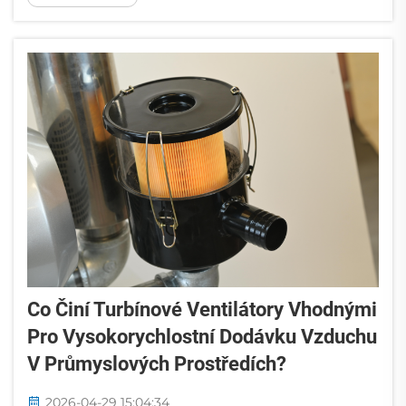
kompromis mezi dosažitelným nejvyšším
vakuem a rychlostí čerpání, přičemž každý z
těchto parametrů zásadně určuje...
Co Činí Turbínové Ventilátory Vhodnými
Pro Vysokorychlostní Dodávku Vzduchu
V Průmyslových Prostředích?
2026-04-29 15:04:34