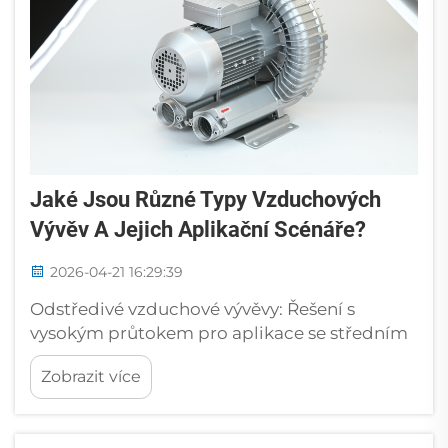
Jaké Jsou Různé Typy Vzduchových
Vývěv A Jejich Aplikační Scénáře?
2026-04-21 16:29:39
Odstředivé vzduchové vývěvy: Řešení s
vysokým průtokem pro aplikace se středním
tlakem. Odstředivé vzduchové vývěvy jsou
Zobrazit více
navrženy pro aplikace s vysokými požadavky
na průtok vzduchu a středním odporem
proudění, například pro systémy, kde je