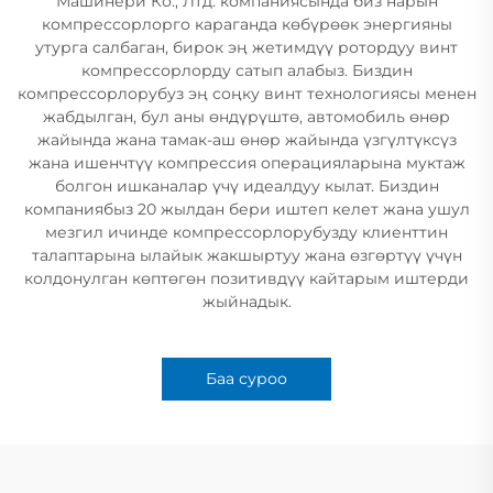
Машинери Ко., Лтд. компаниясында биз нарын
компрессорлорго караганда көбүрөөк энергияны
утурга салбаган, бирок эң жетимдүү ротордуу винт
компрессорлорду сатып алабыз. Биздин
компрессорлорубуз эң соңку винт технологиясы менен
жабдылган, бул аны өндүрүштө, автомобиль өнөр
жайында жана тамак-аш өнөр жайында үзгүлтүксүз
жана ишенчтүү компрессия операцияларына муктаж
болгон ишканалар үчү идеалдуу кылат. Биздин
компаниябыз 20 жылдан бери иштеп келет жана ушул
мезгил ичинде компрессорлорубузду клиенттин
талаптарына ылайык жакшыртуу жана өзгөртүү үчүн
колдонулган көптөгөн позитивдүү кайтарым иштерди
жыйнадык.
Баа суроо