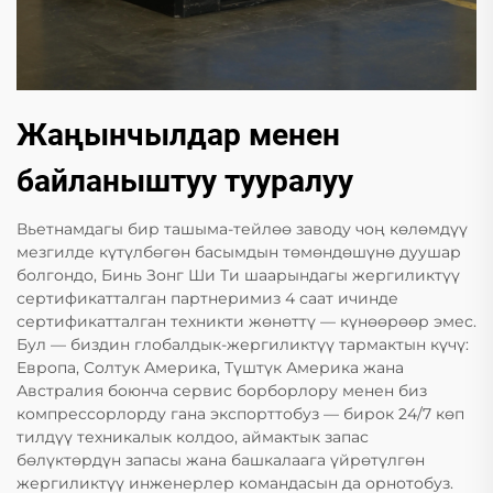
Жаңынчылдар менен
байланыштуу тууралуу
Вьетнамдагы бир ташыма-тейлөө заводу чоң көлөмдүү
мезгилде күтүлбөгөн басымдын төмөндөшүнө дуушар
болгондо, Бинь Зонг Ши Ти шаарындагы жергиликтүү
сертификатталган партнеримиз 4 саат ичинде
сертификатталган техникти жөнөттү — күнөөрөөр эмес.
Бул — биздин глобалдык-жергиликтүү тармактын күчү:
Европа, Солтук Америка, Түштүк Америка жана
Австралия боюнча сервис борборлору менен биз
компрессорлорду гана экспорттобуз — бирок 24/7 көп
тилдүү техникалык колдоо, аймактык запас
бөлүктөрдүн запасы жана башкалаага үйрөтүлгөн
жергиликтүү инженерлер командасын да орнотобуз.