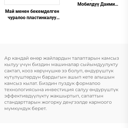
Мобилдүү Даими
Магниттүү Жыштыкты
Май менен бекемделген
Өзгөртүүчү Эки Бактуу
чуралоо пластинкалуу
Винт Машинасы
вакуум насостору
Ар кандай өнөр жайлардын талаптарын камсыз
кылуу үчүн биздин машиналар сыйымдуулукту
сактап, кооз көрүнүшкө ээ болуп, өндүрүштүк
күтүлүштөрдүн бардыгын ашып кете алышын
камсыз кылат. Биздин пуздук формалоо
технологиясына инвестиция салуу өндүрүштүк
эффективдүүлүктү жакшыртып, сапаттын
стандарттарын жогорку деңгээлде кармоого
мүмкүндүк берет.