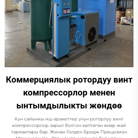
Коммерциялык ротордуу винт
компрессорлор менен
ынтымдылыкты жөндөө
Күн сайынкы иш-аракеттер үчүн роторлуу винт
компрессорлор зарыл болгон көптөгөн өнөр жай
тармактары бар. Жинан Голден Бридж Прецизион