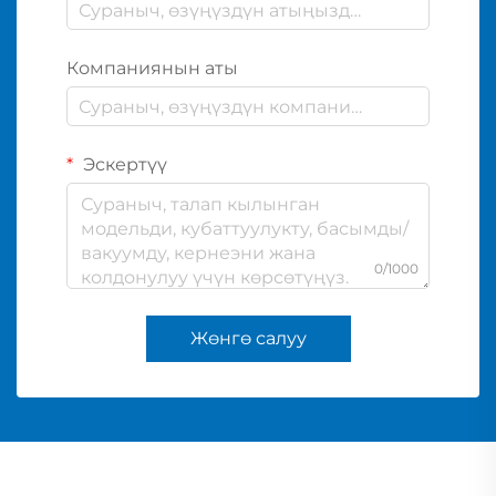
Компаниянын аты
Эскертүү
0/1000
Жөнгө салуу