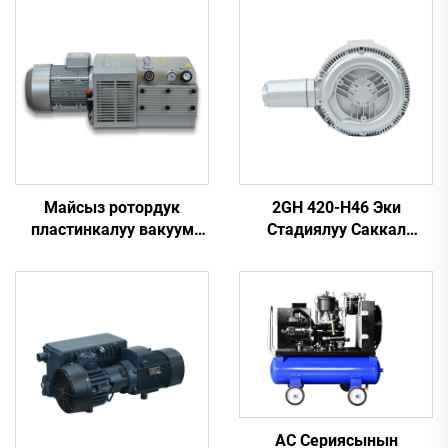
Майсыз ротордук
2GH 420-H46 Эки
пластинкалуу вакуум
Стадиялуу Саккал
насосу
Биздин | 2,2 кВт 3-
фазалуу Жогорку
Басымдагы Ауа Насосу
AC Сериясынын