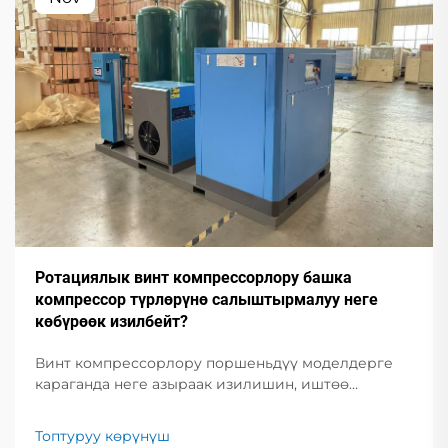
Ротациялык винт компрессорлору башка
компрессор түрлөрүнө салыштырмалуу неге
көбүрөөк изилбейт?
Винт компрессорлору поршеньдүү моделдерге
караганда неге азыраак изилишин, иштөө
мөөнөтүн 30% узартып, техникалык кызмат
көрсөтүү чыгымдарын төмөндөтүшүн билүү үчүн
Топтуруу көрүнүш
бул жерди басыңыз.