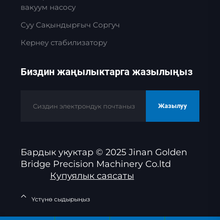
вакуум насосу
Суу Сақындырғыч Соргуч
Кернеу стабилизатору
Биздин жаңылыктарга жазылыңыз
Жазылуу
Бардык укуктар © 2025 Jinan Golden
Bridge Precision Machinery Co.ltd
Купуялык саясаты
Үстүнө сыдырыңыз