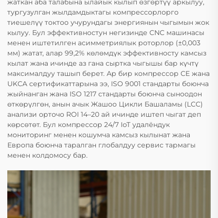
жаткан аба талабына ылайык кылып өзгөртүү аркылуу,
тургузулган жылдамдыктагы компрессорлорго
тиешелүү токтоо учурундагы энергиянын чыгымын жок
кылуу. Бул эффективностун негизинде CNC машинасы
менен иштетилген асимметриялык роторлор (±0,003
мм) жатат, алар 99,2% көлөмдүк эффективносту камсыз
кылат жана ичинде аз гана сыртка чыгышы бар күчтү
максималдуу ташып берет. Ар бир компрессор CE жана
UKCA сертификаттарына ээ, ISO 9001 стандарты боюнча
жыйнанган жана ISO 1217 стандарты боюнча сыноодон
өткөрүлгөн, анын ачык Жашоо Цикли Башаламы (LCC)
анализи орточо ROI 14–20 ай ичинде иштеп чыгат деп
көрсөтөт. Бул компрессор 24/7 IoT удалёндук
мониторинг менен кошумча камсыз кылынат жана
Европа боюнча таралган глобалдуу сервис тармагы
менен колдомосу бар.