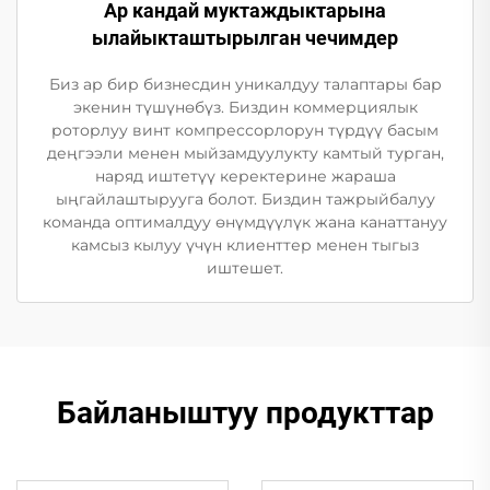
Ар кандай муктаждыктарына
ылайыкташтырылган чечимдер
Биз ар бир бизнесдин уникалдуу талаптары бар
экенин түшүнөбүз. Биздин коммерциялык
роторлуу винт компрессорлорун түрдүү басым
деңгээли менен мыйзамдуулукту камтый турган,
наряд иштетүү керектерине жараша
ыңгайлаштырууга болот. Биздин тажрыйбалуу
команда оптималдуу өнүмдүүлүк жана канаттануу
камсыз кылуу үчүн клиенттер менен тыгыз
иштешет.
Байланыштуу продукттар