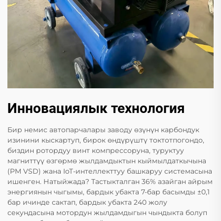
Инновациялык технология
Бир немис автопарчалары заводу өзүнүн карбондук
изинини кыскартуп, бирок өндүрүштү токтотпогондо,
биздин ротордуу винт компрессоруна, туруктуу
магниттүү өзгөрмө жылдамдыктын кыймылдаткычына
(PM VSD) жана IoT-интеллекттуу башкаруу системасына
ишенген. Натыйжада? Тастыкталган 36% азайган айрым
энергиянын чыгымы, бардык убакта 7-бар басымды ±0,1
бар ичинде сактап, бардык убакта 240 жолу
секундасына мотордун жылдамдыгын чындыкта болуп