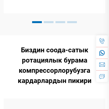
Биздин соода-сатык
ротациялык бурама
компрессорлорубузга
кардарлардын пикири