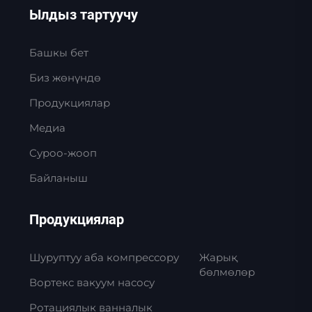
Ылдыз тартуучу
Башкы бет
Биз жөнүндө
Продукциялар
Медиа
Суроо-жооп
Байланыш
Продукциялар
Шуруптуу аба компрессору
Жарық
бөлмөлөр
Вортекс вакуум насосу
Ротациялык ванналык