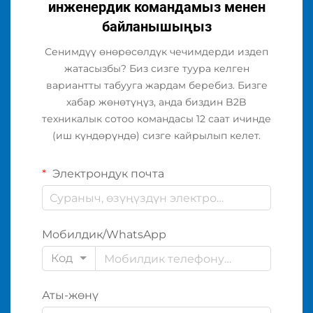
инженердик командамыз менен
байланышыңыз
Сенимдүү өнөрөсөлдүк чечимдерди издеп
жатасызбы? Биз сизге туура келген
вариантты табууга жардам беребиз. Бизге
хабар жөнөтүңүз, анда биздин B2B
техникалык сотоо командасы 12 саат ичинде
(иш күндөрүндө) сизге кайрылып келет.
Электрондук почта
Мобилдик/WhatsApp
Код
Аты-жөнү