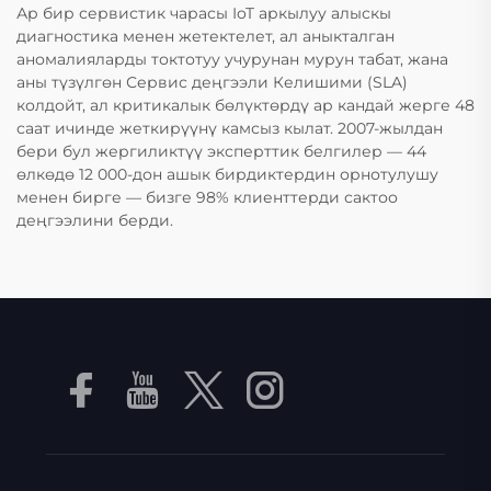
Ар бир сервистик чарасы IoT аркылуу алыскы
диагностика менен жетектелет, ал аныкталган
аномалияларды токтотуу учурунан мурун табат, жана
аны түзүлгөн Сервис деңгээли Келишими (SLA)
колдойт, ал критикалык бөлүктөрдү ар кандай жерге 48
саат ичинде жеткирүүнү камсыз кылат. 2007-жылдан
бери бул жергиликтүү эксперттик белгилер — 44
өлкөдө 12 000-дон ашык бирдиктердин орнотулушу
менен бирге — бизге 98% клиенттерди сактоо
деңгээлини берди.