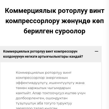
Коммерциялык роторлуу винт
компрессорлору жөнүндө көп
берилген суроолор
Коммерциялык роторлуу винт компрессорун
колдонуунун негизги артыкчылыктары кандай?
Коммерциялык роторлуу винт
компрессорлор энергиянын
эффективдүүлүгү, ишенчтүүлүгү жана
төмөн каржылык чыгымдарын
камтыйт. Алар токтоочусуз иштөө үчүн
долбоорленген, ошондуктан
түзүлүштүк аба тогуго туруктуу
заряддоо талап кылган