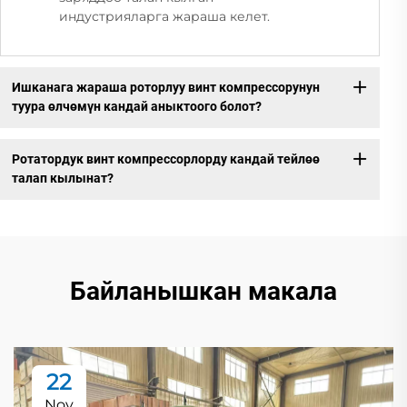
индустрияларга жараша келет.
Ишканага жараша роторлуу винт компрессорунун
туура өлчөмүн кандай аныктоого болот?
Ротатордук винт компрессорлорду кандай тейлөө
талап кылынат?
Байланышкан макала
22
Nov