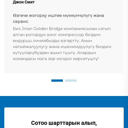
Джон Смит
Өзгөчө жогорку иштөө мүмкүнчүлүгү жана
сервис
Биз Jinan Golden Bridge компаниясынан сатып
алган ротордук винт компрессор биздин
өндүрүш линиябызды өзгөрттү. Анын
натыйжалуулугу жана ишенимдүүлүгү биздин
күтүүлөрүбүздөн ашып түштү. Алардын
командасы мага зор колдоо көрсөтүштү!
Сотоо шарттарын алып,