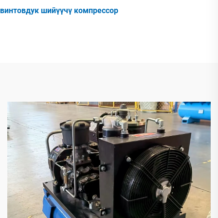
винтовдук шийүүчү компрессор