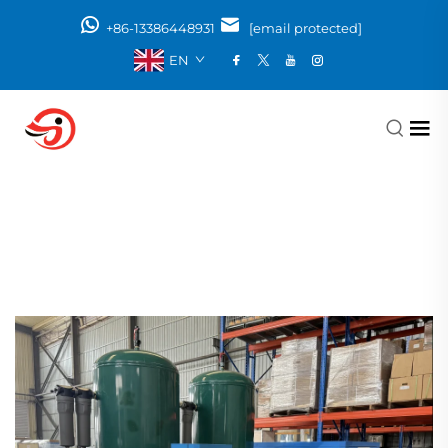
+86-13386448931
[email protected]
EN