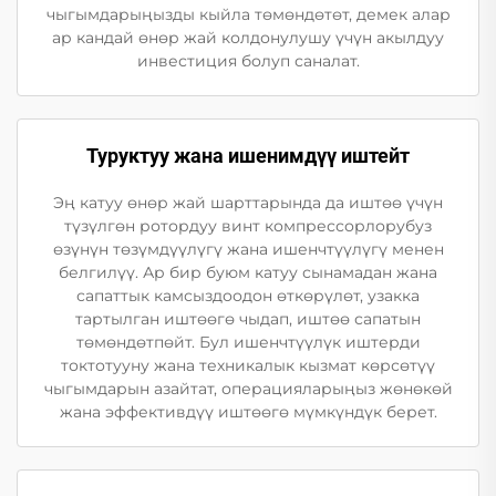
чыгымдарыңызды кыйла төмөндөтөт, демек алар
ар кандай өнөр жай колдонулушу үчүн акылдуу
инвестиция болуп саналат.
Туруктуу жана ишенимдүү иштейт
Эң катуу өнөр жай шарттарында да иштөө үчүн
түзүлгөн ротордуу винт компрессорлорубуз
өзүнүн төзүмдүүлүгү жана ишенчтүүлүгү менен
белгилүү. Ар бир буюм катуу сынамадан жана
сапаттык камсыздоодон өткөрүлөт, узакка
тартылган иштөөгө чыдап, иштөө сапатын
төмөндөтпөйт. Бул ишенчтүүлүк иштерди
токтотууну жана техникалык кызмат көрсөтүү
чыгымдарын азайтат, операцияларыңыз жөнөкөй
жана эффективдүү иштөөгө мүмкүндүк берет.