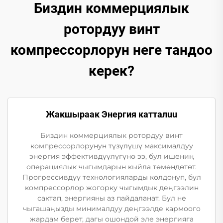
Биздин коммерциялык
ротордуу винт
компрессорлорун неге тандоо
керек?
Жакшыраак Энергия катталuu
Биздин коммерциялык ротордуу винт
компрессорлорунун түзүлүшү максималдуу
энергия эффективдүүлүгүнө ээ, бул ишениң
операциялык чыгымдарын кыйла төмөндөтөт.
Прогрессивдүү технологияларды колдонуп, бул
компрессорлор жогорку чыгымдык деңгээлин
сактап, энергияны аз пайдаланат. Бул не
чыгашаңызды минималдуу деңгээлде кармоого
жардам берет, дагы ошондой эле энергияга