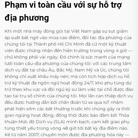
Phạm vi toàn cầu với sự hỗ trợ
địa phương
Khi một nhà máy đóng gói tại Việt Nam gặp sự sụt giảm
áp suất bất ngờ vào mùa cao điểm, đối tác địa phương của
chúng tôi tại Thành phố Hồ Chí Minh đã cử một kỹ thuật
viên được chứng nhận đến hiện trường trong vòng 4 giờ —
chứ không phải vài ngày. Đó chính là sức mạnh của mạng
lưới toàn cầu–địa phương của chúng tôi: với các trung tâm
dịch vụ đặt tại châu Âu, Bắc Mỹ, Nam Mỹ và Úc, chúng tôi
không chỉ xuất khẩu máy nén; mà còn tích hợp dịch vụ hỗ
trợ kỹ thuật đa ngôn ngữ hoạt động 24/7, kho phụ tùng dự
trữ theo khu vực và đội ngũ kỹ sư làm việc tại chỗ được đào
tạo tại trụ sở chính của chúng tôi. Mọi lần can thiệp dịch vụ
đều được hướng dẫn bởi chẩn đoán từ xa qua IoT nhằm
phát hiện sớm các bất thường trước khi chúng gây ra thời
gian ngừng hoạt động, đồng thời được bảo đảm bởi Thỏa
thuận Mức độ Dịch vụ (SLA) minh bạch, cam kết giao phụ
tùng thiết yếu trong vòng 48 giờ tới bất kỳ địa điểm nào.
Kể từ năm 2007, chuyên môn được địa phương hóa này —