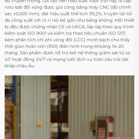
độ truyền thống. Lõi tạo nên hiệu suất vượt trội này là cặp
roto bất đối xứng được gia công bằng máy CNC (độ chính
xác ±0,003 mm), đạt hiệu suất thể tích 99,2%, truyền tải tối
đa công suất với rò rỉ nội bộ gần như bằng không. Mỗi thiết
bị đều được chứng nhận CE và UKCA, lắp ráp theo quy trình
kiểm soát ISO 9001 và kiểm tra theo tiêu chuẩn ISO 1217,
kèm phân tích chi phí vòng đời (LCC) minh bạch cho thấy
thời gian hoàn vốn (ROI) điển hình trong khoảng 14–20
tháng. Sản phẩm được hỗ trợ bởi hệ thống giám sát từ xa
IoT hoạt động 24/7 và mạng lưới dịch vụ toàn cầu trải dài
khắp châu Âu