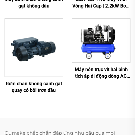
gạt không dầu
Vòng Hai Cấp | 2.2kW Bơm
Không Khí Cao Áp 3-Pha
Máy nén trục vít hai bình
tích áp di động dòng AC,
nam châm vĩnh cửu biến
Bơm chân không cánh gạt
tần
quay có bôi trơn dầu
Oumake chắc chắn đáp ứng nhu cầu của mọi