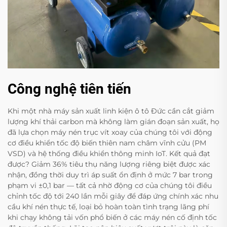
Công nghệ tiên tiến
Khi một nhà máy sản xuất linh kiện ô tô Đức cần cắt giảm
lượng khí thải carbon mà không làm gián đoạn sản xuất, họ
đã lựa chọn máy nén trục vít xoay của chúng tôi với động
cơ điều khiển tốc độ biến thiên nam châm vĩnh cửu (PM
VSD) và hệ thống điều khiển thông minh IoT. Kết quả đạt
được? Giảm 36% tiêu thụ năng lượng riêng biệt được xác
nhận, đồng thời duy trì áp suất ổn định ở mức 7 bar trong
phạm vi ±0,1 bar — tất cả nhờ động cơ của chúng tôi điều
chỉnh tốc độ tới 240 lần mỗi giây để đáp ứng chính xác nhu
cầu khí nén thực tế, loại bỏ hoàn toàn tình trạng lãng phí
khi chạy không tải vốn phổ biến ở các máy nén cố định tốc