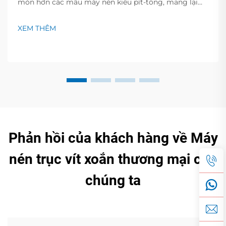
mòn hơn các mẫu máy nén kiểu pít-tông, mang lại
tuổi thọ dài hơn 30% và giảm chi phí bảo trì. Tìm hiểu
thêm.
XEM THÊM
Phản hồi của khách hàng về Máy
nén trục vít xoắn thương mại của
chúng ta