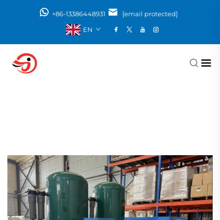
+86-13386448931
[email protected]
EN