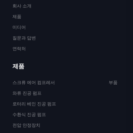
회사 소개
제품
미디어
질문과 답변
연락처
제품
스크류 에어 컴프레서
부품
와류 진공 펌프
로터리 베인 진공 펌프
수환식 진공 펌프
전압 안정장치