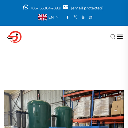
+86-13386448931
[email protected]
EN