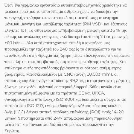
Όταν ένα γερμανικό εργοστάσιο αυτοκινητοβιομηχανίας χρειάστηκε να
μειώσει δραστικά το αποτύπωμα άνθρακα χωρίς να διακόψει την
παραγωγή, στράφηκε στον στροφικό συμπιεστή μας με κινητήρα
μόνιμου μαγνήτη και μεταβλητής ταχύτητας (PM VSD) και έξυπνους
ελεγκτές IoT. Το αποτέλεσμα; Επιβεβαιωμένη μείωση κατά 36 % της
ειδικής κατανάλωσης ενέργειας, ενώ διατηρείται πίεση 7 bar με ανοχή
±0,1 bar — όλο αυτό επιτυγχάνεται επειδή ο κινητήρας μας
προσαρμόζει την ταχύτητά του 240 φορές το δευτερόλεπτο για να
ανταποκριθεί στην πραγματική ζήτηση αέρα, εξαλείφοντας την αδράνεια
που πλήττει τους συμβατικούς συμπιεστές σταθερής ταχύτητας. Στο
επίκεντρο αυτής της απόδοσης βρίσκονται οι ρότορες ασύμμετρης
γεωμετρίας, κατασκευασμένοι με CNC (ανοχή ±0,003 mm), οι
οποίοι εξασφαλίζουν όγκο απόδοσης 99,2 %, μεταφέροντας τη μέγιστη
δύναμη με σχεδόν μηδενική εσωτερική διαρροή. Κάθε μονάδα είναι
πιστοποιημένη σύμφωνα με τα πρότυπα CE και UKCA,
συναρμολογείται υπό έλεγχο ISO 9001 και δοκιμάζεται σύμφωνα με
το πρότυπο ISO 1217, ενώ μια διαφανής ανάλυση κόστους κύκλου
ζωής (LCC) δείχνει τυπική απόδοση επένδυσης (ROI) εντός 14–20
μηνών. Υποστηρίζεται από 24/7 απομακρυσμένη παρακολούθηση
μέσω IoT και παγκόσμιο δίκτυο υπηρεσιών που καλύπτει την
Ευρώπη.