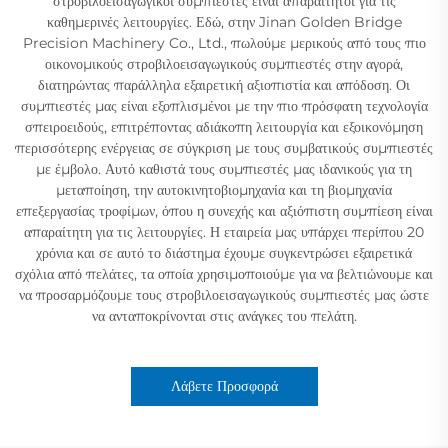
στροβιλοεισαγωγικοί συμπιεστές είναι απαραίτητοι για τις
καθημερινές λειτουργίες. Εδώ, στην Jinan Golden Bridge
Precision Machinery Co., Ltd., πωλούμε μερικούς από τους πιο
οικονομικούς στροβιλοεισαγωγικούς συμπιεστές στην αγορά,
διατηρώντας παράλληλα εξαιρετική αξιοπιστία και απόδοση. Οι
συμπιεστές μας είναι εξοπλισμένοι με την πιο πρόσφατη τεχνολογία
σπειροειδούς, επιτρέποντας αδιάκοπη λειτουργία και εξοικονόμηση
περισσότερης ενέργειας σε σύγκριση με τους συμβατικούς συμπιεστές
με έμβολο. Αυτό καθιστά τους συμπιεστές μας ιδανικούς για τη
μεταποίηση, την αυτοκινητοβιομηχανία και τη βιομηχανία
επεξεργασίας τροφίμων, όπου η συνεχής και αξιόπιστη συμπίεση είναι
απαραίτητη για τις λειτουργίες. Η εταιρεία μας υπάρχει περίπου 20
χρόνια και σε αυτό το διάστημα έχουμε συγκεντρώσει εξαιρετικά
σχόλια από πελάτες, τα οποία χρησιμοποιούμε για να βελτιώνουμε και
να προσαρμόζουμε τους στροβιλοεισαγωγικούς συμπιεστές μας ώστε
να ανταποκρίνονται στις ανάγκες του πελάτη.
Λάβετε Προσφορά