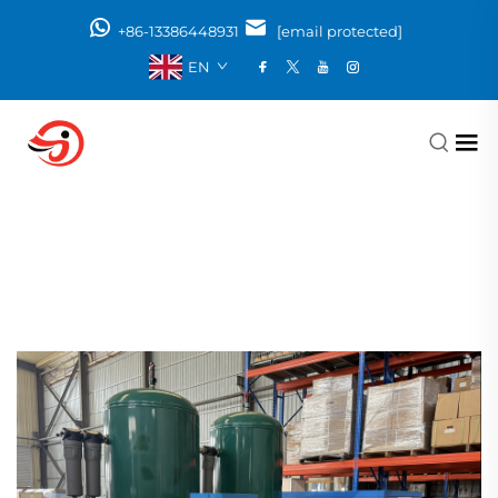
+86-13386448931
[email protected]
EN