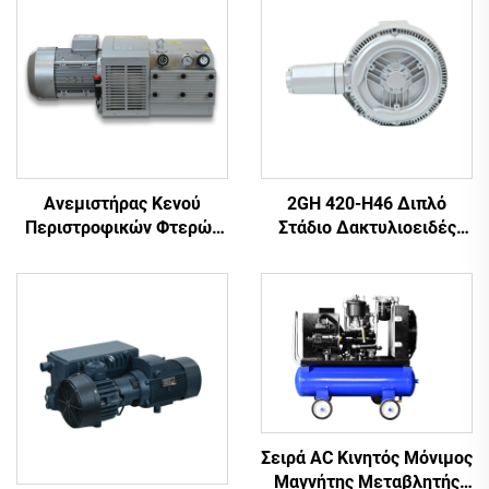
Ανεμιστήρας Κενού
2GH 420-H46 Διπλό
Περιστροφικών Φτερών
Στάδιο Δακτυλιοειδές
Χωρίς Λάδι
Ανεμιστήρας | 2.2kW 3-
Φασική Υψηλή Πίεση
Αντλία Αέρα
Σειρά AC Κινητός Μόνιμος
Μαγνήτης Μεταβλητής